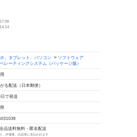
wsインストールメディアも作成できますのでお問
17:06
14:14
。
ndowsXP Windows7 Windows8.1
ホ、タブレット、パソコン
ソフトウェア
ndows7 Windows8.1 Windows10 Windows
ペレーティングシステム（パッケージ版）
用
がる配送（日本郵便）
3日で発送
いないPCは基本的にそのままでは使えないと
県
1000円で変更可能ですが上記に記載してるOS
5031038
マは全品送料無料・匿名配送
り、評価後、出品者に支払われます