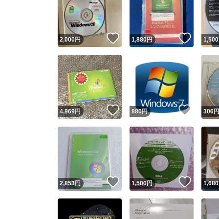
いいね！
いいね
2,000
円
1,880
円
1,500
いいね！
いいね
4,969
円
880
円
306
Yaho
安心取引
安心
いいね！
いいね
2,853
円
1,500
円
1,680
取引実績
取引