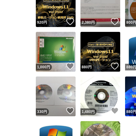
他フ
いいね！
いいね
920
円
2,380
円
800
スピード
※このバッ
スピ
いいね！
いいね
1,000
円
880
円
880
スピ
安心
いいね！
いいね
330
円
1,480
円
880