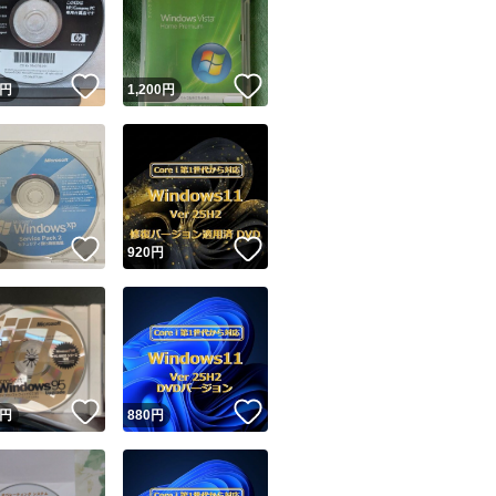
！
いいね！
いいね！
円
1,200
円
ユーザーの実績について
！
いいね！
いいね！
円
920
円
o!フリマが定めた一定の基準を満たしたユーザーにバッジを付与しています
出品者
この商品の情報をコピーします
取引出品者
Yahoo!フリマの基準をクリアした安心・安全なユーザーです
！
いいね！
いいね！
商品画像の
無断転載は禁止
されています
円
880
円
コピーされた情報は
必ずご自身の商品に合わせて編集
してください
コピーは
1商品につき1回
です
実績◯+
このユーザーはYahoo!フリマの取引を完了させた実績があり