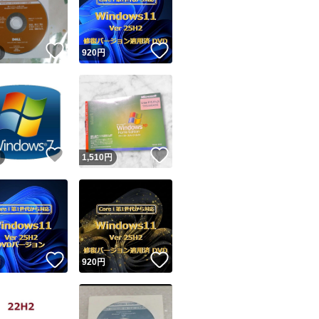
商品情報コピー機
リマ実績◯+
このユーザーは他フリマサービスでの取引実績があります
！
いいね！
いいね！
円
920
円
出品ページへ
&安心発送
キャンセル
ジは実績に基づく表示であり、発送を保証しているものではありません
このユーザーは高頻度で24時間以内＆設定した発送日数内に
ード＆安心発送
ます
！
いいね！
いいね！
円
1,510
円
ード発送
このユーザーは高頻度で24時間以内に発送しています
発送
このユーザーは設定した発送日数内に発送しています
！
いいね！
いいね！
円
920
円