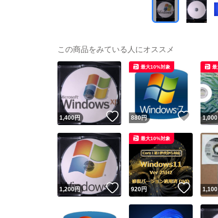
この商品をみている人にオススメ
最大10%対象
最
いいね！
いいね
1,400
円
880
円
1,000
最大10%対象
いいね！
いいね
1,200
円
920
円
1,100