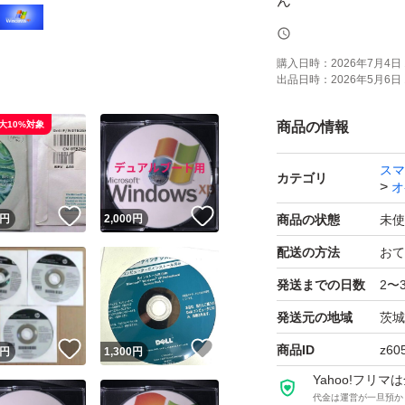
ん
その他のWindo
購入日時：
2026年7月4日 
出品日時：
2026年5月6日 
い合わせください
大10%対象
商品の情報
DVD ROM作成可能 Wi
スマ
USB ROM作成可能 Wi
カテゴリ
オ
11
！
いいね！
いいね！
円
2,000
円
商品の状態
未使
配送の方法
おて
注意事項
発送までの日数
2〜
動作条件が満たして
発送元の地域
茨城
思ってください。
USBに関しては＋
！
いいね！
いいね！
商品ID
z60
円
1,300
円
のみです。
Yahoo!フリ
代金は運営が一旦預か