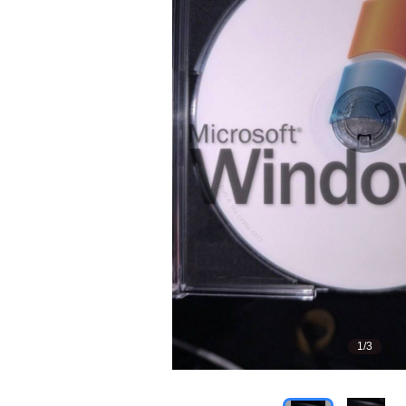
1
/
3