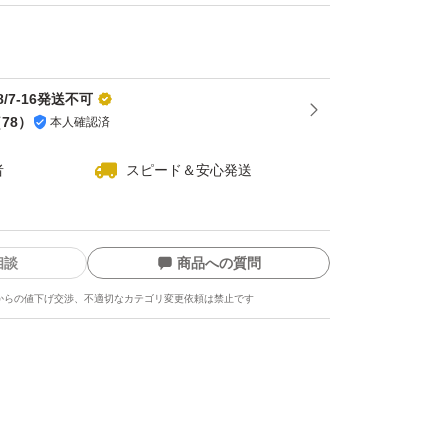
作成可能です 作れない可能性もありますので質問にて
さい。
ませんので、各自ご用意していただくか、裏技
ご利用ください
/7-16発送不可
（
78
）
本人確認済
者
スピード＆安心発送
相談
商品への質問
からの値下げ交渉、不適切なカテゴリ変更依頼は禁止です