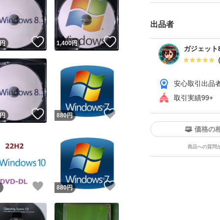
64dit 32dit
お問い合わせくだ
出品者
ライセンスはつき
！
いいね！
いいね！
円
1,400
円
をお調べになって
ガジェット8
安心取引出品
取引実績99+
！
いいね！
いいね！
円
880
円
価格の
商品への質問
！
いいね！
いいね！
円
880
円