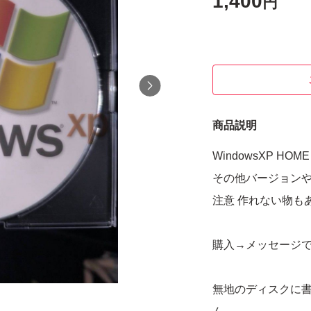
1,400
円
商品説明
WindowsXP H
その他バージョン
注意 作れない物も
購入→メッセージ
無地のディスクに