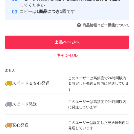
取引実績
してください
コピーは
1商品につき1回
です
このユーザーはYahoo!フリマの取
取引実績◯+
いいね！
いいね！
6,000
円
3,480
円
700
円
引を完了させた実績があります
商品情報コピー機能について
このユーザーは他フリマサービス
他フリマ実績◯+
出品ページへ
での取引実績があります
キャンセル
スピード&安心発送
いいね！
いいね！
1,900
※このバッジは実績に基づく表示であり、発送を保証しているものではあり
円
1,300
円
1,550
円
ません
このユーザーは高頻度で24時間以内
スピード＆安心発送
＆設定した発送日数内に発送していま
す
このユーザーは高頻度で24時間以内
スピード発送
に発送しています
いいね！
いいね！
4,500
円
2,000
円
5,400
円
このユーザーは設定した発送日数内に
安心発送
発送しています