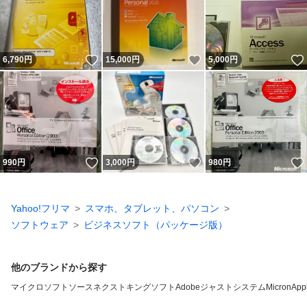
いいね！
いいね！
6,790
円
15,000
円
5,000
円
いいね！
いいね！
990
円
3,000
円
980
円
Yahoo!フリマ
スマホ、タブレット、パソコン
ソフトウェア
ビジネスソフト（パッケージ版）
他のブランドから探す
マイクロソフト
ソースネクスト
キングソフト
Adobe
ジャストシステム
Micron
App