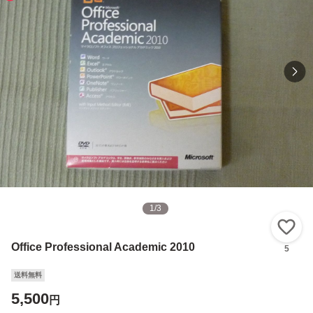
1
/
3
い
Office Professional Academic 2010
5
送料無料
5,500
円