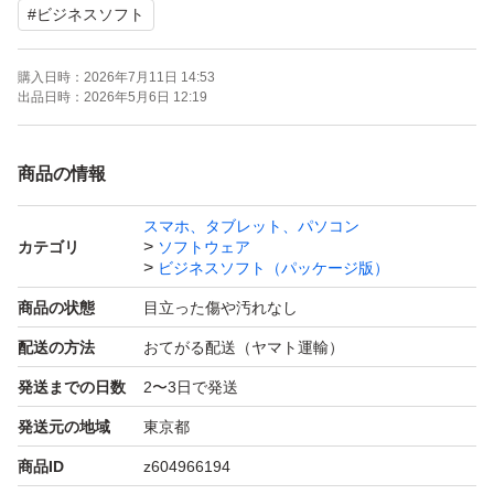
#
ビジネスソフト
Microsoft Office Access 2010
購入日時：
2026年7月11日 14:53
32ビット版および64ビット版
出品日時：
2026年5月6日 12:19
■シリアルナンバーはパッケージに記載されています。
商品の情報
スマホ、タブレット、パソコン
画像にて判断できる当商品に詳しい方、ご理解頂ける方の
カテゴリ
ソフトウェア
み
ビジネスソフト（パッケージ版）
商品の状態
目立った傷や汚れなし
お買い求めください。
配送の方法
おてがる配送（ヤマト運輸）
発送までの日数
2〜3日で発送
発送元の地域
東京都
商品ID
z604966194