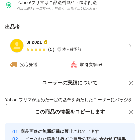
Yahoo!フリマは全品送料無料・匿名配送
代金は運営が一旦預かり、評価後、出品者に支払われます
出品者
SF2021
（
5
）
本人確認前
安心発送
取引実績5+
ユーザーの実績について
価格の相談
商品への質問
商品への質問からの値下げ交渉、不適切なカテゴリ変更依頼は禁止です
Yahoo!フリマが定めた一定の基準を満たしたユーザーにバッジを
付与しています
この商品をみている人にオススメ
この商品の情報をコピーします
安心取引出品者
Yahoo!フリマの基準をクリアした安
安心取引出品者
商品画像の
無断転載は禁止
されています
心・安全なユーザーです
コピーされた情報は
必ずご自身の商品に合わせて編集