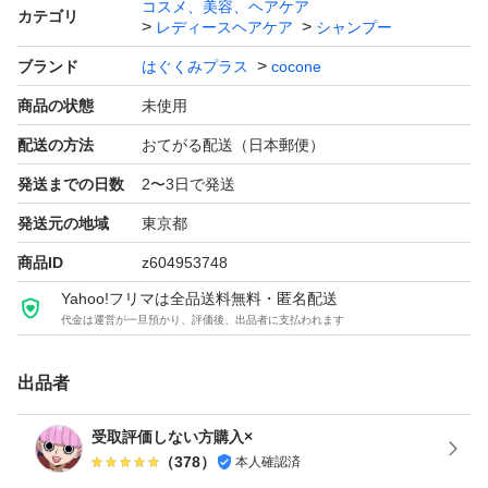
コスメ、美容、ヘアケア
カテゴリ
レディースヘアケア
シャンプー
ブランド
はぐくみプラス
cocone
商品の状態
未使用
配送の方法
おてがる配送（日本郵便）
発送までの日数
2〜3日で発送
発送元の地域
東京都
商品ID
z604953748
Yahoo!フリマは全品送料無料・匿名配送
代金は運営が一旦預かり、評価後、出品者に支払われます
出品者
受取評価しない方購入×
（
378
）
本人確認済