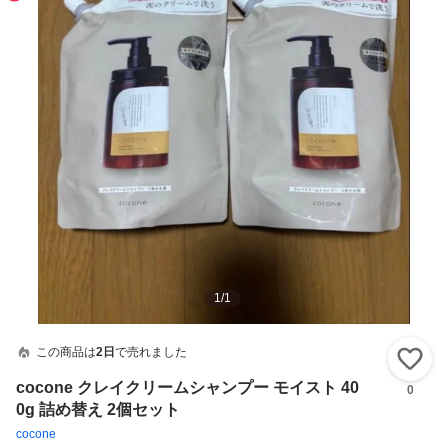
1
/
1
この商品は
2日
で売れました
い
cocone クレイクリームシャンプー モイスト 40
0
0g 詰め替え 2個セット
cocone