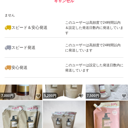
キャンセル
スピード&安心発送
いいね！
いいね！
4,700
※このバッジは実績に基づく表示であり、発送を保証しているものではあり
円
4,800
円
4,900
円
ません
最大10%対象
このユーザーは高頻度で24時間以内
スピード＆安心発送
＆設定した発送日数内に発送していま
す
このユーザーは高頻度で24時間以内
スピード発送
に発送しています
いいね！
いいね！
5,000
円
4,700
円
5,199
円
このユーザーは設定した発送日数内に
安心発送
発送しています
いいね！
いいね！
7,000
円
5,200
円
7,500
円