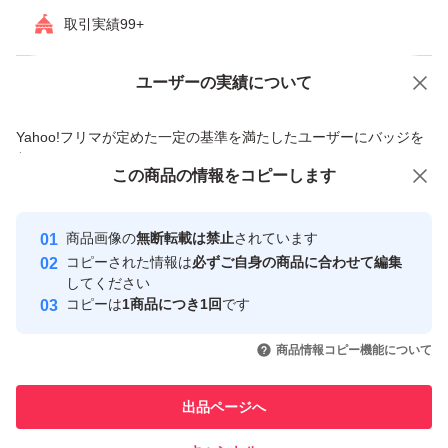
取引実績99+
ユーザーの実績について
価格の相談
商品への質問
商品への質問からの値下げ交渉、不適切なカテゴリ変更依頼は禁止です
Yahoo!フリマが定めた一定の基準を満たしたユーザーにバッジを
付与しています
この商品をみている人にオススメ
この商品の情報をコピーします
安心取引出品者
最大10%対象
Yahoo!フリマの基準をクリアした安
安心取引出品者
商品画像の
無断転載は禁止
されています
心・安全なユーザーです
コピーされた情報は
必ずご自身の商品に合わせて編集
取引実績
してください
コピーは
1商品につき1回
です
このユーザーはYahoo!フリマの取
取引実績◯+
いいね！
いいね！
4,800
円
5,000
円
4,650
円
引を完了させた実績があります
商品情報コピー機能について
このユーザーは他フリマサービス
他フリマ実績◯+
出品ページへ
での取引実績があります