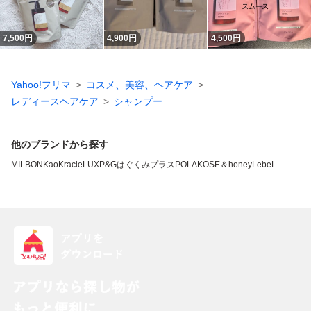
7,500
円
4,900
円
4,500
円
Yahoo!フリマ
コスメ、美容、ヘアケア
レディースヘアケア
シャンプー
他のブランドから探す
MILBON
Kao
Kracie
LUX
P&G
はぐくみプラス
POLA
KOSE
＆honey
LebeL