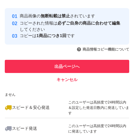
Yahoo!フリマの基準をクリアした安
安心取引出品者
商品画像の
無断転載は禁止
されています
心・安全なユーザーです
コピーされた情報は
必ずご自身の商品に合わせて編集
取引実績
してください
コピーは
1商品につき1回
です
このユーザーはYahoo!フリマの取
取引実績◯+
いいね！
いいね！
830
円
830
円
830
円
引を完了させた実績があります
商品情報コピー機能について
このユーザーは他フリマサービス
他フリマ実績◯+
出品ページへ
での取引実績があります
キャンセル
スピード&安心発送
いいね！
いいね！
750
※このバッジは実績に基づく表示であり、発送を保証しているものではあり
円
900
円
500
円
ません
このユーザーは高頻度で24時間以内
スピード＆安心発送
＆設定した発送日数内に発送していま
す
このユーザーは高頻度で24時間以内
スピード発送
に発送しています