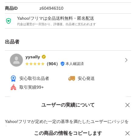
商品ID
z604946310
Yahoo!フリマは全品送料無料・匿名配送
代金は運営が一旦預かり、評価後、出品者に支払われます
出品者
yysally
（
904
）
本人確認済
安心取引出品者
安心発送
取引実績99+
ユーザーの実績について
価格の相談
商品への質問
商品への質問からの値下げ交渉、不適切なカテゴリ変更依頼は禁止です
Yahoo!フリマが定めた一定の基準を満たしたユーザーにバッジを
付与しています
この商品をみている人にオススメ
この商品の情報をコピーします
安心取引出品者