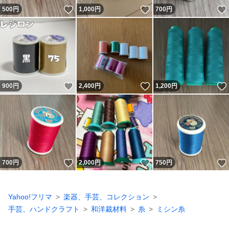
いいね！
いいね！
500
円
1,000
円
700
円
いいね！
いいね！
900
円
2,400
円
1,200
円
いいね！
いいね！
700
円
2,000
円
750
円
Yahoo!フリマ
楽器、手芸、コレクション
手芸、ハンドクラフト
和洋裁材料
糸
ミシン糸