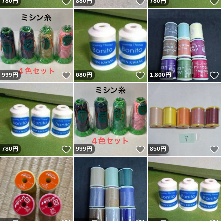
いいね！
いいね！
780
円
880
円
780
円
いいね！
いいね！
999
円
680
円
1,800
円
いいね！
いいね！
780
円
999
円
850
円