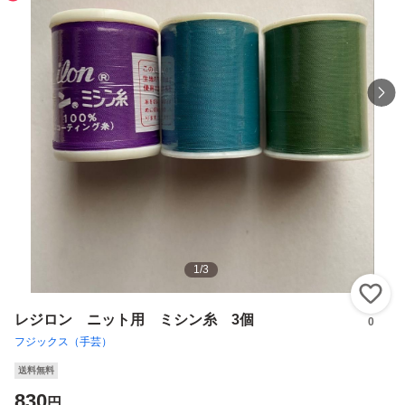
1
/
3
い
レジロン ニット用 ミシン糸 3個
0
フジックス（手芸）
送料無料
830
円