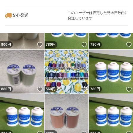
いいね！
いいね！
780
円
780
円
780
円
このユーザーは設定した発送日数内に
安心発送
発送しています
いいね！
いいね！
900
円
780
円
780
円
いいね！
いいね！
880
円
560
円
780
円