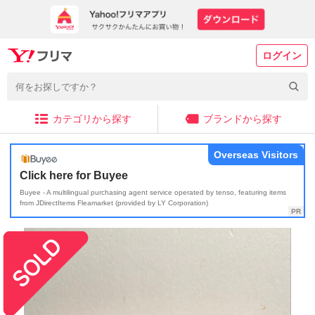
ログイン
カテゴリから探す
ブランドから探す
Overseas Visitors
Click here for Buyee
Buyee - A multilingual purchasing agent service operated by tenso, featuring items
from JDirectItems Fleamarket (provided by LY Corporation)