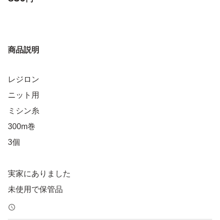
商品説明
レジロン
ニット用
ミシン糸
300m巻
3個
実家にありました
未使用で保管品
フィルムの破損、汚れ等あります