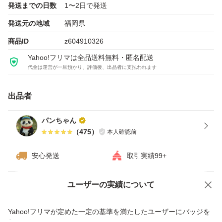
発送までの日数
1〜2日で発送
発送元の地域
福岡県
商品ID
z604910326
Yahoo!フリマは全品送料無料・匿名配送
代金は運営が一旦預かり、評価後、出品者に支払われます
出品者
パンちゃん
（
475
）
本人確認前
安心発送
取引実績99+
ユーザーの実績について
価格の相談
商品への質問
商品への質問からの値下げ交渉、不適切なカテゴリ変更依頼は禁止です
Yahoo!フリマが定めた一定の基準を満たしたユーザーにバッジを