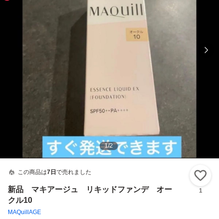
1
/
2
この商品は
7日
で売れました
い
新品 マキアージュ リキッドファンデ オー
1
クル10
MAQuillAGE