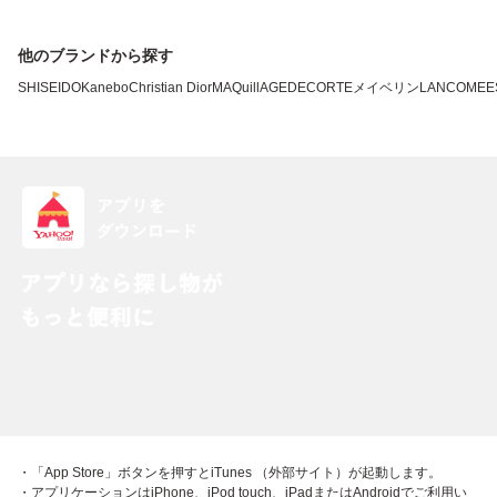
他のブランドから探す
SHISEIDO
Kanebo
Christian Dior
MAQuillAGE
DECORTE
メイベリン
LANCOME
E
・「App Store」ボタンを押すとiTunes （外部サイト）が起動します。
・アプリケーションはiPhone、iPod touch、iPadまたはAndroidでご利用い