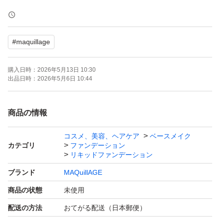
質問がありましたら、お気軽にお問い合わせください。よ
ろしくお願い致します。
#
maquillage
コメント無しでもご購入オッケーです。
購入日時：
2026年5月13日 10:30
マキアージュ ドラマティックエッセンスリキッド
出品日時：
2026年5月6日 10:44
オークル10 25ml
ブランド：MAQuillAGE
商品の情報
本体/詰め替え：本体
コスメ、美容、ヘアケア
ベースメイク
ベースメイク特徴：崩れにくい UVカット
カテゴリ
ファンデーション
PA：PA++++
リキッドファンデーション
- 発売日: 2025年2月21日
ブランド
MAQuillAGE
商品の状態
未使用
ご覧いただきありがとうございます。
配送の方法
おてがる配送（日本郵便）