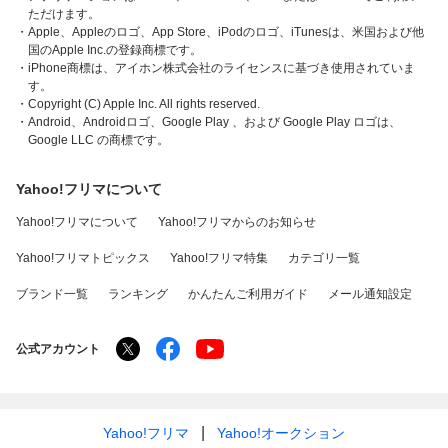
ただけます。
・Apple、Appleのロゴ、App Store、iPodのロゴ、iTunesは、米国および他
国のApple Inc.の登録商標です。
・iPhone商標は、アイホン株式会社のライセンスに基づき使用されていま
す。
・Copyright (C) Apple Inc. All rights reserved.
・Android、Androidロゴ、Google Play 、および Google Play ロゴは、
Google LLC の商標です。
Yahoo!フリマについて
Yahoo!フリマについて
Yahoo!フリマからのお知らせ
Yahoo!フリマトピックス
Yahoo!フリマ特集
カテゴリ一覧
ブランド一覧
ランキング
かんたんご利用ガイド
メール通知設定
公式アカウント
Yahoo!フリマ
Yahoo!オークション