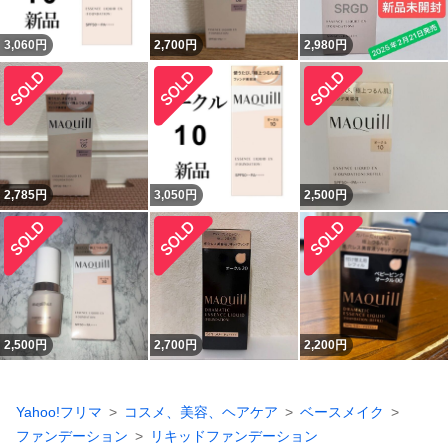
3,060
円
2,700
円
2,980
円
2,785
円
3,050
円
2,500
円
2,500
円
2,700
円
2,200
円
Yahoo!フリマ
コスメ、美容、ヘアケア
ベースメイク
ファンデーション
リキッドファンデーション