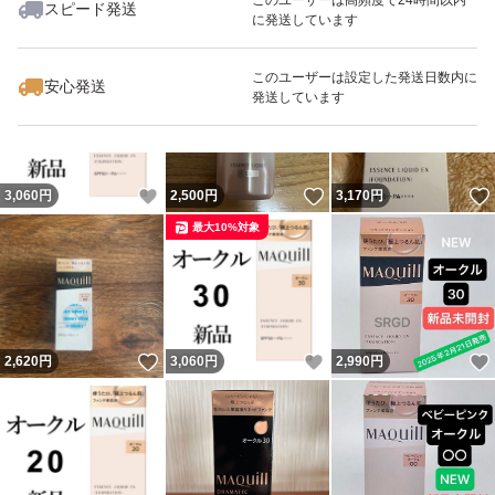
スピード発送
に発送しています
いいね！
いいね！
3,100
円
2,998
円
2,850
円
このユーザーは設定した発送日数内に
安心発送
発送しています
いいね！
いいね！
3,060
円
2,500
円
3,170
円
最大10%対象
いいね！
いいね！
2,620
円
3,060
円
2,990
円