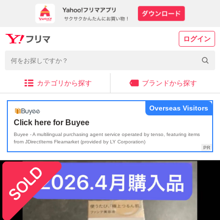
ログイン
カテゴリから探す
ブランドから探す
Overseas Visitors
Click here for Buyee
Buyee - A multilingual purchasing agent service operated by tenso, featuring items
from JDirectItems Fleamarket (provided by LY Corporation)