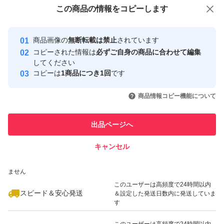
付与しています
この商品をみている人にオススメ
この商品の情報をコピーします
安心取引出品者
最大10%対象
Yahoo!フリマの基準をクリアした安
安心取引出品者
商品画像の
無断転載は禁止
されています
心・安全なユーザーです
コピーされた情報は
必ずご自身の商品に合わせて編集
取引実績
してください
コピーは
1商品につき1回
です
このユーザーはYahoo!フリマの取
取引実績◯+
いいね！
いいね！
2,900
円
2,900
円
2,998
円
引を完了させた実績があります
商品情報コピー機能について
最大10%対象
最大10%対象
このユーザーは他フリマサービス
他フリマ実績◯+
出品ページへ
での取引実績があります
キャンセル
スピード&安心発送
いいね！
いいね！
2,900
※このバッジは実績に基づく表示であり、発送を保証しているものではあり
円
2,850
円
2,900
円
ません
このユーザーは高頻度で24時間以内
スピード＆安心発送
＆設定した発送日数内に発送していま
す
このユーザーは高頻度で24時間以内