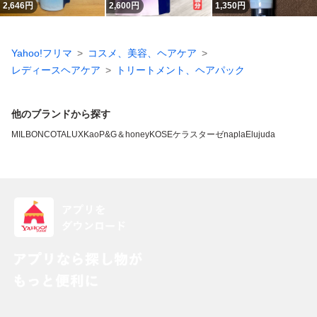
2,646
円
2,600
円
1,350
円
Yahoo!フリマ
コスメ、美容、ヘアケア
レディースヘアケア
トリートメント、ヘアパック
他のブランドから探す
MILBON
COTA
LUX
Kao
P&G
＆honey
KOSE
ケラスターゼ
napla
Elujuda