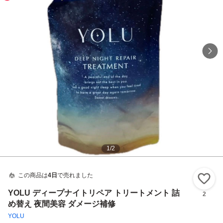
1
/
2
この商品は
4日
で売れました
い
YOLU ディープナイトリペア トリートメント 詰
2
め替え 夜間美容 ダメージ補修
YOLU