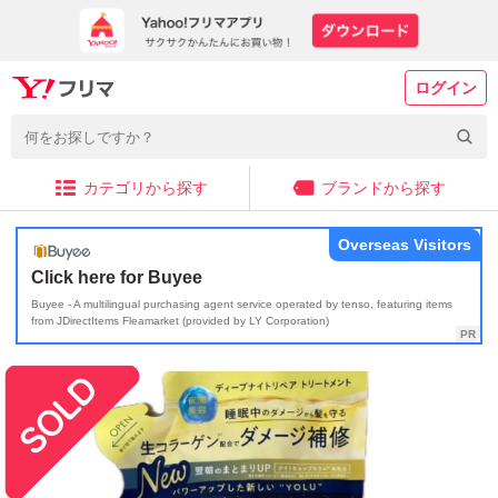
ログイン
カテゴリから探す
ブランドから探す
Overseas Visitors
Click here for Buyee
Buyee - A multilingual purchasing agent service operated by tenso, featuring items
from JDirectItems Fleamarket (provided by LY Corporation)