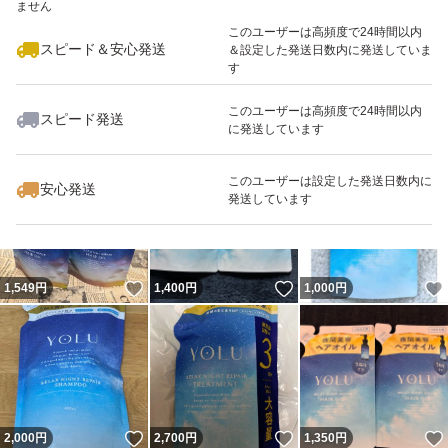
ません
このユーザーは高頻度で24時間以内
スピード＆安心発送
＆設定した発送日数内に発送していま
す
このユーザーは高頻度で24時間以内
スピード発送
に発送しています
いいね！
いいね！
750
円
3,199
円
2,600
円
このユーザーは設定した発送日数内に
安心発送
発送しています
いいね！
いいね！
1,549
円
1,400
円
1,000
円
いいね！
いいね！
2,000
円
2,700
円
1,350
円