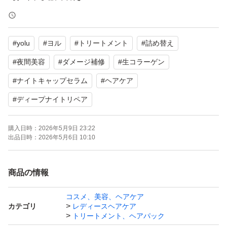
【特徴】夜間美容、ダメージ補修、生コラーゲン配合、ナ
イトキャップセラム新配合
#
yolu
#
ヨル
#
トリートメント
#
詰め替え
【商品の状態】未使用
#
夜間美容
#
ダメージ補修
#
生コラーゲン
よろしくお願いいたします。
#
ナイトキャップセラム
#
ヘアケア
#
ディープナイトリペア
購入日時：
2026年5月9日 23:22
出品日時：
2026年5月6日 10:10
商品の情報
コスメ、美容、ヘアケア
カテゴリ
レディースヘアケア
トリートメント、ヘアパック