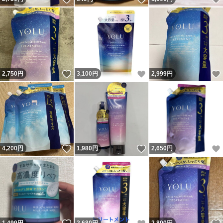
いいね！
いいね！
2,750
円
3,100
円
2,999
円
いいね！
いいね！
4,200
円
1,980
円
2,650
円