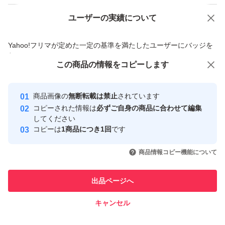
ユーザーの実績について
価格の相談
商品への質問
商品への質問からの値下げ交渉、不適切なカテゴリ変更依頼は禁止です
Yahoo!フリマが定めた一定の基準を満たしたユーザーにバッジを
付与しています
この商品をみている人にオススメ
この商品の情報をコピーします
安心取引出品者
最大10%対象
Yahoo!フリマの基準をクリアした安
安心取引出品者
商品画像の
無断転載は禁止
されています
心・安全なユーザーです
コピーされた情報は
必ずご自身の商品に合わせて編集
取引実績
してください
コピーは
1商品につき1回
です
このユーザーはYahoo!フリマの取
取引実績◯+
いいね！
いいね！
1,400
円
1,600
円
1,450
円
引を完了させた実績があります
商品情報コピー機能について
このユーザーは他フリマサービス
他フリマ実績◯+
出品ページへ
での取引実績があります
キャンセル
スピード&安心発送
いいね！
いいね！
1,400
※このバッジは実績に基づく表示であり、発送を保証しているものではあり
円
1,780
円
899
円