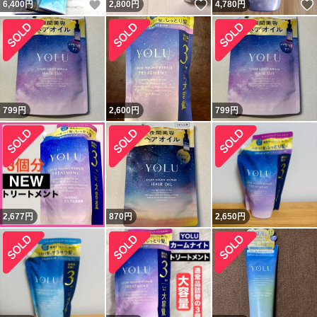
いいね！
いいね！
6,400
円
2,800
円
4,780
円
799
円
2,600
円
799
円
2,677
円
870
円
2,650
円