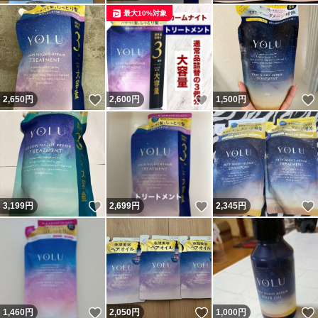
最大10%対象
いいね！
いいね！
2,650
円
2,600
円
1,500
円
いいね！
いいね！
3,199
円
2,699
円
2,345
円
いいね！
いいね！
1,460
円
2,050
円
1,000
円