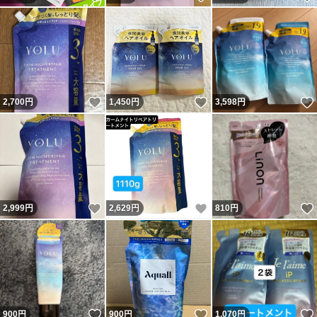
いいね！
いいね！
2,700
円
1,450
円
3,598
円
いいね！
いいね！
2,999
円
2,629
円
810
円
いいね！
いいね！
900
円
900
円
1,070
円