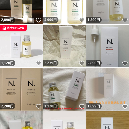
いいね！
いいね！
2,890
円
4,999
円
1,390
円
最大10%対象
いいね！
いいね！
1,120
円
2,239
円
2,890
円
いいね！
いいね！
2,200
円
1,120
円
1,699
円