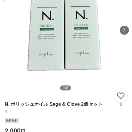
1
/
2
い
N. ポリッシュオイル Sage & Clove 2個セット
2
N.
送料無料
2,000
円