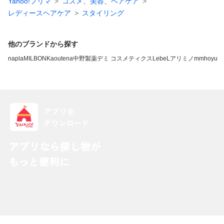
Yahoo!フリマ
コスメ、美容、ヘアケア
レディースヘアケア
スタイリング
他のブランドから探す
napla
MILBON
Kao
utena
中野製薬
デミ コスメティクス
LebeL
アリミノ
mm
hoyu