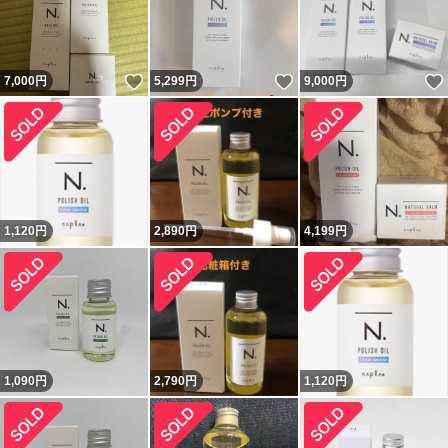
いいね！
いいね！
7,000
円
5,299
円
9,000
円
1,120
円
2,890
円
4,199
円
1,090
円
2,790
円
1,120
円