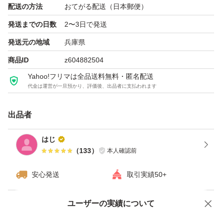
配送の方法
おてがる配送（日本郵便）
発送までの日数
2〜3日で発送
発送元の地域
兵庫県
商品ID
z604882504
Yahoo!フリマは全品送料無料・匿名配送
代金は運営が一旦預かり、評価後、出品者に支払われます
出品者
はじ
（
133
）
本人確認前
安心発送
取引実績50+
ユーザーの実績について
価格の相談
商品への質問