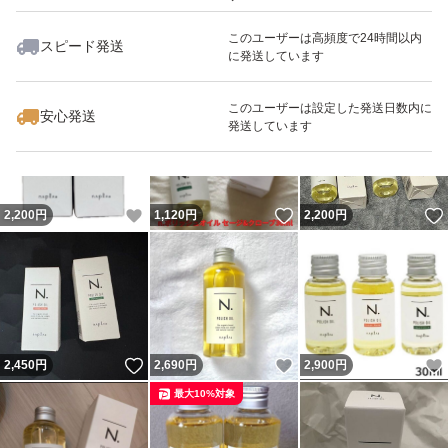
このユーザーは高頻度で24時間以内
スピード発送
に発送しています
いいね！
いいね！
2,700
円
2,800
円
2,790
円
このユーザーは設定した発送日数内に
安心発送
発送しています
いいね！
いいね！
2,200
円
1,120
円
2,200
円
いいね！
いいね！
2,450
円
2,690
円
2,900
円
最大10%対象