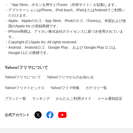
・「App Store」ボタンを押すとiTunes （外部サイト）が起動します。
・アプリケーションはiPhone、iPod touch、iPadまたはAndroidでご利用い
ただけます。
・Apple、Appleのロゴ、App Store、iPodのロゴ、iTunesは、米国および他
国のApple Inc.の登録商標です。
・iPhone商標は、アイホン株式会社のライセンスに基づき使用されていま
す。
・Copyright (C) Apple Inc. All rights reserved.
・Android、Androidロゴ、Google Play 、および Google Play ロゴは、
Google LLC の商標です。
Yahoo!フリマについて
Yahoo!フリマについて
Yahoo!フリマからのお知らせ
Yahoo!フリマトピックス
Yahoo!フリマ特集
カテゴリ一覧
ブランド一覧
ランキング
かんたんご利用ガイド
メール通知設定
公式アカウント