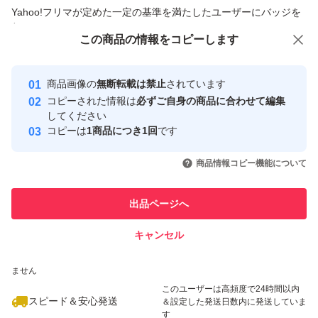
商品への質問からの値下げ交渉、不適切なカテゴリ変更依頼は禁止です
Yahoo!フリマが定めた一定の基準を満たしたユーザーにバッジを
付与しています
この商品をみている人にオススメ
この商品の情報をコピーします
安心取引出品者
最大10%対象
最大10%対象
最大10%対象
Yahoo!フリマの基準をクリアした安
安心取引出品者
商品画像の
無断転載は禁止
されています
心・安全なユーザーです
コピーされた情報は
必ずご自身の商品に合わせて編集
取引実績
してください
コピーは
1商品につき1回
です
このユーザーはYahoo!フリマの取
取引実績◯+
いいね！
いいね！
2,790
円
1,059
円
2,780
円
引を完了させた実績があります
商品情報コピー機能について
最大10%対象
このユーザーは他フリマサービス
他フリマ実績◯+
出品ページへ
での取引実績があります
キャンセル
スピード&安心発送
いいね！
いいね！
1,120
※このバッジは実績に基づく表示であり、発送を保証しているものではあり
円
1,090
円
2,890
円
ません
最大10%対象
最大10%対象
このユーザーは高頻度で24時間以内
スピード＆安心発送
＆設定した発送日数内に発送していま
す