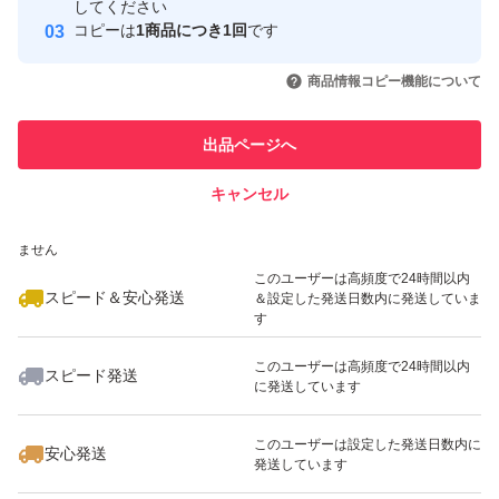
取引実績
してください
その他の商品と同梱の場合は−50円とさせていただきま
コピーは
1商品につき1回
です
す。
このユーザーはYahoo!フリマの取
取引実績◯+
いいね！
いいね！
1,170
円
1,170
円
1,170
円
引を完了させた実績があります
商品情報コピー機能について
新品未使用ですが素人保管ですので軽微なシワやキズがあ
このユーザーは他フリマサービス
他フリマ実績◯+
出品ページへ
での取引実績があります
る場合があります。
予めご了承ください。
キャンセル
スピード&安心発送
いいね！
いいね！
1,230
※このバッジは実績に基づく表示であり、発送を保証しているものではあり
円
840
円
1,340
円
ません
発送はクリックポストになります。
このユーザーは高頻度で24時間以内
匿名配送をご希望の方は＋30円で承りますのでコメント
スピード＆安心発送
＆設定した発送日数内に発送していま
す
ください。
このユーザーは高頻度で24時間以内
スピード発送
に発送しています
いいね！
いいね！
1,170
円
1,340
円
990
円
#Sewingハンドメイド
#玉付きファスナー
このユーザーは設定した発送日数内に
安心発送
発送しています
#両開きファスナー