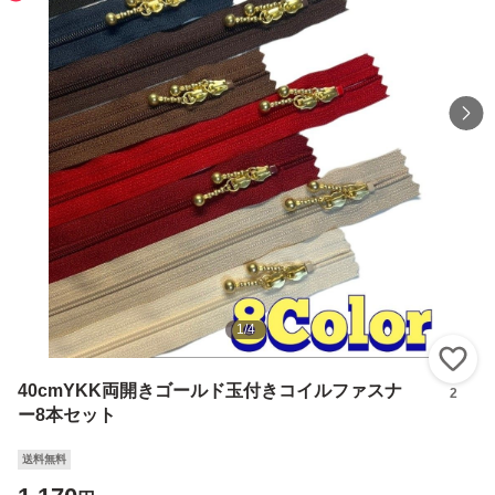
1
/
4
い
40cmYKK両開きゴールド玉付きコイルファスナ
2
ー8本セット
送料無料