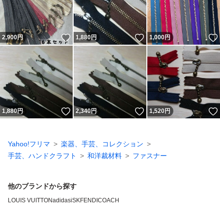
いいね！
いいね！
2,900
円
1,880
円
1,000
円
いいね！
いいね！
1,880
円
2,340
円
1,520
円
Yahoo!フリマ
楽器、手芸、コレクション
手芸、ハンドクラフト
和洋裁材料
ファスナー
他のブランドから探す
LOUIS VUITTON
adidas
iSK
FENDI
COACH