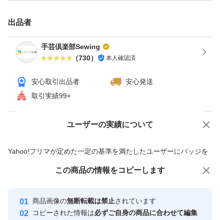
写真2枚目上から
出品者
キナリ
手芸倶楽部Sewing
ベージュ
（
730
）
本人確認済
レッド
安心取引出品者
安心発送
エンジ
取引実績99+
ブラウン
ビターブラウン
ユーザーの実績について
価格の相談
商品への質問
ネイビー
ブラック
商品への質問からの値下げ交渉、不適切なカテゴリ変更依頼は禁止です
Yahoo!フリマが定めた一定の基準を満たしたユーザーにバッジを
付与しています
この商品をみている人にオススメ
この商品の情報をコピーします
安心取引出品者
写真のカラーは撮影の状況、モニターの環境等で実際の色
と異なる場合があります。
Yahoo!フリマの基準をクリアした安
安心取引出品者
商品画像の
無断転載は禁止
されています
心・安全なユーザーです
コピーされた情報は
必ずご自身の商品に合わせて編集