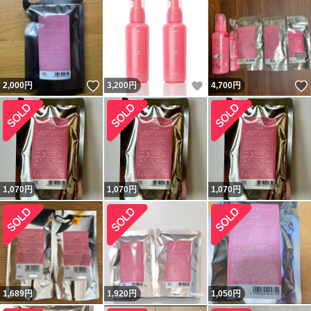
いいね！
いいね！
2,000
円
3,200
円
4,700
円
1,070
円
1,070
円
1,070
円
1,689
円
1,920
円
1,050
円