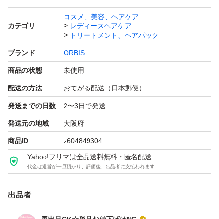
単品でのお値下げ承れません
コスメ、美容、ヘアケア
カテゴリ
レディースヘアケア
(;´人`)
トリートメント、ヘアパック
ブランド
ORBIS
他のお品物と同梱でしたら
商品の状態
未使用
差額送料お引きします
配送の方法
おてがる配送（日本郵便）
発送までの日数
2〜3日で発送
*
*
発送元の地域
大阪府
商品ID
z604849304
オルビスさんは
Yahoo!フリマは全品送料無料・匿名配送
代金は運営が一旦預かり、評価後、出品者に支払われます
ご注文金額 3,300円未満の
お買い物の場合
出品者
・宅配便 360円