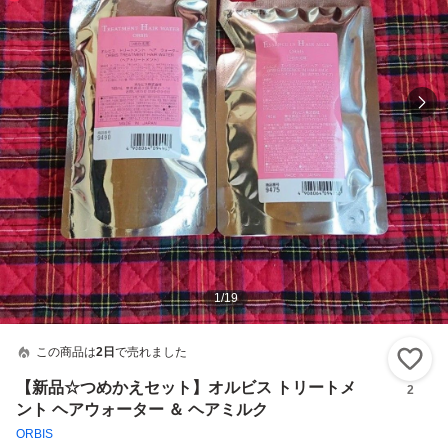
1
/
19
この商品は
2日
で売れました
い
【新品☆つめかえセット】オルビス トリートメ
2
ント ヘアウォーター ＆ ヘアミルク
ORBIS