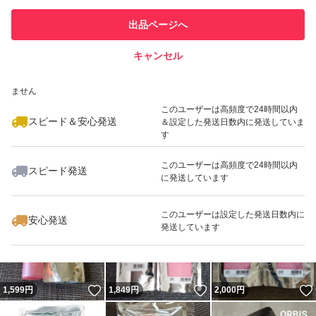
このユーザーは他フリマサービス
#ORBIS
他フリマ実績◯+
出品ページへ
での取引実績があります
#ヘアウォーター
キャンセル
スピード&安心発送
#トリートメント
いいね！
いいね！
1,080
※このバッジは実績に基づく表示であり、発送を保証しているものではあり
円
1,890
円
1,890
円
#ヘアミルク
ません
最大10%対象
最大10%対象
#寝ぐせ直し
このユーザーは高頻度で24時間以内
スピード＆安心発送
＆設定した発送日数内に発送していま
#集中ケア
す
#詰め替え
このユーザーは高頻度で24時間以内
スピード発送
#つめかえ
に発送しています
いいね！
いいね！
920
円
939
円
3,200
円
#スタイリング
このユーザーは設定した発送日数内に
安心発送
#ドライヤー
発送しています
#ダメージ補修
いいね！
いいね！
1,599
円
1,849
円
2,000
円