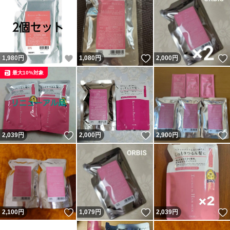
いいね！
いいね！
1,980
円
1,080
円
2,000
円
最大10%対象
いいね！
いいね！
2,039
円
2,000
円
2,900
円
いいね！
いいね！
2,100
円
1,079
円
2,039
円