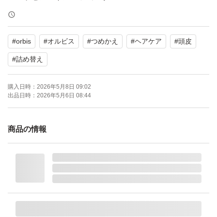
（ヘアトリートメント）
詰め替え用 140g × 1パック
#
orbis
#
オルビス
#
つめかえ
#
ヘアケア
#
頭皮
・トリートメント ヘアウォーター
#
詰め替え
つめかえ用 180mL × 1パック
購入日時：
2026年5月8日 09:02
出品日時：
2026年5月6日 08:44
*
*
商品の情報
OPP袋で防水対策をして
ゆうパケットポストminiにて
発送させていただきます
価格設定が崩れてしまう為、