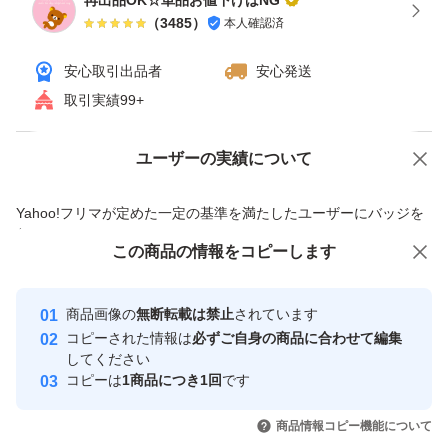
再出品OK☆単品お値下げはNG
（
3485
）
本人確認済
・メール便 190円
安心取引出品者
安心発送
上記の送料が上乗せされますが
取引実績99+
こちらは定価よりお安く
送料も無料です(^^)
ユーザーの実績について
価格の相談
商品への質問
商品への質問からの値下げ交渉、不適切なカテゴリ変更依頼は禁止です
Yahoo!フリマが定めた一定の基準を満たしたユーザーにバッジを
どうぞ宜しくお願い致します
付与しています
(m*´∀`)m
この商品をみている人にオススメ
この商品の情報をコピーします
安心取引出品者
最大10%対象
最大10%対象
最大10%対象
Yahoo!フリマの基準をクリアした安
安心取引出品者
*
商品画像の
無断転載は禁止
されています
心・安全なユーザーです
コピーされた情報は
必ずご自身の商品に合わせて編集
*
取引実績
してください
*
コピーは
1商品につき1回
です
このユーザーはYahoo!フリマの取
取引実績◯+
いいね！
いいね！
1,699
円
1,689
円
1,849
円
引を完了させた実績があります
商品情報コピー機能について
最大10%対象
#オルビス