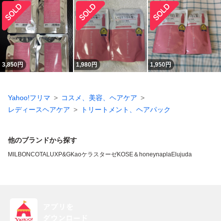
3,850
円
1,980
円
1,950
円
Yahoo!フリマ
コスメ、美容、ヘアケア
レディースヘアケア
トリートメント、ヘアパック
他のブランドから探す
MILBON
COTA
LUX
P&G
Kao
ケラスターゼ
KOSE
＆honey
napla
Elujuda