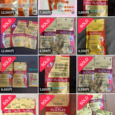
いいね！
いいね！
12,500
円
7,360
円
3,800
円
12,800
円
8,599
円
4,350
円
8,400
円
3,800
円
8,599
円