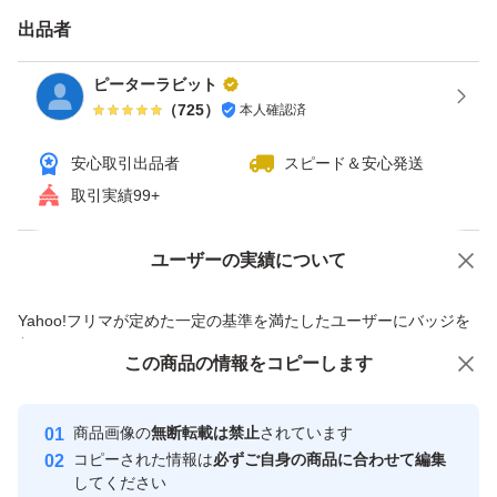
出品者
ピーターラビット
（
725
）
本人確認済
安心取引出品者
スピード＆安心発送
取引実績99+
ユーザーの実績について
価格の相談
商品への質問
商品への質問からの値下げ交渉、不適切なカテゴリ変更依頼は禁止です
Yahoo!フリマが定めた一定の基準を満たしたユーザーにバッジを
付与しています
この商品をみている人にオススメ
この商品の情報をコピーします
安心取引出品者
最大10%対象
Yahoo!フリマの基準をクリアした安
安心取引出品者
商品画像の
無断転載は禁止
されています
心・安全なユーザーです
コピーされた情報は
必ずご自身の商品に合わせて編集
取引実績
してください