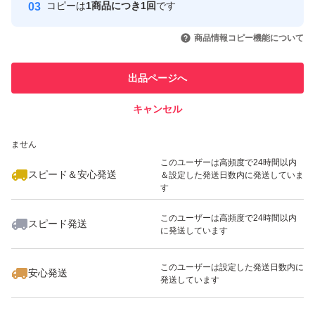
コピーは
1商品につき1回
です
このユーザーはYahoo!フリマの取
取引実績◯+
いいね！
いいね！
12,999
円
8,599
円
13,000
円
引を完了させた実績があります
商品情報コピー機能について
最大10%対象
このユーザーは他フリマサービス
他フリマ実績◯+
出品ページへ
での取引実績があります
キャンセル
スピード&安心発送
いいね！
いいね！
4,300
※このバッジは実績に基づく表示であり、発送を保証しているものではあり
円
13,500
円
12,885
円
ません
最大10%対象
このユーザーは高頻度で24時間以内
スピード＆安心発送
＆設定した発送日数内に発送していま
す
このユーザーは高頻度で24時間以内
スピード発送
に発送しています
いいね！
いいね！
13,149
円
13,149
円
20,280
円
最大10%対象
このユーザーは設定した発送日数内に
安心発送
発送しています