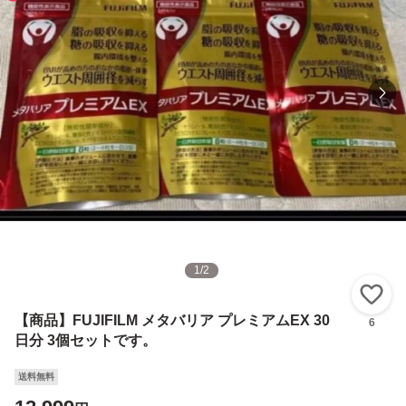
1
/
2
い
【商品】FUJIFILM メタバリア プレミアムEX 30
6
日分 3個セットです。
送料無料