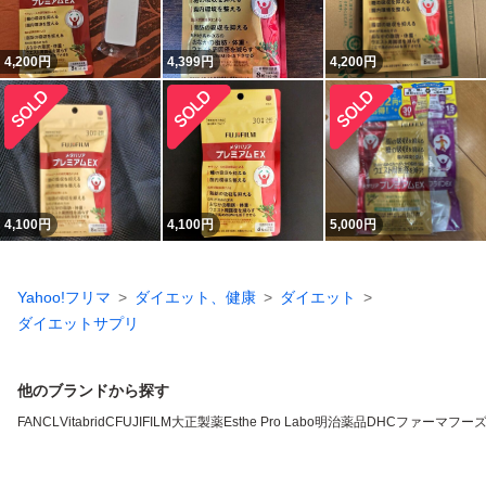
4,200
円
4,399
円
4,200
円
4,100
円
4,100
円
5,000
円
Yahoo!フリマ
ダイエット、健康
ダイエット
ダイエットサプリ
他のブランドから探す
FANCL
VitabridC
FUJIFILM
大正製薬
Esthe Pro Labo
明治薬品
DHC
ファーマフー