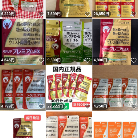
いいね！
いいね！
6,220
円
7,699
円
26,850
円
いいね！
いいね！
4,645
円
9,300
円
4,800
円
いいね！
いいね！
4,799
円
22,222
円
4,750
円