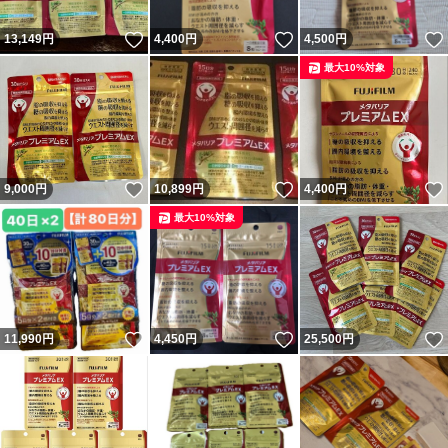
いいね！
いいね！
13,149
円
4,400
円
4,500
円
最大10%対象
いいね！
いいね！
9,000
円
10,899
円
4,400
円
最大10%対象
いいね！
いいね！
11,990
円
4,450
円
25,500
円