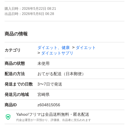
【表記・型番】
購入日時：
2026年5月22日 08:21
30日分入り
出品日時：
2026年5月6日 06:28
お安くしておりますので、お値引きはしておりません、
商品の情報
ダイエット、健康
ダイエット
よろしくお願いいたします。
カテゴリ
ダイエットサプリ
商品の状態
未使用
配送の方法
おてがる配送（日本郵便）
発送までの日数
3〜7日で発送
発送元の地域
宮崎県
商品ID
z604815056
Yahoo!フリマは全品送料無料・匿名配送
代金は運営が一旦預かり、評価後、出品者に支払われます