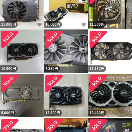
いいね！
いいね！
15,000
円
10,000
円
11,500
円
10,000
円
7,280
円
13,380
円
9,000
円
13,800
円
13,480
円