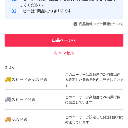
取引実績
してください
コピーは
1商品につき1回
です
このユーザーはYahoo!フリマの取
取引実績◯+
いいね！
いいね！
12,800
円
11,800
円
10,500
円
引を完了させた実績があります
商品情報コピー機能について
このユーザーは他フリマサービス
他フリマ実績◯+
出品ページへ
での取引実績があります
キャンセル
スピード&安心発送
いいね！
いいね！
9,500
※このバッジは実績に基づく表示であり、発送を保証しているものではあり
円
20,000
円
13,000
円
ません
最大10%対象
このユーザーは高頻度で24時間以内
スピード＆安心発送
＆設定した発送日数内に発送していま
す
このユーザーは高頻度で24時間以内
スピード発送
に発送しています
いいね！
いいね！
13,000
円
15,000
円
9,980
円
最大10%対象
このユーザーは設定した発送日数内に
安心発送
発送しています