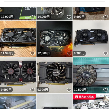
いいね！
いいね！
12,000
円
14,000
円
9,999
円
いいね！
いいね！
11,998
円
12,500
円
9,980
円
いいね！
いいね！
9,999
円
9,999
円
10,500
円
最大10%対象