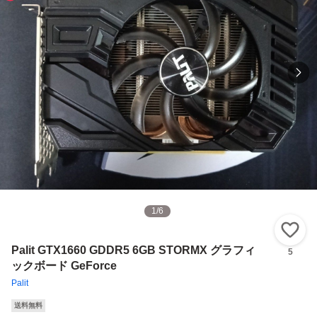
1
/
6
い
Palit GTX1660 GDDR5 6GB STORMX グラフィ
5
ックボード GeForce
Palit
送料無料