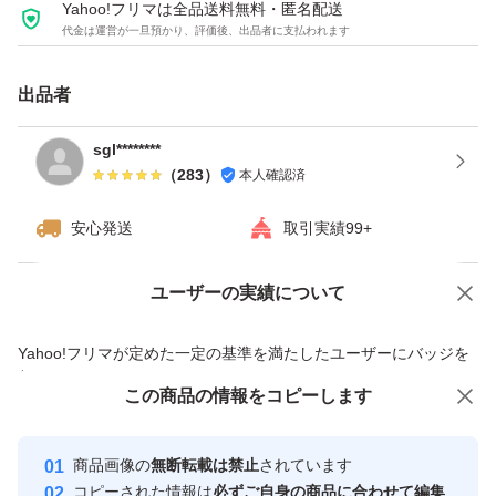
Yahoo!フリマは全品送料無料・匿名配送
代金は運営が一旦預かり、評価後、出品者に支払われます
出品者
sgl********
（
283
）
本人確認済
安心発送
取引実績99+
ユーザーの実績について
価格の相談
商品への質問
商品への質問からの値下げ交渉、不適切なカテゴリ変更依頼は禁止です
Yahoo!フリマが定めた一定の基準を満たしたユーザーにバッジを
付与しています
この商品をみている人にオススメ
この商品の情報をコピーします
安心取引出品者
最大10%対象
最大10%対象
Yahoo!フリマの基準をクリアした安
安心取引出品者
商品画像の
無断転載は禁止
されています
心・安全なユーザーです
コピーされた情報は
必ずご自身の商品に合わせて編集