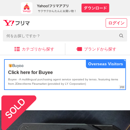
ログイン
カテゴリから探す
ブランドから探す
Overseas Visitors
Click here for Buyee
Buyee - A multilingual purchasing agent service operated by tenso, featuring items
from JDirectItems Fleamarket (provided by LY Corporation)