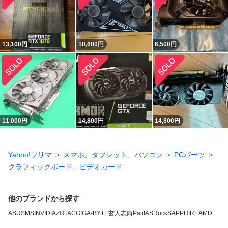
13,100
円
10,600
円
6,500
円
11,000
円
14,800
円
14,800
円
Yahoo!フリマ
スマホ、タブレット、パソコン
PCパーツ
グラフィックボード、ビデオカード
他のブランドから探す
ASUS
MSI
NVIDIA
ZOTAC
GIGA-BYTE
玄人志向
Palit
ASRock
SAPPHIRE
AMD