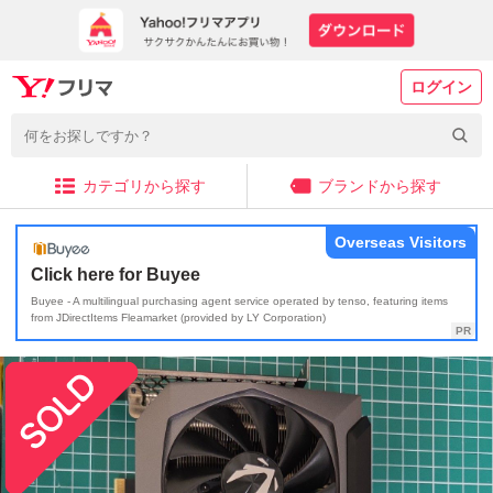
ログイン
カテゴリから探す
ブランドから探す
Overseas Visitors
Click here for Buyee
Buyee - A multilingual purchasing agent service operated by tenso, featuring items
from JDirectItems Fleamarket (provided by LY Corporation)