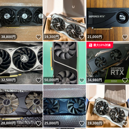
いいね！
いいね！
38,800
円
19,300
円
21,000
円
最大10%対象
いいね！
いいね！
32,500
円
50,000
円
34,980
円
いいね！
いいね！
28,000
円
25,000
円
19,300
円