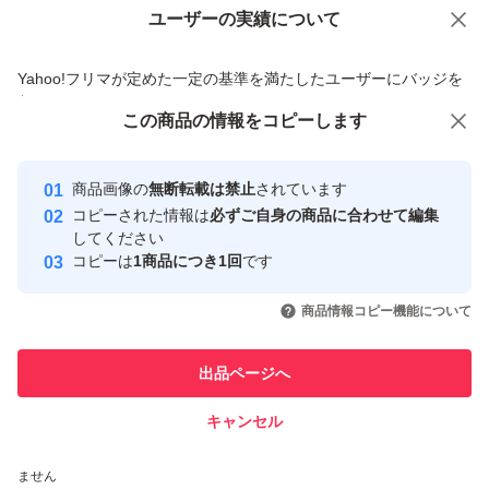
ユーザーの実績について
価格の相談
商品への質問
商品への質問からの値下げ交渉、不適切なカテゴリ変更依頼は禁止です
Yahoo!フリマが定めた一定の基準を満たしたユーザーにバッジを
付与しています
この商品をみている人にオススメ
この商品の情報をコピーします
安心取引出品者
最大10%対象
最大10%対象
Yahoo!フリマの基準をクリアした安
安心取引出品者
商品画像の
無断転載は禁止
されています
心・安全なユーザーです
コピーされた情報は
必ずご自身の商品に合わせて編集
取引実績
してください
コピーは
1商品につき1回
です
このユーザーはYahoo!フリマの取
取引実績◯+
いいね！
いいね！
21,500
円
19,500
円
42,500
円
引を完了させた実績があります
商品情報コピー機能について
最大10%対象
最大10%対象
このユーザーは他フリマサービス
他フリマ実績◯+
出品ページへ
での取引実績があります
キャンセル
スピード&安心発送
いいね！
いいね！
21,500
※このバッジは実績に基づく表示であり、発送を保証しているものではあり
円
18,000
円
34,900
円
ません
最大10%対象
最大10%対象