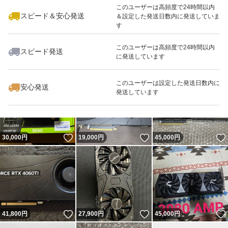
このユーザーは高頻度で24時間以内
スピード＆安心発送
＆設定した発送日数内に発送していま
す
このユーザーは高頻度で24時間以内
スピード発送
に発送しています
いいね！
いいね！
44,000
円
20,000
円
25,800
円
最大10%対象
このユーザーは設定した発送日数内に
安心発送
発送しています
いいね！
いいね！
30,000
円
19,000
円
45,000
円
いいね！
いいね！
41,800
円
27,900
円
45,000
円