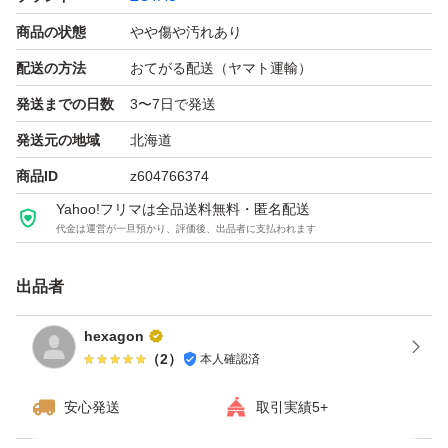
商品の状態
やや傷や汚れあり
配送の方法
おてがる配送（ヤマト運輸）
発送までの日数
3〜7日で発送
発送元の地域
北海道
商品ID
z604766374
Yahoo!フリマは全品送料無料・匿名配送
代金は運営が一旦預かり、評価後、出品者に支払われます
出品者
hexagon
（
2
）
本人確認済
安心発送
取引実績5+