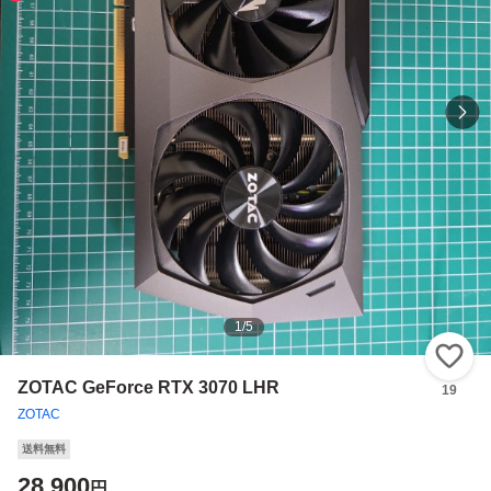
1
/
5
い
ZOTAC GeForce RTX 3070 LHR
19
ZOTAC
送料無料
28,900
円