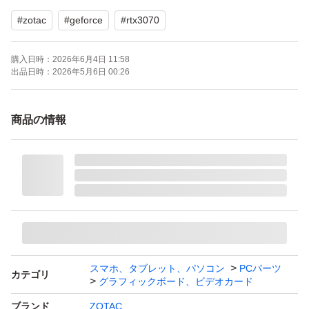
【メモリ】8GB GDDR6
#
zotac
#
geforce
#
rtx3070
よろしくお願いいたします。
購入日時：
2026年6月4日 11:58
--
出品日時：
2026年5月6日 00:26
ZOTAC GAMING GeForce RTX 3070 Twin Edge OC LHR
グラフィックスカード 8GB GDDR6
商品の情報
ブランド：ー
スマホ、タブレット、パソコン
PCパーツ
カテゴリ
グラフィックボード、ビデオカード
ブランド
ZOTAC