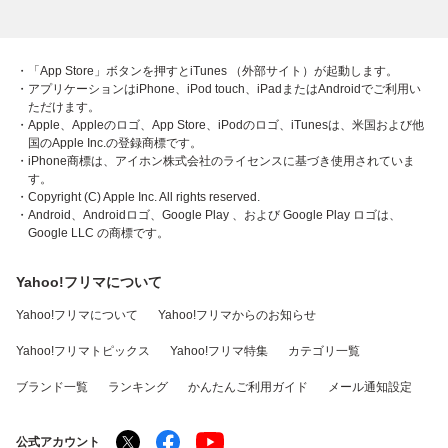
・「App Store」ボタンを押すとiTunes （外部サイト）が起動します。
・アプリケーションはiPhone、iPod touch、iPadまたはAndroidでご利用い
ただけます。
・Apple、Appleのロゴ、App Store、iPodのロゴ、iTunesは、米国および他
国のApple Inc.の登録商標です。
・iPhone商標は、アイホン株式会社のライセンスに基づき使用されていま
す。
・Copyright (C) Apple Inc. All rights reserved.
・Android、Androidロゴ、Google Play 、および Google Play ロゴは、
Google LLC の商標です。
Yahoo!フリマについて
Yahoo!フリマについて
Yahoo!フリマからのお知らせ
Yahoo!フリマトピックス
Yahoo!フリマ特集
カテゴリ一覧
ブランド一覧
ランキング
かんたんご利用ガイド
メール通知設定
公式アカウント