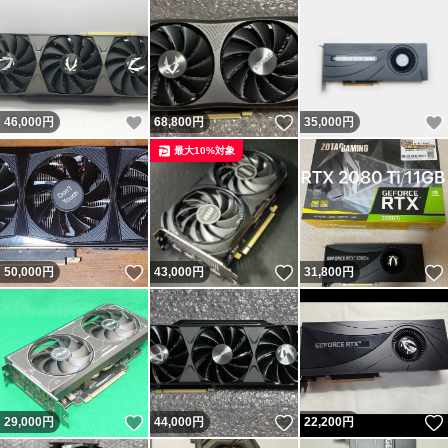
いいね！
いいね！
46,000
円
68,800
円
35,000
円
最大10%対象
いいね！
いいね！
50,000
円
43,000
円
31,800
円
いいね！
いいね！
29,000
円
44,000
円
22,200
円