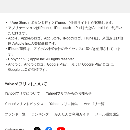
・「App Store」ボタンを押すとiTunes （外部サイト）が起動します。
・アプリケーションはiPhone、iPod touch、iPadまたはAndroidでご利用い
ただけます。
・Apple、Appleのロゴ、App Store、iPodのロゴ、iTunesは、米国および他
国のApple Inc.の登録商標です。
・iPhone商標は、アイホン株式会社のライセンスに基づき使用されていま
す。
・Copyright (C) Apple Inc. All rights reserved.
・Android、Androidロゴ、Google Play 、および Google Play ロゴは、
Google LLC の商標です。
Yahoo!フリマについて
Yahoo!フリマについて
Yahoo!フリマからのお知らせ
Yahoo!フリマトピックス
Yahoo!フリマ特集
カテゴリ一覧
ブランド一覧
ランキング
かんたんご利用ガイド
メール通知設定