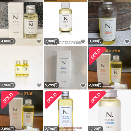
いいね！
いいね！
4,800
円
2,900
円
3,000
円
いいね！
いいね！
1,960
円
5,299
円
2,890
円
2,890
円
2,790
円
1,120
円