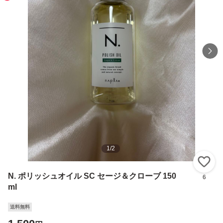
1
/
2
い
N. ポリッシュオイル SC セージ＆クローブ 150
6
ml
送料無料