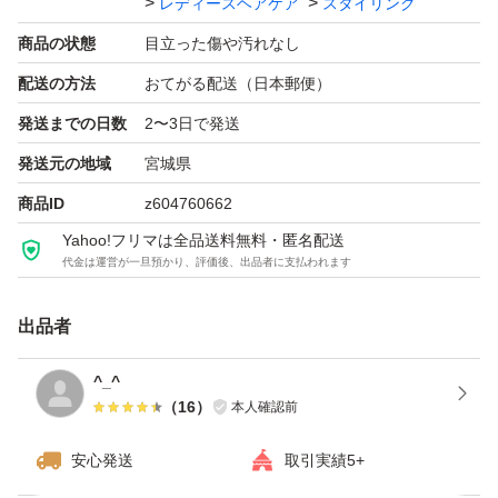
レディースヘアケア
スタイリング
商品の状態
目立った傷や汚れなし
配送の方法
おてがる配送（日本郵便）
発送までの日数
2〜3日で発送
発送元の地域
宮城県
商品ID
z604760662
Yahoo!フリマは全品送料無料・匿名配送
代金は運営が一旦預かり、評価後、出品者に支払われます
出品者
^_^
（
16
）
本人確認前
安心発送
取引実績5+