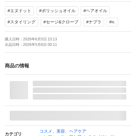
POLISH OIL Sage & Clove
#
エヌドット
#
ポリッシュオイル
#
ヘアオイル
よろしくお願いいたします。
#
スタイリング
#
セージ&クローブ
#
ナプラ
#
n.
N. ポリッシュオイル SC 〈ヘア&ボディ&ハンド用オイ
購入日時：
2026年6月5日 23:13
ル〉 セージ&グローブの香り 150ミリリットル (x 1)
出品日時：
2026年5月6日 00:11
ブランド：ー
商品の情報
コスメ、美容、ヘアケア
カテゴリ