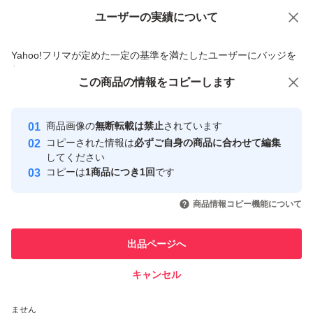
ユーザーの実績について
価格の相談
商品への質問
商品への質問からの値下げ交渉、不適切なカテゴリ変更依頼は禁止です
Yahoo!フリマが定めた一定の基準を満たしたユーザーにバッジを
付与しています
この商品をみている人にオススメ
この商品の情報をコピーします
安心取引出品者
最大10%対象
最大10%対象
最大10%対象
Yahoo!フリマの基準をクリアした安
安心取引出品者
商品画像の
無断転載は禁止
されています
心・安全なユーザーです
コピーされた情報は
必ずご自身の商品に合わせて編集
取引実績
してください
コピーは
1商品につき1回
です
このユーザーはYahoo!フリマの取
取引実績◯+
いいね！
いいね！
2,780
円
2,890
円
2,790
円
引を完了させた実績があります
商品情報コピー機能について
最大10%対象
最大10%対象
このユーザーは他フリマサービス
他フリマ実績◯+
出品ページへ
での取引実績があります
キャンセル
スピード&安心発送
いいね！
いいね！
2,790
※このバッジは実績に基づく表示であり、発送を保証しているものではあり
円
1,120
円
2,690
円
ません