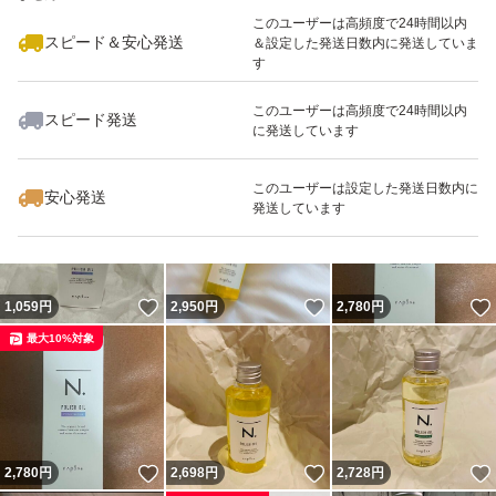
最大10%対象
このユーザーは高頻度で24時間以内
スピード＆安心発送
＆設定した発送日数内に発送していま
す
このユーザーは高頻度で24時間以内
スピード発送
に発送しています
いいね！
いいね！
2,790
円
1,090
円
2,800
円
最大10%対象
最大10%対象
このユーザーは設定した発送日数内に
安心発送
発送しています
いいね！
いいね！
1,059
円
2,950
円
2,780
円
最大10%対象
いいね！
いいね！
2,780
円
2,698
円
2,728
円