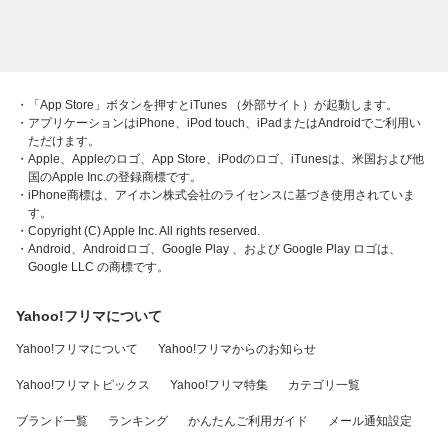
・「App Store」ボタンを押すとiTunes （外部サイト）が起動します。
・アプリケーションはiPhone、iPod touch、iPadまたはAndroidでご利用い
ただけます。
・Apple、Appleのロゴ、App Store、iPodのロゴ、iTunesは、米国および他
国のApple Inc.の登録商標です。
・iPhone商標は、アイホン株式会社のライセンスに基づき使用されていま
す。
・Copyright (C) Apple Inc. All rights reserved.
・Android、Androidロゴ、Google Play 、および Google Play ロゴは、
Google LLC の商標です。
Yahoo!フリマについて
Yahoo!フリマについて
Yahoo!フリマからのお知らせ
Yahoo!フリマトピックス
Yahoo!フリマ特集
カテゴリ一覧
ブランド一覧
ランキング
かんたんご利用ガイド
メール通知設定