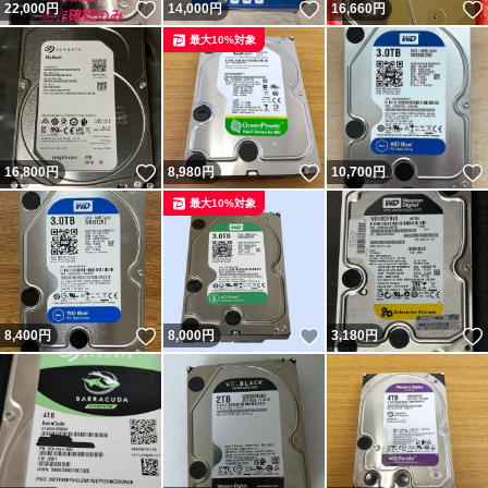
いいね！
いいね！
22,000
円
14,000
円
16,660
円
最大10%対象
いいね！
いいね！
16,800
円
8,980
円
10,700
円
最大10%対象
いいね！
いいね！
8,400
円
8,000
円
3,180
円