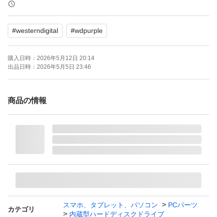
WD40PURZ ［WD PURPLE 4TB］
ブランド：Western Digital WD Purple
#
westerndigital
#
wdpurple
HDD容量：4000.0 GB
ドライブ回転数：5400rpm
購入日時：
2026年5月12日 20:14
インターフェイス：Serial ATA
出品日時：
2026年5月5日 23:46
HDDフォームファクター：3.5インチ
キャッシュ（MB/MiB）：64.0 MB/MiB
商品の情報
スマホ、タブレット、パソコン
PCパーツ
カテゴリ
内蔵型ハードディスクドライブ