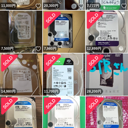
いいね！
いいね！
11,000
円
20,300
円
7,777
円
いいね！
7,500
円
7,980
円
12,899
円
14,980
円
11,700
円
28,200
円