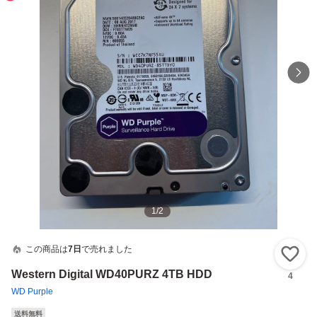
1
/
2
この商品は
7日
で売れました
い
Western Digital WD40PURZ 4TB HDD
4
WD Purple
送料無料