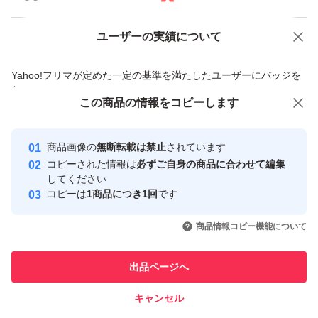
ユーザーの実績について
価格の相談
商品への質問
商品への質問からの値下げ交渉、不適切なカテゴリ変更依頼は禁止です
Yahoo!フリマが定めた一定の基準を満たしたユーザーにバッジを
付与しています
この商品をみている人にオススメ
この商品の情報をコピーします
安心取引出品者
Yahoo!フリマの基準をクリアした安
安心取引出品者
商品画像の
無断転載は禁止
されています
心・安全なユーザーです
コピーされた情報は
必ずご自身の商品に合わせて編集
取引実績
してください
コピーは
1商品につき1回
です
このユーザーはYahoo!フリマの取
取引実績◯+
いいね！
いいね！
13,700
円
13,299
円
13,800
円
引を完了させた実績があります
商品情報コピー機能について
最大10%対象
このユーザーは他フリマサービス
他フリマ実績◯+
出品ページへ
での取引実績があります
キャンセル
スピード&安心発送