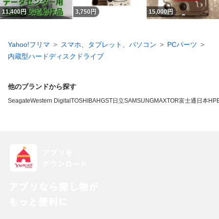
11,400
円
3,750
円
15,000
円
Yahoo!フリマ
スマホ、タブレット、パソコン
PCパーツ
内蔵型ハードディスクドライブ
他のブランドから探す
Seagate
Western Digital
TOSHIBA
HGST
日立
SAMSUNG
MAXTOR
富士通
日本HP