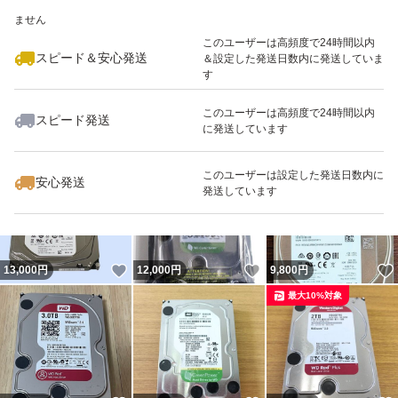
いいね！
いいね！
8,000
※このバッジは実績に基づく表示であり、発送を保証しているものではあり
円
19,200
円
12,500
円
ません
最大10%対象
このユーザーは高頻度で24時間以内
スピード＆安心発送
＆設定した発送日数内に発送していま
す
このユーザーは高頻度で24時間以内
スピード発送
に発送しています
いいね！
いいね！
12,000
円
12,800
円
9,999
円
最大10%対象
最大10%対象
このユーザーは設定した発送日数内に
安心発送
発送しています
いいね！
いいね！
13,000
円
12,000
円
9,800
円
最大10%対象