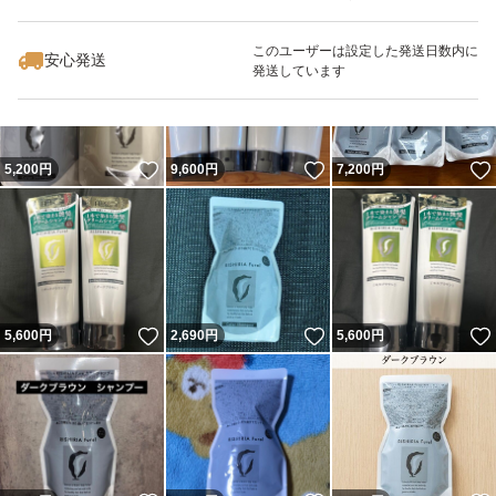
いいね！
いいね！
2,900
円
2,590
円
5,300
円
このユーザーは設定した発送日数内に
安心発送
発送しています
いいね！
いいね！
5,200
円
9,600
円
7,200
円
いいね！
いいね！
5,600
円
2,690
円
5,600
円