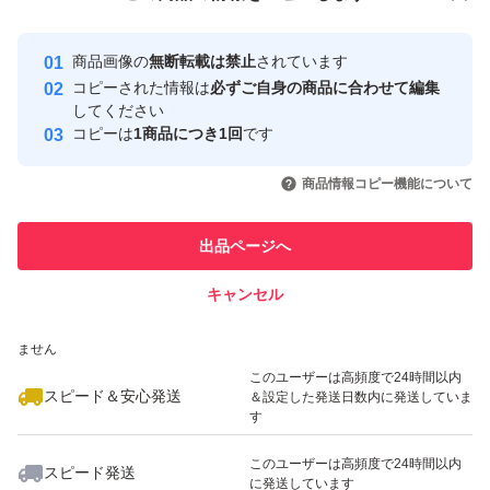
安心取引出品者
ボトルの中は入っていません。
Yahoo!フリマの基準をクリアした安
安心取引出品者
商品画像の
無断転載は禁止
されています
心・安全なユーザーです
コピーされた情報は
必ずご自身の商品に合わせて編集
バラ売りは考えておりません。
取引実績
してください
値下げコメントはお控え下さいますようお願い致します。
コピーは
1商品につき1回
です
このユーザーはYahoo!フリマの取
取引実績◯+
いいね！
いいね！
5,480
円
4,700
円
3,590
円
引を完了させた実績があります
商品情報コピー機能について
#お買い得
このユーザーは他フリマサービス
#白髪
他フリマ実績◯+
出品ページへ
での取引実績があります
#ヘアケア
キャンセル
スピード&安心発送
#染毛料
いいね！
いいね！
4,800
※このバッジは実績に基づく表示であり、発送を保証しているものではあり
円
8,500
円
7,200
円
#お得
ません
最大10%対象
このユーザーは高頻度で24時間以内
スピード＆安心発送
＆設定した発送日数内に発送していま
す
このユーザーは高頻度で24時間以内
スピード発送
に発送しています