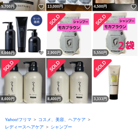
いいね！
いいね！
5,700
円
13,000
円
4,500
円
いいね！
6,666
円
2,900
円
5,550
円
8,600
円
8,400
円
3,333
円
Yahoo!フリマ
コスメ、美容、ヘアケア
レディースヘアケア
シャンプー