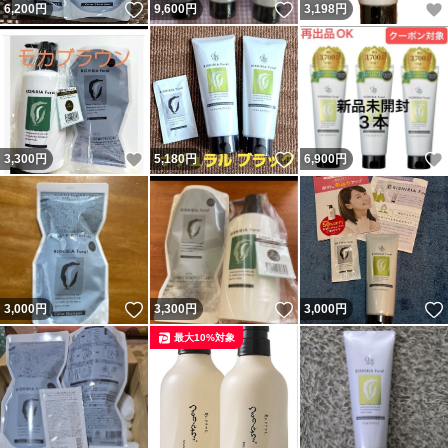
いいね！
いいね！
6,200
円
9,600
円
3,198
円
いいね！
いいね！
3,300
円
5,180
円
6,900
円
いいね！
いいね！
3,000
円
3,300
円
3,000
円
最大10%対象