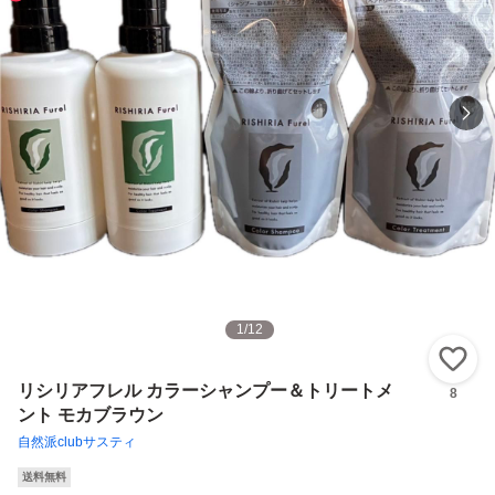
1
/
12
い
リシリアフレル カラーシャンプー＆トリートメ
8
ント モカブラウン
自然派clubサスティ
送料無料