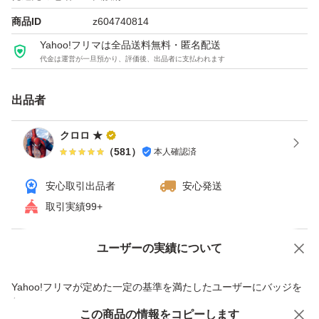
ボトルの中は入っていません。
商品ID
z604740814
Yahoo!フリマは全品送料無料・匿名配送
代金は運営が一旦預かり、評価後、出品者に支払われます
リシリアフレル RISHIRIA Furel カラートリートメント モ
カブラウン
出品者
トリートメントで染めながらディープダメージケア
カラー&ディープダメージに2日に1回集中ケア。しっかり
クロロ ★
（
581
）
本人確認済
白髪を染めながらダメージも補修し、ダメージによるパサ
つきを抑えて艶やかで潤いのあるまとまる髪へ仕上げま
安心取引出品者
安心発送
す。
取引実績99+
うねりケア
白髪ケア
ユーザーの実績について
価格の相談
商品への質問
ダメージ補修
商品への質問からの値下げ交渉、不適切なカテゴリ変更依頼は禁止です
Yahoo!フリマが定めた一定の基準を満たしたユーザーにバッジを
つめかえ用 240g
付与しています
空の専用ボトル
この商品をみている人にオススメ
この商品の情報をコピーします