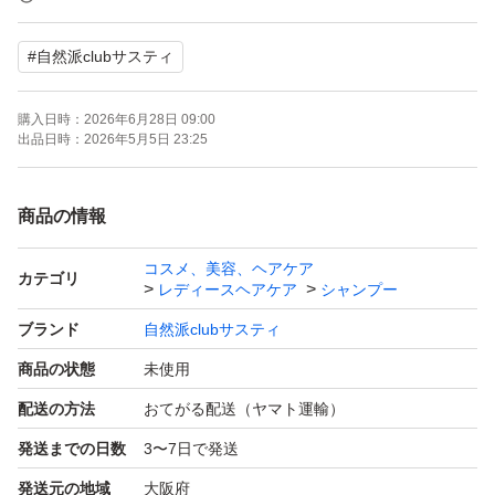
ホームケアで時短と美髪を叶えるヘア&カラーケアブラン
#
自然派clubサスティ
ド
購入日時：
2026年6月28日 09:00
リシリアフレル RISHIRIA Furel カラーシャンプー モカブ
出品日時：
2026年5月5日 23:25
ラウン シャンプー
染めながら洗う、時短が叶うカラーシャンプー
商品の情報
毎日のシャンプーで汚れを落としながら、泡で白髪を染め
コスメ、美容、ヘアケア
るカラーシャンプー。洗うたび徐々に目立たなくなり、自
カテゴリ
レディースヘアケア
シャンプー
然な仕上がりが楽しめます。
ブランド
自然派clubサスティ
うねりケア
商品の状態
未使用
白髪ケア
配送の方法
おてがる配送（ヤマト運輸）
ダメージ補修
発送までの日数
3〜7日で発送
つめかえ用 240ml
空の専用ボトル
発送元の地域
大阪府