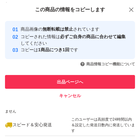
付与しています
この商品をみている人にオススメ
この商品の情報をコピーします
安心取引出品者
最大10%対象
最大10%対象
最大10%対象
Yahoo!フリマの基準をクリアした安
安心取引出品者
商品画像の
無断転載は禁止
されています
心・安全なユーザーです
コピーされた情報は
必ずご自身の商品に合わせて編集
取引実績
してください
コピーは
1商品につき1回
です
このユーザーはYahoo!フリマの取
取引実績◯+
いいね！
いいね！
3,350
円
3,399
円
3,600
円
引を完了させた実績があります
商品情報コピー機能について
最大10%対象
このユーザーは他フリマサービス
他フリマ実績◯+
出品ページへ
での取引実績があります
キャンセル
スピード&安心発送
いいね！
いいね！
4,980
※このバッジは実績に基づく表示であり、発送を保証しているものではあり
円
3,580
円
4,790
円
ません
このユーザーは高頻度で24時間以内
スピード＆安心発送
＆設定した発送日数内に発送していま
す