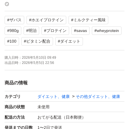
ゆうパケットポストで発送いたします。
#
ザバス
#
ホエイプロテイン
#
ミルクティー風味
開封時、お品物に気をつけて
開封してください。
#
980g
#
明治
#
プロテイン
#
savas
#
wheyprotein
#
100
#
ビタミン配合
#
ダイエット
#MeijiSeikaファルマ
#明治ザバスホエイプロテイン100
購入日時：
2026年5月10日 09:49
出品日時：
2026年5月5日 22:56
商品の情報
カテゴリ
ダイエット、健康
その他ダイエット、健康
商品の状態
未使用
配送の方法
おてがる配送（日本郵便）
発送までの日数
1〜2日で発送