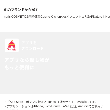
他のブランドから探す
naris COSMETICS
明治薬品
Cosme Kitchen
ジェクス
コストコ
RIZAP
Nature In
Nes
・「App Store」ボタンを押すとiTunes （外部サイト）が起動します。
・アプリケーションはiPhone、iPod touch、iPadまたはAndroidでご利用い