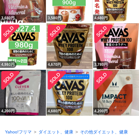
3,680
円
3,580
円
4,680
円
4,980
円
4,670
円
3,780
円
4,200
円
4,680
円
4,200
円
Yahoo!フリマ
ダイエット、健康
その他ダイエット、健康