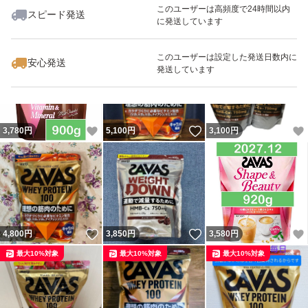
このユーザーは高頻度で24時間以内
スピード発送
に発送しています
いいね！
いいね！
4,780
円
4,880
円
3,580
円
このユーザーは設定した発送日数内に
安心発送
発送しています
いいね！
いいね！
3,780
円
5,100
円
3,100
円
いいね！
いいね！
4,800
円
3,850
円
3,580
円
最大10%対象
最大10%対象
最大10%対象