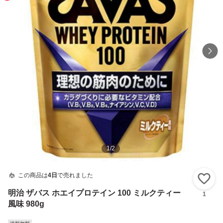
1
/
2
この商品は
4日
で売れました
い
明治 ザバス ホエイプロテイン 100 ミルクティー
1
風味 980g