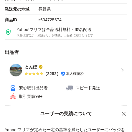
発送元の地域
長野県
商品ID
z604725674
Yahoo!フリマは全品送料無料・匿名配送
代金は運営が一旦預かり、評価後、出品者に支払われます
出品者
とんぼ
（
2282
）
本人確認済
安心取引出品者
スピード発送
取引実績99+
ユーザーの実績について
価格の相談
商品への質問
商品への質問からの値下げ交渉、不適切なカテゴリ変更依頼は禁止です
Yahoo!フリマが定めた一定の基準を満たしたユーザーにバッジを