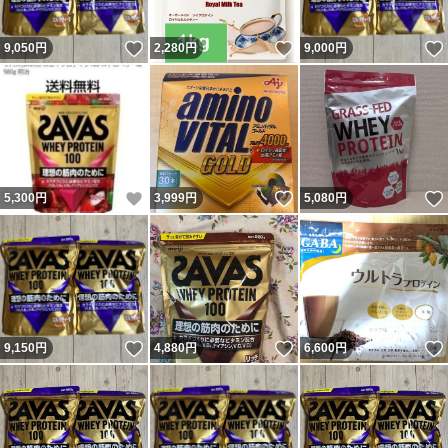
いいね！
いいね！
9,050
円
2,280
円
9,000
円
いいね！
いいね！
5,300
円
3,999
円
5,080
円
いいね！
いいね！
9,150
円
4,880
円
6,600
円