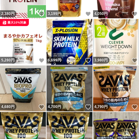
いいね！
いいね！
2,380
円
3,199
円
4,050
円
最大10%対象
いいね！
いいね！
5,280
円
6,699
円
3,980
円
いいね！
いいね！
4,680
円
4,700
円
4,790
円