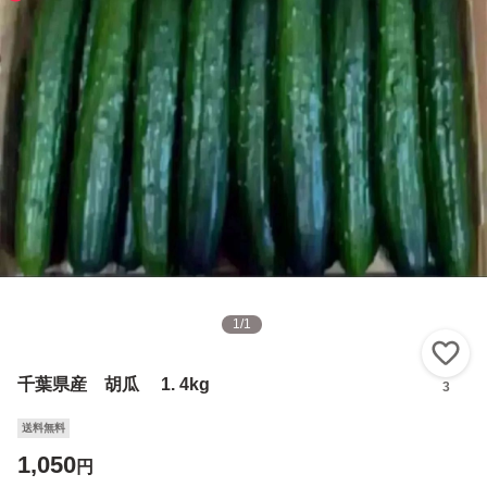
1
/
1
い
千葉県産 胡瓜 1. 4kg
3
送料無料
1,050
円