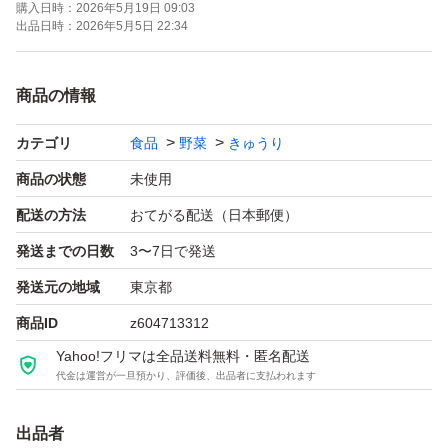
購入日時：
2026年5月19日 09:03
配送時のトラブルに関してのクレーム、悪評価は受け付け
出品日時：
2026年5月5日 22:34
ておりません。返品やキャンセルはできませんので、ご理
解頂ける方ご購入お願いします
商品の情報
カテゴリ
食品
野菜
きゅうり
商品の状態
未使用
配送の方法
おてがる配送（日本郵便）
発送までの日数
3〜7日で発送
発送元の地域
東京都
商品ID
z604713312
Yahoo!フリマは全品送料無料・匿名配送
代金は運営が一旦預かり、評価後、出品者に支払われます
出品者