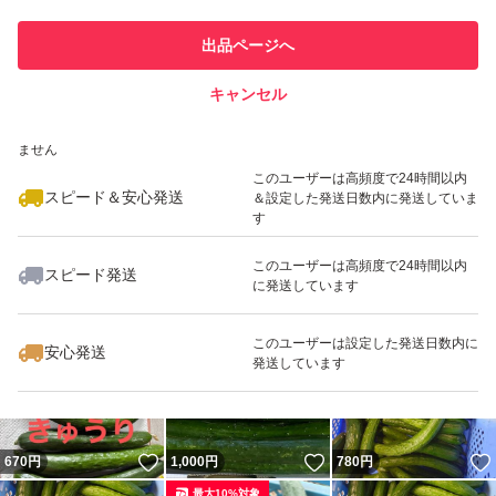
このユーザーは他フリマサービス
他フリマ実績◯+
出品ページへ
での取引実績があります
キャンセル
スピード&安心発送
いいね！
いいね！
1,200
※このバッジは実績に基づく表示であり、発送を保証しているものではあり
円
799
円
780
円
ません
最大10%対象
最大10%対象
このユーザーは高頻度で24時間以内
スピード＆安心発送
＆設定した発送日数内に発送していま
す
このユーザーは高頻度で24時間以内
スピード発送
に発送しています
いいね！
いいね！
780
円
850
円
999
円
最大10%対象
このユーザーは設定した発送日数内に
安心発送
発送しています
いいね！
いいね！
670
円
1,000
円
780
円
最大10%対象