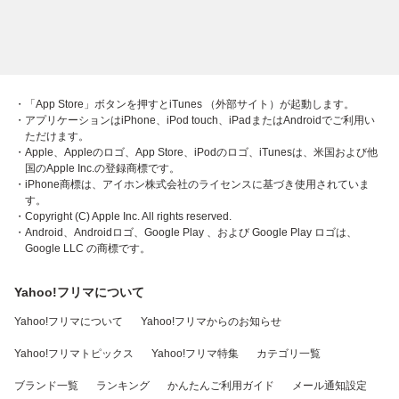
・「App Store」ボタンを押すとiTunes （外部サイト）が起動します。
・アプリケーションはiPhone、iPod touch、iPadまたはAndroidでご利用い
ただけます。
・Apple、Appleのロゴ、App Store、iPodのロゴ、iTunesは、米国および他
国のApple Inc.の登録商標です。
・iPhone商標は、アイホン株式会社のライセンスに基づき使用されていま
す。
・Copyright (C) Apple Inc. All rights reserved.
・Android、Androidロゴ、Google Play 、および Google Play ロゴは、
Google LLC の商標です。
Yahoo!フリマについて
Yahoo!フリマについて
Yahoo!フリマからのお知らせ
Yahoo!フリマトピックス
Yahoo!フリマ特集
カテゴリ一覧
ブランド一覧
ランキング
かんたんご利用ガイド
メール通知設定