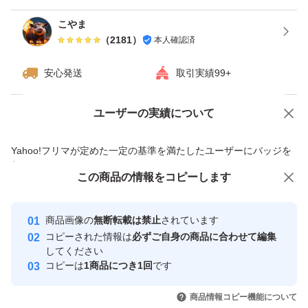
こやま
（
2181
）
本人確認済
安心発送
取引実績99+
ユーザーの実績について
価格の相談
商品への質問
商品への質問からの値下げ交渉、不適切なカテゴリ変更依頼は禁止です
Yahoo!フリマが定めた一定の基準を満たしたユーザーにバッジを
付与しています
この商品をみている人にオススメ
この商品の情報をコピーします
安心取引出品者
最大10%対象
最大10%対象
最大10%対象
Yahoo!フリマの基準をクリアした安
安心取引出品者
商品画像の
無断転載は禁止
されています
心・安全なユーザーです
コピーされた情報は
必ずご自身の商品に合わせて編集
取引実績
してください
コピーは
1商品につき1回
です
このユーザーはYahoo!フリマの取
取引実績◯+
いいね！
いいね！
1,200
円
1,000
円
1,000
円
引を完了させた実績があります
商品情報コピー機能について
最大10%対象
最大10%対象