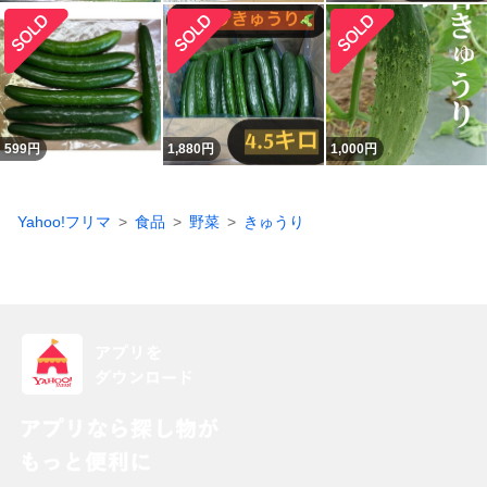
599
円
1,880
円
1,000
円
Yahoo!フリマ
食品
野菜
きゅうり