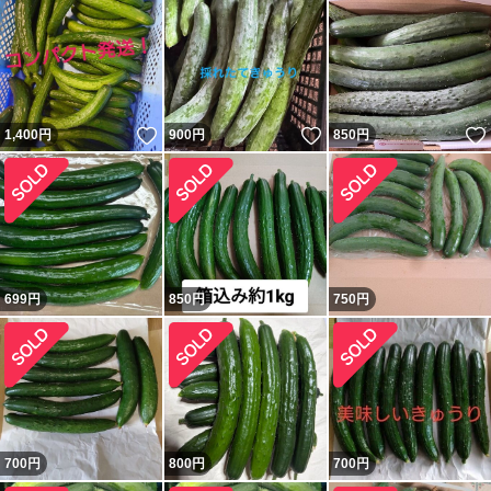
いいね！
いいね！
1,400
円
900
円
850
円
699
円
850
円
750
円
700
円
800
円
700
円