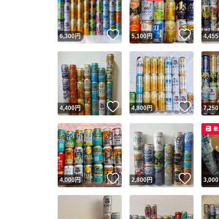
他フ
いいね！
いいね
6,300
円
5,100
円
4,455
スピード
※このバッ
スピ
いいね！
いいね
4,400
円
4,800
円
7,250
スピ
最
安心
いいね！
いいね
4,000
円
2,800
円
3,000