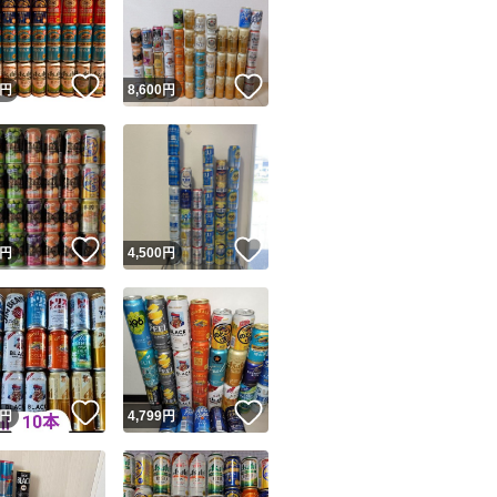
！
いいね！
いいね！
円
8,600
円
ユーザーの実績について
！
いいね！
いいね！
円
4,500
円
o!フリマが定めた一定の基準を満たしたユーザーにバッジを付与しています
出品者
この商品の情報をコピーします
取引出品者
Yahoo!フリマの基準をクリアした安心・安全なユーザーです
！
いいね！
いいね！
商品画像の
無断転載は禁止
されています
円
4,799
円
コピーされた情報は
必ずご自身の商品に合わせて編集
してください
コピーは
1商品につき1回
です
実績◯+
このユーザーはYahoo!フリマの取引を完了させた実績があり