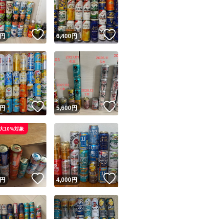
商品情報コピー機
リマ実績◯+
このユーザーは他フリマサービスでの取引実績があります
！
いいね！
いいね！
円
6,400
円
出品ページへ
&安心発送
キャンセル
ジは実績に基づく表示であり、発送を保証しているものではありません
このユーザーは高頻度で24時間以内＆設定した発送日数内に
ード＆安心発送
ます
！
いいね！
いいね！
円
5,600
円
ード発送
このユーザーは高頻度で24時間以内に発送しています
大10%対象
発送
このユーザーは設定した発送日数内に発送しています
！
いいね！
いいね！
円
4,000
円