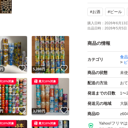
ご理解いただける
#
お酒
#
ビール
購入日時：
2026年6月13日 
出品日時：
2026年5月5日 
商品の情報
食品
カテゴリ
ビ
！
いいね！
いいね！
円
5,398
円
商品の状態
未使
大10%対象
最大10%対象
配送の方法
おて
発送までの日数
1〜
発送元の地域
大阪
！
いいね！
いいね！
円
3,780
円
商品ID
z60
Yahoo!フリ
大10%対象
最大10%対象