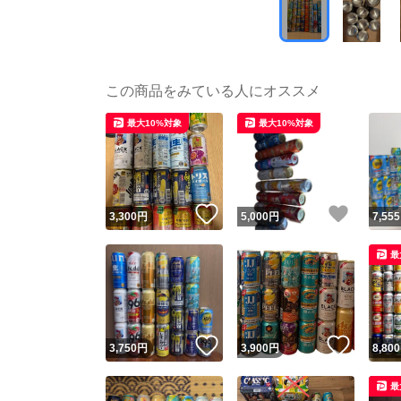
この商品をみている人にオススメ
最大10%対象
最大10%対象
いいね！
いいね
3,300
円
5,000
円
7,555
最
いいね！
いいね
3,750
円
3,900
円
8,800
最