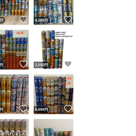
！
いいね！
いいね！
円
4,580
円
！
いいね！
いいね！
円
3,500
円
！
いいね！
いいね！
円
8,499
円