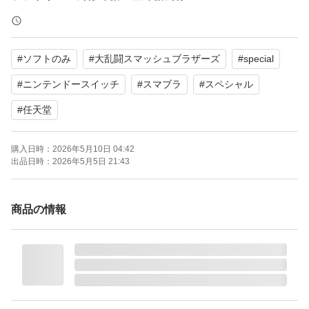
パッケージ種類：通常版
オンライン：オンライン対応
#
ソフトのみ
#
大乱闘スマッシュブラザーズ
#
special
プレイモード：TVモード対応 テーブルモード対応 携帯モ
ード対応
#
ニンテンドースイッチ
#
スマブラ
#
スペシャル
amiibo対応：amiibo対応
#
任天堂
携帯モードプレイ人数：1.0 人
購入日時：
2026年5月10日 04:42
出品日時：
2026年5月5日 21:43
商品の情報