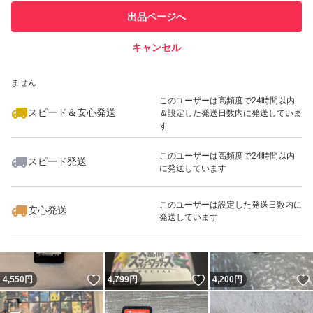
このユーザーは他フリマサービス
他フリマ実績◯+
出品ページへ
での取引実績があります
キャンセル
スピード&安心発送
いいね！
いいね！
4,300
※このバッジは実績に基づく表示であり、発送を保証しているものではあり
円
4,290
円
4,360
円
ません
最大10%対象
このユーザーは高頻度で24時間以内
スピード＆安心発送
＆設定した発送日数内に発送していま
す
このユーザーは高頻度で24時間以内
スピード発送
に発送しています
いいね！
いいね！
4,300
円
4,600
円
4,380
円
最大10%対象
このユーザーは設定した発送日数内に
安心発送
発送しています
いいね！
いいね！
4,550
円
4,799
円
4,200
円