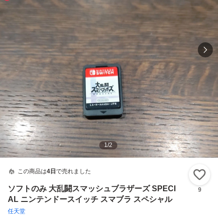
1
/
2
この商品は
4日
で売れました
い
ソフトのみ 大乱闘スマッシュブラザーズ SPECI
9
AL ニンテンドースイッチ スマブラ スペシャル
任天堂