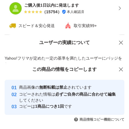
ご購入後1日以内に発送します
（
15754
）
本人確認済
スピード＆安心発送
取引実績99+
ユーザーの実績について
価格の相談
商品への質問
商品への質問からの値下げ交渉、不適切なカテゴリ変更依頼は禁止です
Yahoo!フリマが定めた一定の基準を満たしたユーザーにバッジを
付与しています
この商品をみている人にオススメ
この商品の情報をコピーします
安心取引出品者
最大10%対象
最大10%対象
最大10%対象
Yahoo!フリマの基準をクリアした安
安心取引出品者
商品画像の
無断転載は禁止
されています
心・安全なユーザーです
コピーされた情報は
必ずご自身の商品に合わせて編集
取引実績
してください
コピーは
1商品につき1回
です
このユーザーはYahoo!フリマの取
取引実績◯+
いいね！
いいね！
4,349
円
4,550
円
4,180
円
引を完了させた実績があります
商品情報コピー機能について
最大10%対象