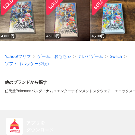
4,800
円
4,900
円
4,700
円
Yahoo!フリマ
ゲーム、おもちゃ
テレビゲーム
Switch
ソフト（パッケージ版）
他のブランドから探す
任天堂
Pokemon
バンダイナムコエンターテインメント
スクウェア・エニックス