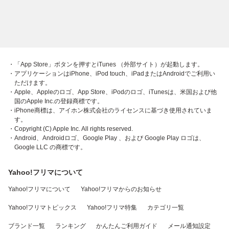
・「App Store」ボタンを押すとiTunes （外部サイト）が起動します。
・アプリケーションはiPhone、iPod touch、iPadまたはAndroidでご利用い
ただけます。
・Apple、Appleのロゴ、App Store、iPodのロゴ、iTunesは、米国および他
国のApple Inc.の登録商標です。
・iPhone商標は、アイホン株式会社のライセンスに基づき使用されていま
す。
・Copyright (C) Apple Inc. All rights reserved.
・Android、Androidロゴ、Google Play 、および Google Play ロゴは、
Google LLC の商標です。
Yahoo!フリマについて
Yahoo!フリマについて
Yahoo!フリマからのお知らせ
Yahoo!フリマトピックス
Yahoo!フリマ特集
カテゴリ一覧
ブランド一覧
ランキング
かんたんご利用ガイド
メール通知設定