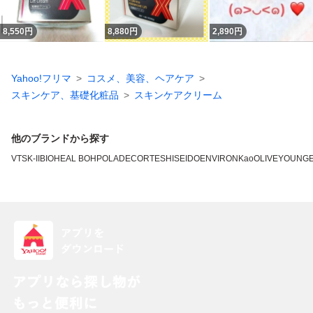
8,550
円
8,880
円
2,890
円
Yahoo!フリマ
コスメ、美容、ヘアケア
スキンケア、基礎化粧品
スキンケアクリーム
他のブランドから探す
VT
SK-II
BIOHEAL BOH
POLA
DECORTE
SHISEIDO
ENVIRON
Kao
OLIVEYOUNG