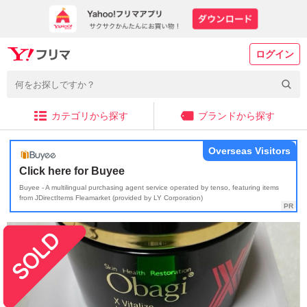
ログイン
カテゴリから探す
ブランドから探す
Overseas Visitors
Click here for Buyee
Buyee - A multilingual purchasing agent service operated by tenso, featuring items
from JDirectItems Fleamarket (provided by LY Corporation)