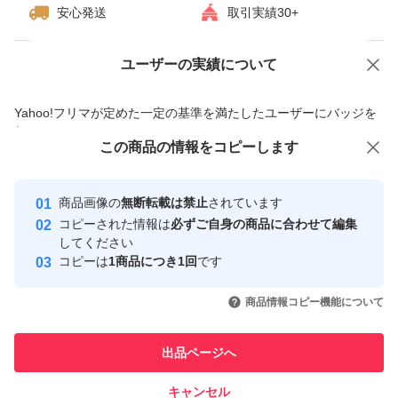
安心発送
取引実績30+
ユーザーの実績について
価格の相談
商品への質問
商品への質問からの値下げ交渉、不適切なカテゴリ変更依頼は禁止です
Yahoo!フリマが定めた一定の基準を満たしたユーザーにバッジを
付与しています
この商品をみている人にオススメ
この商品の情報をコピーします
安心取引出品者
最大10%対象
Yahoo!フリマの基準をクリアした安
安心取引出品者
商品画像の
無断転載は禁止
されています
心・安全なユーザーです
コピーされた情報は
必ずご自身の商品に合わせて編集
取引実績
してください
コピーは
1商品につき1回
です
このユーザーはYahoo!フリマの取
取引実績◯+
いいね！
いいね！
8,500
円
8,700
円
8,700
円
引を完了させた実績があります
商品情報コピー機能について
このユーザーは他フリマサービス
他フリマ実績◯+
出品ページへ
での取引実績があります
キャンセル
スピード&安心発送