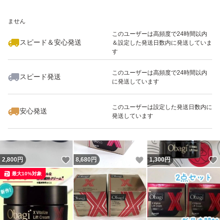
いいね！
いいね！
6,000
※このバッジは実績に基づく表示であり、発送を保証しているものではあり
円
7,499
円
6,900
円
ません
このユーザーは高頻度で24時間以内
スピード＆安心発送
＆設定した発送日数内に発送していま
す
このユーザーは高頻度で24時間以内
スピード発送
に発送しています
いいね！
いいね！
8,990
円
16,500
円
8,700
円
最大10%対象
最大10%対象
このユーザーは設定した発送日数内に
安心発送
発送しています
いいね！
いいね！
2,800
円
8,680
円
1,300
円
最大10%対象