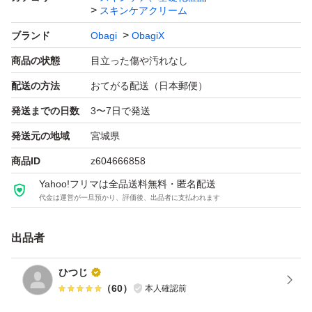
スキンケアクリーム
ブランド
Obagi
ObagiX
商品の状態
目立った傷や汚れなし
配送の方法
おてがる配送（日本郵便）
発送までの日数
3〜7日で発送
発送元の地域
宮城県
商品ID
z604666858
Yahoo!フリマは全品送料無料・匿名配送
代金は運営が一旦預かり、評価後、出品者に支払われます
出品者
ひつじ
（
60
）
本人確認前