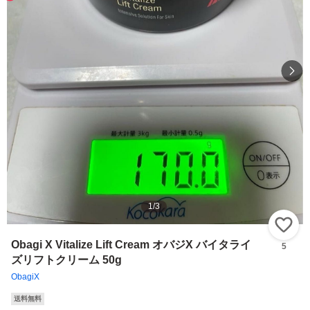
1
/
3
い
Obagi X Vitalize Lift Cream オバジX バイタライ
5
ズリフトクリーム 50g
ObagiX
送料無料