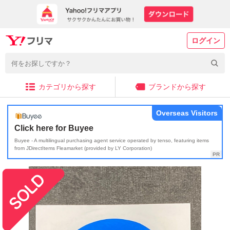
ログイン
カテゴリから探す
ブランドから探す
Overseas Visitors
Click here for Buyee
Buyee - A multilingual purchasing agent service operated by tenso, featuring items
from JDirectItems Fleamarket (provided by LY Corporation)