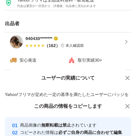
Yahoo!フリマは全品送料無料・匿名配送
代金は運営が一旦預かり、評価後、出品者に支払われます
出品者
940430********
（
162
）
本人確認前
安心発送
取引実績30+
ユーザーの実績について
価格の相談
商品への質問
商品への質問からの値下げ交渉、不適切なカテゴリ変更依頼は禁止です
Yahoo!フリマが定めた一定の基準を満たしたユーザーにバッジを
付与しています
この商品をみている人にオススメ
この商品の情報をコピーします
安心取引出品者
最大10%対象
Yahoo!フリマの基準をクリアした安
安心取引出品者
商品画像の
無断転載は禁止
されています
心・安全なユーザーです
コピーされた情報は
必ずご自身の商品に合わせて編集