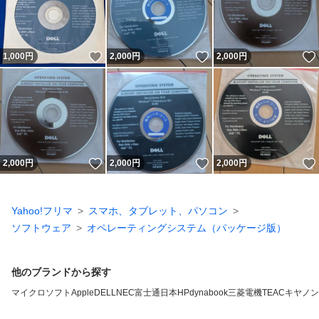
いいね！
いいね！
1,000
円
2,000
円
2,000
円
いいね！
いいね！
2,000
円
2,000
円
2,000
円
Yahoo!フリマ
スマホ、タブレット、パソコン
ソフトウェア
オペレーティングシステム（パッケージ版）
他のブランドから探す
マイクロソフト
Apple
DELL
NEC
富士通
日本HP
dynabook
三菱電機
TEAC
キヤノン