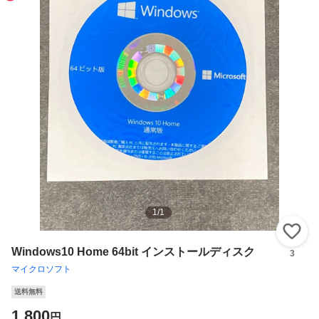
1
/
1
い
Windows10 Home 64bit インストールディスク
3
マイクロソフト
送料無料
1,800
円