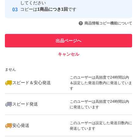
取引実績
してください
コピーは
1商品につき1回
です
このユーザーはYahoo!フリマの取
取引実績◯+
いいね！
いいね！
920
円
2,750
円
1,500
円
引を完了させた実績があります
商品情報コピー機能について
このユーザーは他フリマサービス
他フリマ実績◯+
出品ページへ
での取引実績があります
キャンセル
スピード&安心発送
いいね！
いいね！
3,800
※このバッジは実績に基づく表示であり、発送を保証しているものではあり
円
3,900
円
880
円
ません
このユーザーは高頻度で24時間以内
スピード＆安心発送
＆設定した発送日数内に発送していま
す
このユーザーは高頻度で24時間以内
スピード発送
に発送しています
いいね！
いいね！
880
円
780
円
1,100
円
最大10%対象
このユーザーは設定した発送日数内に
安心発送
発送しています