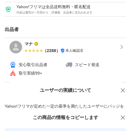
Yahoo!フリマは全品送料無料・匿名配送
代金は運営が一旦預かり、評価後、出品者に支払われます
出品者
マナ
（
2288
）
本人確認済
安心取引出品者
スピード発送
取引実績99+
ユーザーの実績について
価格の相談
商品への質問
商品への質問からの値下げ交渉、不適切なカテゴリ変更依頼は禁止です
Yahoo!フリマが定めた一定の基準を満たしたユーザーにバッジを
付与しています
この商品をみている人にオススメ
この商品の情報をコピーします
安心取引出品者
最大10%対象
最大10%対象
最大10%対象