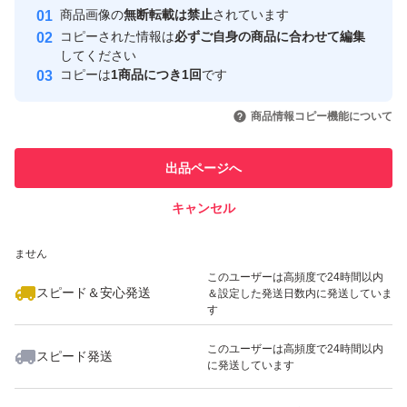
Yahoo!フリマの基準をクリアした安
安心取引出品者
商品画像の
無断転載は禁止
されています
心・安全なユーザーです
コピーされた情報は
必ずご自身の商品に合わせて編集
取引実績
してください
コピーは
1商品につき1回
です
このユーザーはYahoo!フリマの取
取引実績◯+
いいね！
いいね！
5,000
円
5,000
円
5,000
円
引を完了させた実績があります
商品情報コピー機能について
最大10%対象
最大10%対象
最大10%対象
このユーザーは他フリマサービス
他フリマ実績◯+
出品ページへ
での取引実績があります
キャンセル
スピード&安心発送
いいね！
いいね！
5,000
※このバッジは実績に基づく表示であり、発送を保証しているものではあり
円
5,000
円
5,500
円
ません
このユーザーは高頻度で24時間以内
スピード＆安心発送
＆設定した発送日数内に発送していま
す
このユーザーは高頻度で24時間以内
スピード発送
に発送しています
いいね！
いいね！
2,780
円
1,773
円
4,800
円