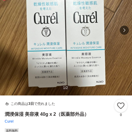
1
/
2
この商品は
3日
で売れました
い
潤浸保湿 美容液 40g x 2（医薬部外品）
0
Curel
送料無料