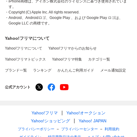
・iPhone商標は、アイホン株式会社のライセンスに基づき使用されていま
す。
・Copyright (C) Apple Inc. All rights reserved.
・Android、Androidロゴ、Google Play 、および Google Play ロゴは、
Google LLC の商標です。
Yahoo!フリマについて
Yahoo!フリマについて
Yahoo!フリマからのお知らせ
Yahoo!フリマトピックス
Yahoo!フリマ特集
カテゴリ一覧
ブランド一覧
ランキング
かんたんご利用ガイド
メール通知設定
公式アカウント
Yahoo!フリマ
Yahoo!オークション
Yahoo!ショッピング
Yahoo! JAPAN
プライバシーポリシー
プライバシーセンター
利用規約