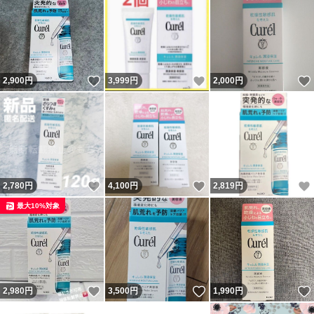
いいね！
いいね！
2,900
円
3,999
円
2,000
円
いいね！
いいね！
2,780
円
4,100
円
2,819
円
最大10%対象
いいね！
いいね！
2,980
円
3,500
円
1,990
円