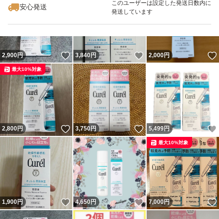
このユーザーは設定した発送日数内に
安心発送
発送しています
いいね！
いいね！
2,900
円
3,840
円
2,000
円
最大10%対象
いいね！
いいね！
2,800
円
3,750
円
5,499
円
最大10%対象
いいね！
いいね！
1,900
円
4,650
円
7,000
円