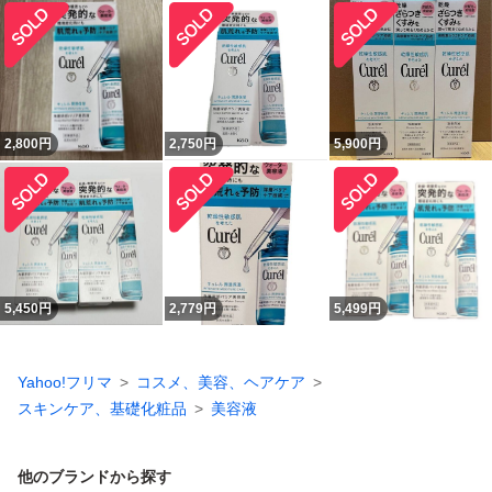
2,800
円
2,750
円
5,900
円
5,450
円
2,779
円
5,499
円
Yahoo!フリマ
コスメ、美容、ヘアケア
スキンケア、基礎化粧品
美容液
他のブランドから探す