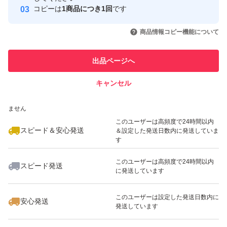
コピーは
1商品につき1回
です
このユーザーはYahoo!フリマの取
取引実績◯+
いいね！
いいね！
2,499
円
2,099
円
1,900
円
引を完了させた実績があります
商品情報コピー機能について
このユーザーは他フリマサービス
他フリマ実績◯+
出品ページへ
での取引実績があります
キャンセル
スピード&安心発送
いいね！
いいね！
1,999
※このバッジは実績に基づく表示であり、発送を保証しているものではあり
円
1,990
円
2,099
円
ません
このユーザーは高頻度で24時間以内
スピード＆安心発送
＆設定した発送日数内に発送していま
す
このユーザーは高頻度で24時間以内
スピード発送
に発送しています
いいね！
いいね！
2,300
円
800
円
1,900
円
最大10%対象
このユーザーは設定した発送日数内に
安心発送
発送しています