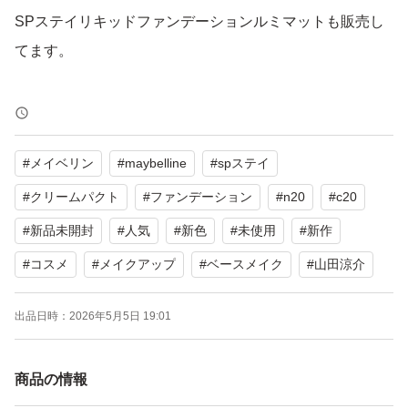
SPステイリキッドファンデーションルミマットも販売し
てます。
別ページの商品とのまとめ買いのみ値下げ可能
単品で値下げ交渉してくる方はブロック
#
メイベリン
#
maybelline
#
spステイ
再出品等、相談があれば質問からご相談下さい。
#
クリームパクト
#
ファンデーション
#
n20
#
c20
取引メッセージは基本発送後に送ります。
#
新品未開封
#
人気
#
新色
#
未使用
#
新作
簡易包装になります。
#
コスメ
#
メイクアップ
#
ベースメイク
#
山田涼介
配送中の商品の割れなどは当方責任を負いかねます。
遅くても届いた翌日には受け取り評価ができる方のみ購入
出品日時：
2026年5月5日 19:01
お願い致します。
上記の事を守れない方はブロック、今後の取引はご遠慮頂
商品の情報
きます。