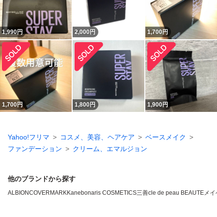
1,990
円
2,000
円
1,700
円
1,700
円
1,800
円
1,900
円
Yahoo!フリマ
コスメ、美容、ヘアケア
ベースメイク
ファンデーション
クリーム、エマルジョン
他のブランドから探す
ALBION
COVERMARK
Kanebo
naris COSMETICS
三善
cle de peau BEAUTE
メイ