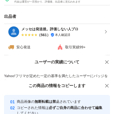
代金は運営が一旦預かり、評価後、出品者に支払われます
出品者
メッセは発送後。評価しない人ブロ
（
561
）
本人確認済
安心発送
取引実績99+
ユーザーの実績について
価格の相談
商品への質問
商品への質問からの値下げ交渉、不適切なカテゴリ変更依頼は禁止です
Yahoo!フリマが定めた一定の基準を満たしたユーザーにバッジを
付与しています
この商品をみている人にオススメ
この商品の情報をコピーします
安心取引出品者
最大10%対象
最大10%対象
Yahoo!フリマの基準をクリアした安
安心取引出品者
商品画像の
無断転載は禁止
されています
心・安全なユーザーです
コピーされた情報は
必ずご自身の商品に合わせて編集
取引実績
してください