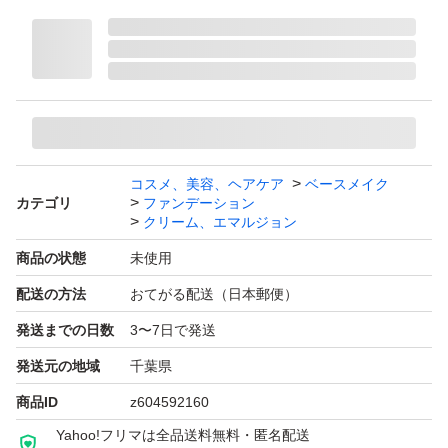
その他一般常識がないと判断した方も同様です。
不要なものは転売して頂いて大丈夫ですのでまとめ売りの
ものは基本バラ売りは不可
他に沢山化粧品やバッグ、財布を出品しております。
コスメ、美容、ヘアケア
ベースメイク
カテゴリ
ファンデーション
よかったらご覧下さい。
クリーム、エマルジョン
商品の状態
未使用
配送の方法
おてがる配送（日本郵便）
発送までの日数
3〜7日で発送
発送元の地域
千葉県
商品ID
z604592160
Yahoo!フリマは全品送料無料・匿名配送