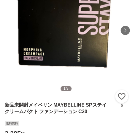
1
/
3
い
新品未開封メイベリン MAYBELLINE SPステイ
0
クリームパクト ファンデーション C20
送料無料