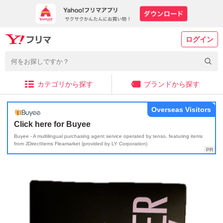
ログイン
カテゴリから探す
ブランドから探す
Overseas Visitors
Click here for Buyee
Buyee - A multilingual purchasing agent service operated by tenso, featuring items
from JDirectItems Fleamarket (provided by LY Corporation)