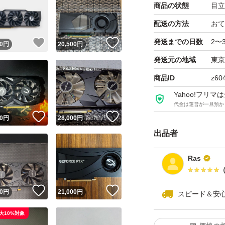
商品の状態
目立
配送の方法
おて
発送までの日数
2〜
！
いいね！
いいね！
0
円
20,500
円
発送元の地域
東京
商品ID
z60
Yahoo!フリ
代金は運営が一旦預か
！
いいね！
いいね！
0
円
28,000
円
出品者
Ras
！
いいね！
いいね！
0
円
21,000
円
スピード＆安
大10%対象