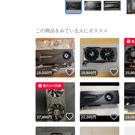
この商品をみている人にオススメ
最
いいね！
いいね
18,000
円
19,800
円
25,80
最大10%対象
いいね！
いいね
27,900
円
22,200
円
16,00