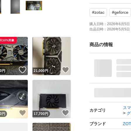
箱、付属品もあり
#
zotac
#
geforce
よろしくお願いい
購入日時：
2026年6月5日 
出品日時：
2026年5月5日 
大10%対象
商品の情報
！
いいね！
いいね！
0
円
21,000
円
スマ
カテゴリ
！
いいね！
いいね！
グ
0
円
17,700
円
ブランド
ZO