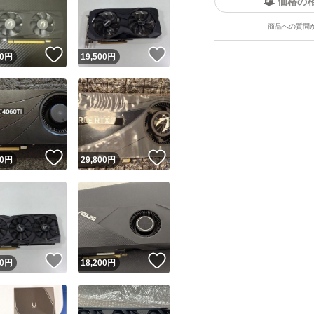
価格の
商品への質問
！
いいね！
いいね！
0
円
19,500
円
ユーザーの実績について
！
いいね！
いいね！
0
円
29,800
円
o!フリマが定めた一定の基準を満たしたユーザーにバッジを付与しています
出品者
この商品の情報をコピーします
取引出品者
Yahoo!フリマの基準をクリアした安心・安全なユーザーです
！
いいね！
いいね！
商品画像の
無断転載は禁止
されています
0
円
18,200
円
コピーされた情報は
必ずご自身の商品に合わせて編集
してください
コピーは
1商品につき1回
です
実績◯+
このユーザーはYahoo!フリマの取引を完了させた実績があり