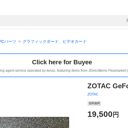
PCパーツ
グラフィックボード、ビデオカード
Click here for Buyee
ing agent service operated by tenso, featuring items from JDirectItems Fleamarket 
ZOTAC GeFo
ZOTAC
送料無料
19,500
円