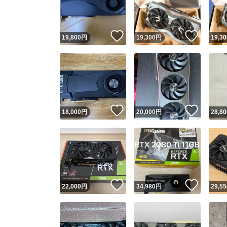
他フ
いいね！
いいね
19,800
円
19,300
円
19,30
スピード
※このバッ
スピ
いいね！
いいね
18,000
円
20,000
円
28,80
スピ
安心
いいね！
いいね
22,000
円
34,980
円
29,55