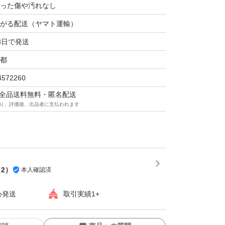
った傷や汚れなし
がる配送（ヤマト運輸）
3日で発送
都
4572260
マは全品送料無料・匿名配送
り、評価後、出品者に支払われます
（
2
）
本人確認済
心発送
取引実績1+