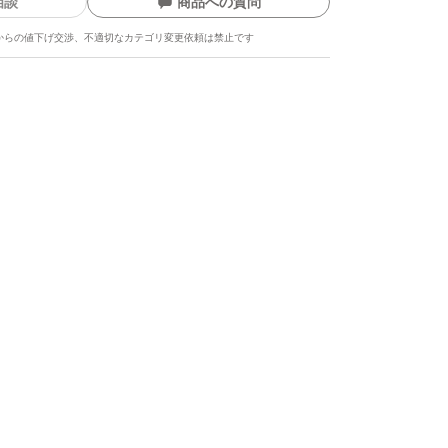
相談
商品への質問
からの値下げ交渉、不適切なカテゴリ変更依頼は禁止です
ます