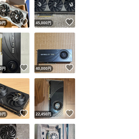
商品情報コピー機
リマ実績◯+
このユーザーは他フリマサービスでの取引実績があります
！
いいね！
いいね！
0
円
45,000
円
出品ページへ
&安心発送
キャンセル
ジは実績に基づく表示であり、発送を保証しているものではありません
このユーザーは高頻度で24時間以内＆設定した発送日数内に
ード＆安心発送
ます
！
いいね！
いいね！
0
円
40,000
円
ード発送
このユーザーは高頻度で24時間以内に発送しています
発送
このユーザーは設定した発送日数内に発送しています
！
いいね！
いいね！
0
円
22,450
円