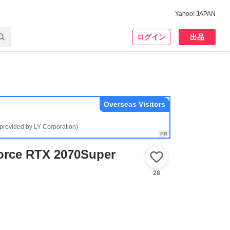
Yahoo! JAPAN
ログイン
出品
Overseas Visitors
(provided by LY Corporation)
rce RTX 2070Super
いいね！
28