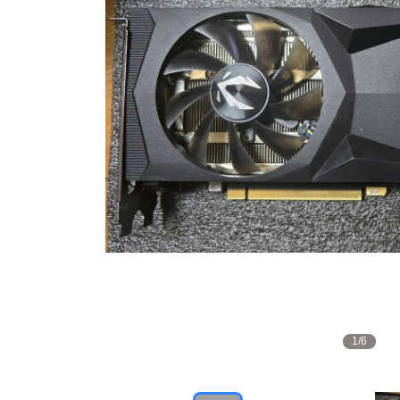
1
/
6