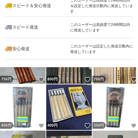
このユーザーは高頻度で24時間以内
スピード＆安心発送
＆設定した発送日数内に発送していま
す
このユーザーは高頻度で24時間以内
スピード発送
に発送しています
いいね！
いいね！
575
円
550
円
498
円
このユーザーは設定した発送日数内に
安心発送
発送しています
いいね！
いいね！
750
円
800
円
700
円
いいね！
いいね！
450
円
400
円
350
円