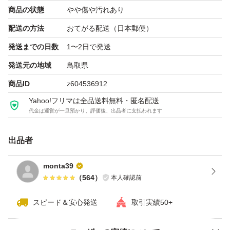
商品の状態
やや傷や汚れあり
配送の方法
おてがる配送（日本郵便）
発送までの日数
1〜2日で発送
発送元の地域
鳥取県
商品ID
z604536912
Yahoo!フリマは全品送料無料・匿名配送
代金は運営が一旦預かり、評価後、出品者に支払われます
出品者
monta39
（
564
）
本人確認前
スピード＆安心発送
取引実績50+