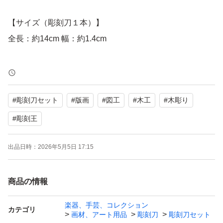
【サイズ（彫刻刀１本）】
全長：約14cm 幅：約1.4cm
【注意事項】
used品につき、スレ・傷等ございます。
#
彫刻刀セット
#
版画
#
図工
#
木工
#
木彫り
その点ご了承の上、ご検討をお願いいたします。
#
彫刻王
出品日時：
2026年5月5日 17:15
商品の情報
楽器、手芸、コレクション
カテゴリ
画材、アート用品
彫刻刀
彫刻刀セット