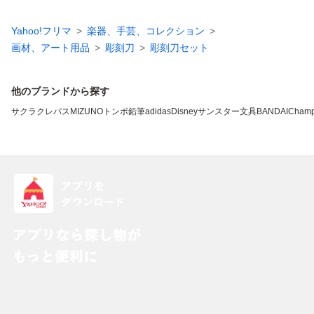
Yahoo!フリマ
楽器、手芸、コレクション
画材、アート用品
彫刻刀
彫刻刀セット
他のブランドから探す
サクラクレパス
MIZUNO
トンボ鉛筆
adidas
Disney
サンスター文具
BANDAI
Champ