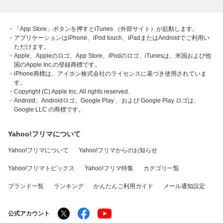
・「App Store」ボタンを押すとiTunes （外部サイト）が起動します。
・アプリケーションはiPhone、iPod touch、iPadまたはAndroidでご利用い
ただけます。
・Apple、Appleのロゴ、App Store、iPodのロゴ、iTunesは、米国および他
国のApple Inc.の登録商標です。
・iPhone商標は、アイホン株式会社のライセンスに基づき使用されていま
す。
・Copyright (C) Apple Inc. All rights reserved.
・Android、Androidロゴ、Google Play 、および Google Play ロゴは、
Google LLC の商標です。
Yahoo!フリマについて
Yahoo!フリマについて
Yahoo!フリマからのお知らせ
Yahoo!フリマトピックス
Yahoo!フリマ特集
カテゴリ一覧
ブランド一覧
ランキング
かんたんご利用ガイド
メール通知設定
公式アカウント