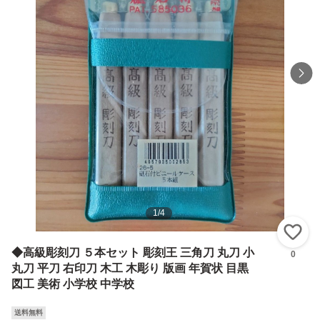
1
/
4
い
◆高級彫刻刀 ５本セット 彫刻王 三角刀 丸刀 小
0
丸刀 平刀 右印刀 木工 木彫り 版画 年賀状 目黒
図工 美術 小学校 中学校
送料無料