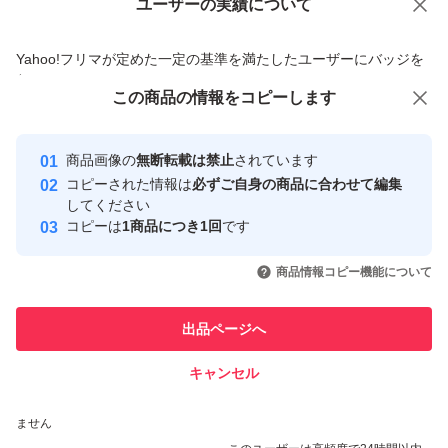
ユーザーの実績について
価格の相談
商品への質問
商品への質問からの値下げ交渉、不適切なカテゴリ変更依頼は禁止です
Yahoo!フリマが定めた一定の基準を満たしたユーザーにバッジを
付与しています
この商品をみている人にオススメ
この商品の情報をコピーします
安心取引出品者
Yahoo!フリマの基準をクリアした安
安心取引出品者
商品画像の
無断転載は禁止
されています
心・安全なユーザーです
コピーされた情報は
必ずご自身の商品に合わせて編集
取引実績
してください
コピーは
1商品につき1回
です
このユーザーはYahoo!フリマの取
取引実績◯+
いいね！
いいね！
1,000
円
450
円
650
円
引を完了させた実績があります
商品情報コピー機能について
このユーザーは他フリマサービス
他フリマ実績◯+
出品ページへ
での取引実績があります
キャンセル
スピード&安心発送
いいね！
いいね！
800
※このバッジは実績に基づく表示であり、発送を保証しているものではあり
円
650
円
470
円
ません