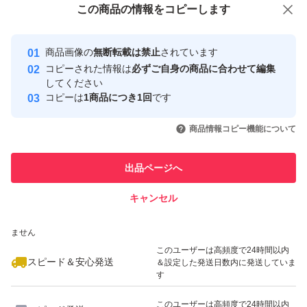
この商品をみている人にオススメ
この商品の情報をコピーします
安心取引出品者
最大10%対象
最大10%対象
Yahoo!フリマの基準をクリアした安
安心取引出品者
商品画像の
無断転載は禁止
されています
心・安全なユーザーです
コピーされた情報は
必ずご自身の商品に合わせて編集
取引実績
してください
コピーは
1商品につき1回
です
このユーザーはYahoo!フリマの取
取引実績◯+
いいね！
いいね！
12,000
円
10,500
円
16,000
円
引を完了させた実績があります
商品情報コピー機能について
このユーザーは他フリマサービス
他フリマ実績◯+
出品ページへ
での取引実績があります
キャンセル
スピード&安心発送
いいね！
いいね！
11,500
※このバッジは実績に基づく表示であり、発送を保証しているものではあり
円
9,980
円
20,900
円
ません
最大10%対象
このユーザーは高頻度で24時間以内
スピード＆安心発送
＆設定した発送日数内に発送していま
す
このユーザーは高頻度で24時間以内