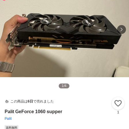
1
/
4
この商品は
6日
で売れました
い
Palit GeForce 1060 supper
1
Palit
送料無料