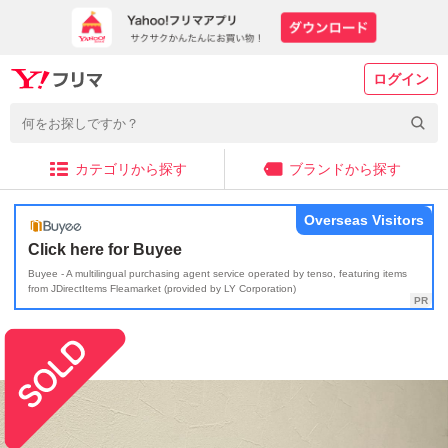
ログイン
カテゴリから探す
ブランドから探す
Overseas Visitors
Click here for Buyee
Buyee - A multilingual purchasing agent service operated by tenso, featuring items
from JDirectItems Fleamarket (provided by LY Corporation)