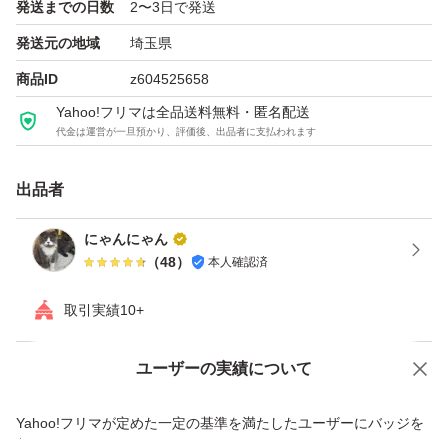
発送までの日数
2〜3日で発送
発送元の地域
埼玉県
商品ID
z604525658
Yahoo!フリマは全品送料無料・匿名配送
代金は運営が一旦預かり、評価後、出品者に支払われます
出品者
にゃんにゃん
（
48
）
本人確認済
取引実績10+
ユーザーの実績について
価格の相談
商品への質問
商品への質問からの値下げ交渉、不適切なカテゴリ変更依頼は禁止です
Yahoo!フリマが定めた一定の基準を満たしたユーザーにバッジを
付与しています