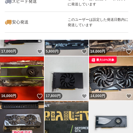
スピード発送
に発送しています
いいね！
いいね！
10,500
円
9,999
円
5,450
円
このユーザーは設定した発送日数内に
安心発送
発送しています
いいね！
いいね！
17,000
円
5,800
円
18,000
円
最大10%対象
いいね！
いいね！
16,000
円
17,800
円
14,000
円