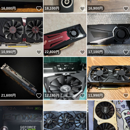
いいね！
いいね！
16,000
円
18,100
円
16,900
円
いいね！
いいね！
10,990
円
22,800
円
17,100
円
いいね！
いいね！
21,600
円
12,180
円
11,998
円