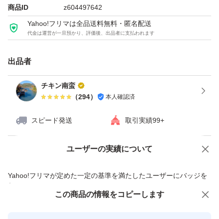
商品ID
z604497642
Yahoo!フリマは全品送料無料・匿名配送
代金は運営が一旦預かり、評価後、出品者に支払われます
出品者
チキン南蛮
（
294
）
本人確認済
スピード発送
取引実績99+
ユーザーの実績について
価格の相談
商品への質問
商品への質問からの値下げ交渉、不適切なカテゴリ変更依頼は禁止です
Yahoo!フリマが定めた一定の基準を満たしたユーザーにバッジを
付与しています
この商品をみている人にオススメ
この商品の情報をコピーします
安心取引出品者
最大10%対象
Yahoo!フリマの基準をクリアした安