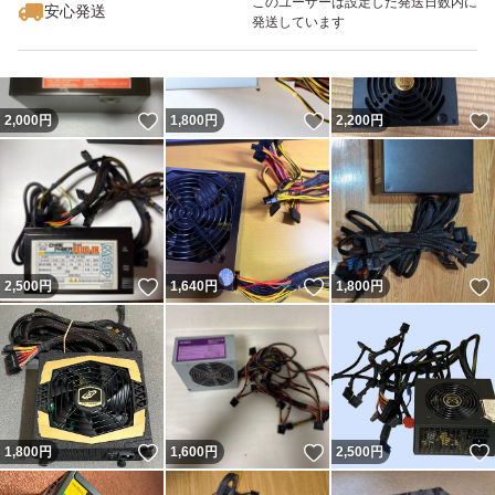
このユーザーは設定した発送日数内に
安心発送
発送しています
いいね！
いいね！
2,000
円
1,800
円
2,200
円
いいね！
いいね！
2,500
円
1,640
円
1,800
円
いいね！
いいね！
1,800
円
1,600
円
2,500
円