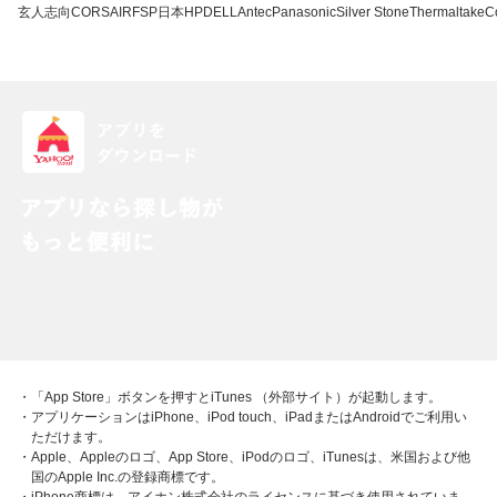
玄人志向
CORSAIR
FSP
日本HP
DELL
Antec
Panasonic
Silver Stone
Thermaltake
C
・「App Store」ボタンを押すとiTunes （外部サイト）が起動します。
・アプリケーションはiPhone、iPod touch、iPadまたはAndroidでご利用い
ただけます。
・Apple、Appleのロゴ、App Store、iPodのロゴ、iTunesは、米国および他
国のApple Inc.の登録商標です。