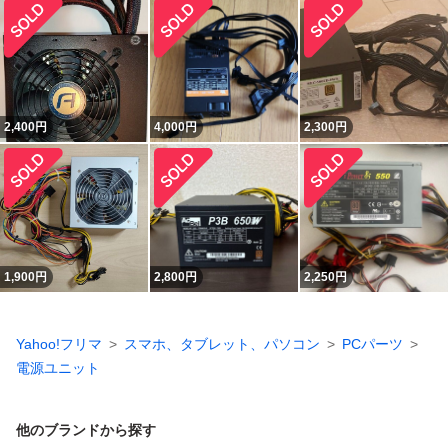
2,400
円
4,000
円
2,300
円
1,900
円
2,800
円
2,250
円
Yahoo!フリマ
スマホ、タブレット、パソコン
PCパーツ
電源ユニット
他のブランドから探す