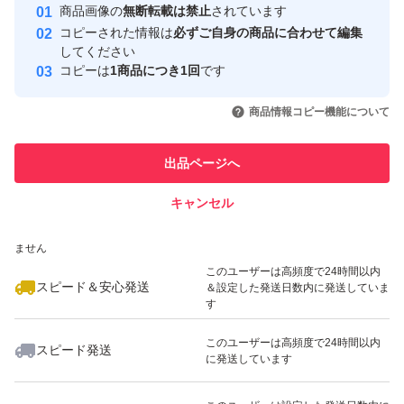
安心取引出品者
商品画像の
無断転載は禁止
されています
心・安全なユーザーです
コピーされた情報は
必ずご自身の商品に合わせて編集
取引実績
してください
コピーは
1商品につき1回
です
このユーザーはYahoo!フリマの取
取引実績◯+
いいね！
いいね！
2,200
円
1,900
円
2,500
円
引を完了させた実績があります
商品情報コピー機能について
最大10%対象
このユーザーは他フリマサービス
他フリマ実績◯+
出品ページへ
での取引実績があります
キャンセル
スピード&安心発送
いいね！
いいね！
1,999
※このバッジは実績に基づく表示であり、発送を保証しているものではあり
円
3,300
円
3,500
円
ません
このユーザーは高頻度で24時間以内
スピード＆安心発送
＆設定した発送日数内に発送していま
す
このユーザーは高頻度で24時間以内
スピード発送
に発送しています
いいね！
いいね！
3,000
円
2,600
円
2,300
円