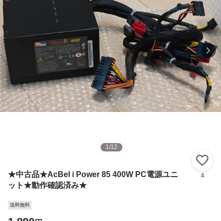
1
/
12
い
★中古品★AcBel i Power 85 400W PC電源ユニ
4
ット★動作確認済み★
送料無料