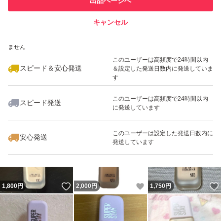
出品ページへ
での取引実績があります
キャンセル
スピード&安心発送
いいね！
いいね！
1,770
※このバッジは実績に基づく表示であり、発送を保証しているものではあり
円
1,900
円
2,000
円
ません
最大10%対象
このユーザーは高頻度で24時間以内
スピード＆安心発送
＆設定した発送日数内に発送していま
す
このユーザーは高頻度で24時間以内
スピード発送
に発送しています
いいね！
いいね！
1,780
円
1,790
円
1,700
円
このユーザーは設定した発送日数内に
安心発送
発送しています
いいね！
いいね！
1,800
円
2,000
円
1,750
円