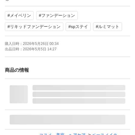
ージには「SUPER STAY」と「LUMI-MATTE FOUNDATI
#
メイベリン
#
ファンデーション
ON」の表記があります。
#
リキッドファンデーション
#
spステイ
#
ルミマット
【表記・型番】
購入日時：
2026年5月26日 00:34
C05
出品日時：
2026年5月5日 14:27
よろしくお願いいたします。
商品の情報