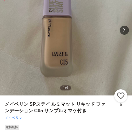
1
/
4
い
メイベリン SPステイ ルミマット リキッド ファ
0
ンデーション C05 サンプルオマケ付き
メイベリン
送料無料