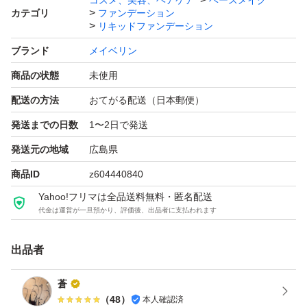
コスメ、美容、ヘアケア
ベースメイク
カテゴリ
ファンデーション
リキッドファンデーション
ブランド
メイベリン
商品の状態
未使用
配送の方法
おてがる配送（日本郵便）
発送までの日数
1〜2日で発送
発送元の地域
広島県
商品ID
z604440840
Yahoo!フリマは全品送料無料・匿名配送
代金は運営が一旦預かり、評価後、出品者に支払われます
出品者
蒼
（
48
）
本人確認済