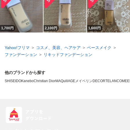
1,700
円
2,100
円
1,600
円
Yahoo!フリマ
コスメ、美容、ヘアケア
ベースメイク
ファンデーション
リキッドファンデーション
他のブランドから探す
SHISEIDO
Kanebo
Christian Dior
MAQuillAGE
メイベリン
DECORTE
LANCOME
E