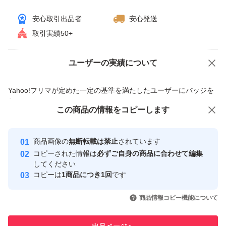
安心取引出品者
安心発送
取引実績50+
ユーザーの実績について
価格の相談
商品への質問
商品への質問からの値下げ交渉、不適切なカテゴリ変更依頼は禁止です
Yahoo!フリマが定めた一定の基準を満たしたユーザーにバッジを
付与しています
この商品をみている人にオススメ
この商品の情報をコピーします
安心取引出品者
最大10%対象
最大10%対象
Yahoo!フリマの基準をクリアした安
安心取引出品者
商品画像の
無断転載は禁止
されています
心・安全なユーザーです
コピーされた情報は
必ずご自身の商品に合わせて編集
取引実績
してください
コピーは
1商品につき1回
です
このユーザーはYahoo!フリマの取
取引実績◯+
いいね！
いいね！
1,700
円
2,090
円
2,050
円
引を完了させた実績があります
商品情報コピー機能について
最大10%対象
最大10%対象
このユーザーは他フリマサービス
他フリマ実績◯+