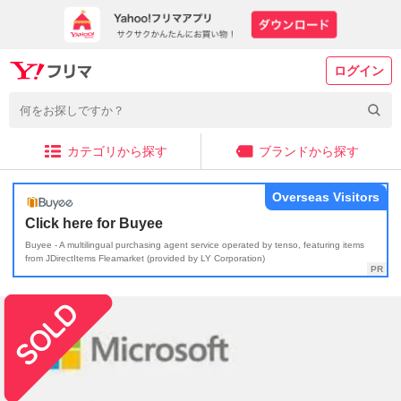
ログイン
カテゴリから探す
ブランドから探す
Overseas Visitors
Click here for Buyee
Buyee - A multilingual purchasing agent service operated by tenso, featuring items
from JDirectItems Fleamarket (provided by LY Corporation)