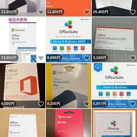
いいね！
いいね！
22,800
円
12,800
円
26,400
円
いいね！
いいね！
33,800
円
9,999
円
3,180
円
いいね！
いいね！
6,000
円
8,200
円
5,057
円