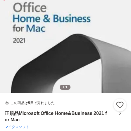
1
/
1
この商品は
5日
で売れました
い
正規品Microsoft Office Home&Business 2021 f
2
or Mac
マイクロソフト