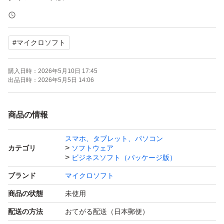
対応OS：MacOS最新の三つ以内のバージョン
グローバル版「全言語対応」
#
マイクロソフト
購入後すぐに、ご利用いただくことができます。
購入日時：
2026年5月10日 17:45
プロダクトキーとマニュアルを送ります。
出品日時：
2026年5月5日 14:06
(安く供給のため、パッケージ及びカードは付きません。
ご了承の上、ご購入下さい。)
商品の情報
スマホ、タブレット、パソコン
プロダクトキー入力ページ：
カテゴリ
ソフトウェア
https://setup.office.com
ビジネスソフト（パッケージ版）
マイクロソフトアカウントでサインイン、
ブランド
マイクロソフト
キーを入力してソフトをダウンロードできます。
商品の状態
未使用
(アカウントをお持ちでない場合、新規作成を選択)
配送の方法
おてがる配送（日本郵便）