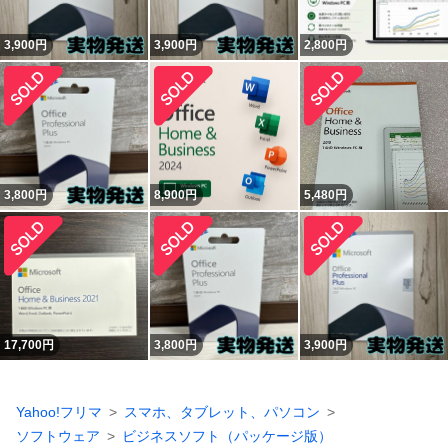
3,900
円
3,900
円
2,800
円
3,800
円
8,900
円
5,480
円
17,700
円
3,800
円
3,900
円
Yahoo!フリマ
スマホ、タブレット、パソコン
ソフトウェア
ビジネスソフト（パッケージ版）