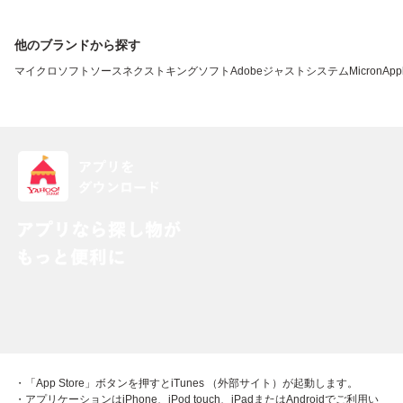
他のブランドから探す
マイクロソフト
ソースネクスト
キングソフト
Adobe
ジャストシステム
Micron
App
・「App Store」ボタンを押すとiTunes （外部サイト）が起動します。
・アプリケーションはiPhone、iPod touch、iPadまたはAndroidでご利用い