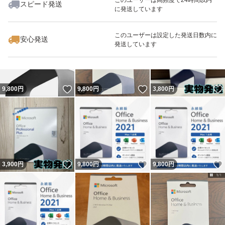
スピード発送
に発送しています
いいね！
いいね！
3,800
円
9,800
円
9,800
円
最大10%対象
このユーザーは設定した発送日数内に
安心発送
発送しています
いいね！
いいね！
9,800
円
9,800
円
3,800
円
いいね！
いいね！
3,900
円
9,800
円
9,800
円