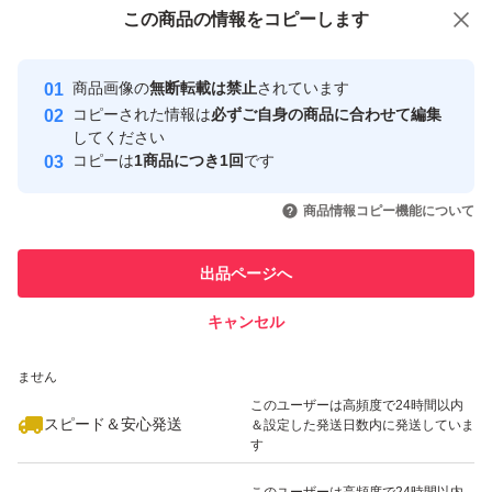
付与しています
この商品をみている人にオススメ
この商品の情報をコピーします
安心取引出品者
Yahoo!フリマの基準をクリアした安
安心取引出品者
商品画像の
無断転載は禁止
されています
心・安全なユーザーです
コピーされた情報は
必ずご自身の商品に合わせて編集
取引実績
してください
コピーは
1商品につき1回
です
このユーザーはYahoo!フリマの取
取引実績◯+
いいね！
いいね！
9,800
円
9,800
円
9,800
円
引を完了させた実績があります
商品情報コピー機能について
このユーザーは他フリマサービス
他フリマ実績◯+
出品ページへ
での取引実績があります
キャンセル
スピード&安心発送
いいね！
いいね！
9,800
※このバッジは実績に基づく表示であり、発送を保証しているものではあり
円
9,800
円
7,500
円
ません
このユーザーは高頻度で24時間以内
スピード＆安心発送
＆設定した発送日数内に発送していま
す
このユーザーは高頻度で24時間以内