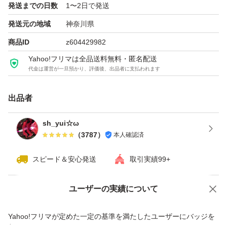
発送までの日数
1〜2日で発送
★オンラインで速やか、簡単にインストール（約30分～1
発送元の地域
神奈川県
時間）★
商品ID
z604429982
Yahoo!フリマは全品送料無料・匿名配送
含まれるソフト：
代金は運営が一旦預かり、評価後、出品者に支払われます
Word
Excel
出品者
PowerPoint
sh_yui☆ω
OneNote
（
3787
）
本人確認済
Outlook
スピード＆安心発送
取引実績99+
注：商品到着後、三日以内にアカウント関連付け実行出来
ユーザーの実績について
価格の相談
商品への質問
商品への質問からの値下げ交渉、不適切なカテゴリ変更依頼は禁止です
Yahoo!フリマが定めた一定の基準を満たしたユーザーにバッジを