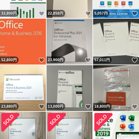
いいね！
いいね！
32,800
円
22,858
円
5,057
円
いいね！
いいね！
52,800
円
23,900
円
57,011
円
いいね！
いいね！
23,880
円
13,000
円
18,800
円