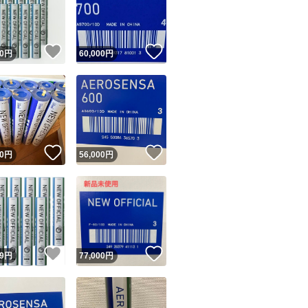
！
いいね！
いいね！
0
円
60,000
円
ユーザーの実績について
！
いいね！
いいね！
0
円
56,000
円
o!フリマが定めた一定の基準を満たしたユーザーにバッジを付与しています
出品者
この商品の情報をコピーします
取引出品者
Yahoo!フリマの基準をクリアした安心・安全なユーザーです
！
いいね！
いいね！
商品画像の
無断転載は禁止
されています
9
円
77,000
円
コピーされた情報は
必ずご自身の商品に合わせて編集
してください
コピーは
1商品につき1回
です
実績◯+
このユーザーはYahoo!フリマの取引を完了させた実績があり