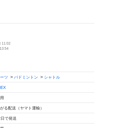
の場合は、「商品への質問」ボタンからご連絡
ま購入された場合はお値引きできませんのでご
11:02
13:54
包装の上、発送させていただきます。
ーツ
バドミントン
シャトル
NEX
用
がる配送（ヤマト運輸）
2日で発送