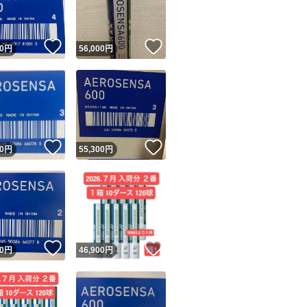
商品情報コピー機
リマ実績◯+
このユーザーは他フリマサービスでの取引実績があります
！
いいね！
いいね！
0
円
56,000
円
出品ページへ
&安心発送
キャンセル
ジは実績に基づく表示であり、発送を保証しているものではありません
このユーザーは高頻度で24時間以内＆設定した発送日数内に
ード＆安心発送
ます
！
いいね！
いいね！
0
円
55,300
円
ード発送
このユーザーは高頻度で24時間以内に発送しています
発送
このユーザーは設定した発送日数内に発送しています
！
いいね！
いいね！
0
円
46,900
円