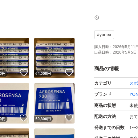
まとめて購入希望
ください（そのま
#
yonex
注意ください）。
購入日時：
2026年5月11日 
出品日時：
2026年5月5日 
１箱の場合、簡易
商品の情報
！
いいね！
いいね！
0
円
64,000
円
カテゴリ
スポ
ブランド
YO
商品の状態
未使
配送の方法
おて
！
いいね！
いいね！
0
円
59,800
円
発送までの日数
1〜