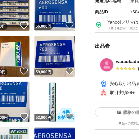
発送元の地域
奈良
商品ID
z60
Yahoo!フリ
！
いいね！
いいね！
0
円
56,000
円
代金は運営が一旦預か
出品者
waraukad
！
いいね！
いいね！
0
円
59,800
円
安心取引出品
取引実績99+
価格の
！
いいね！
いいね！
000
円
52,000
円
商品への質問