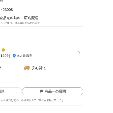
県
4423008
マは全品送料無料・匿名配送
り、評価後、出品者に支払われます
o
（
1209
）
本人確認済
者
安心発送
相談
商品への質問
からの値下げ交渉、不適切なカテゴリ変更依頼は禁止です