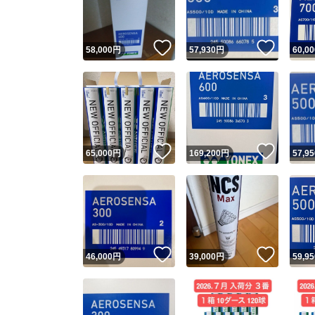
他フ
いいね！
いいね
58,000
円
57,930
円
60,00
スピード
※このバッ
スピ
いいね！
いいね
65,000
円
169,200
円
57,95
スピ
安心
いいね！
いいね
46,000
円
39,000
円
59,95