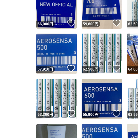
いいね！
いいね
66,000
円
59,800
円
63,50
いいね！
いいね
57,910
円
62,500
円
64,00
Yaho
安心取引
安心
いいね！
いいね
63,300
円
55,900
円
63,99
取引実績
取引