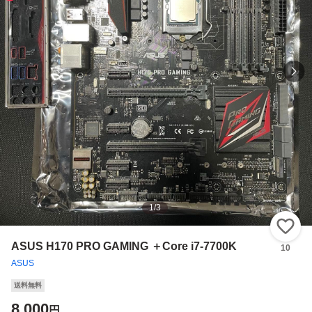
1
/
3
い
ASUS H170 PRO GAMING ＋Core i7-7700K
10
ASUS
送料無料
8,000
円