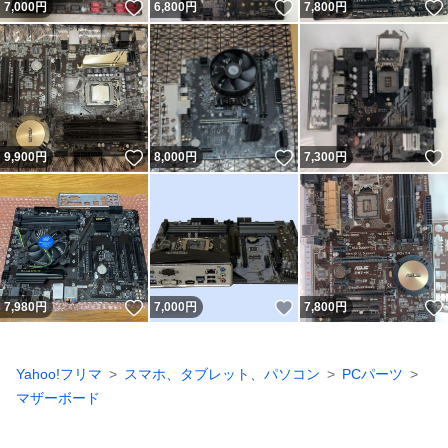
いいね！
いいね！
7,000
円
6,800
円
7,800
円
いいね！
いいね！
9,900
円
8,000
円
7,300
円
いいね！
いいね！
7,980
円
7,000
円
7,800
円
Yahoo!フリマ
スマホ、タブレット、パソコン
PCパーツ
マザーボード