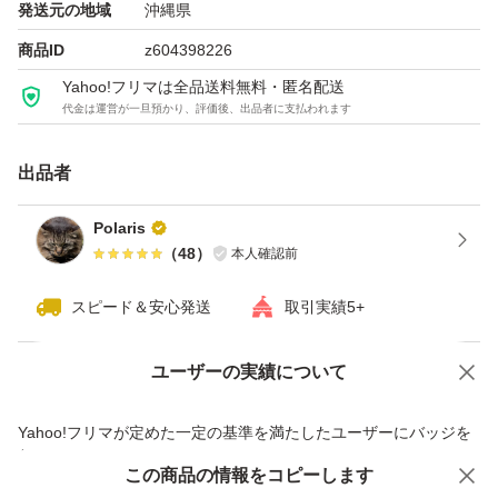
発送元の地域
沖縄県
商品ID
z604398226
Yahoo!フリマは全品送料無料・匿名配送
代金は運営が一旦預かり、評価後、出品者に支払われます
出品者
Polaris
（
48
）
本人確認前
スピード＆安心発送
取引実績5+
ユーザーの実績について
価格の相談
商品への質問
商品への質問からの値下げ交渉、不適切なカテゴリ変更依頼は禁止です
Yahoo!フリマが定めた一定の基準を満たしたユーザーにバッジを
付与しています
この商品をみている人にオススメ
この商品の情報をコピーします
安心取引出品者