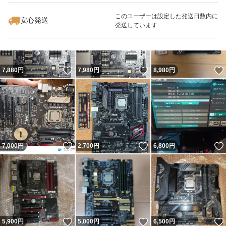
このユーザーは設定した発送日数内に
安心発送
発送しています
いいね！
いいね！
7,880
円
7,980
円
8,980
円
いいね！
いいね！
7,000
円
2,700
円
6,800
円
いいね！
いいね！
5,900
円
5,000
円
6,500
円