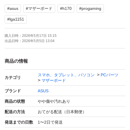
- ソケットタイプ: LGA 1151
#
asus
#
マザーボード
#
h170
#
progaming
- チップセット: H170
- 付属品: I/Oシールド
#
lga1151
購入日時：
2026年5月17日 15:15
出品日時：
2026年5月5日 13:04
商品の情報
スマホ、タブレット、パソコン
PCパーツ
カテゴリ
マザーボード
ブランド
ASUS
商品の状態
やや傷や汚れあり
配送の方法
おてがる配送（日本郵便）
発送までの日数
1〜2日で発送