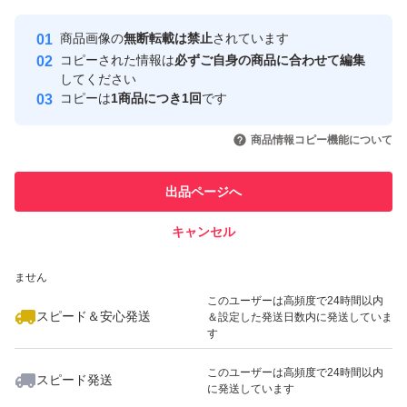
Yahoo!フリマの基準をクリアした安
安心取引出品者
商品画像の
無断転載は禁止
されています
心・安全なユーザーです
コピーされた情報は
必ずご自身の商品に合わせて編集
取引実績
してください
コピーは
1商品につき1回
です
このユーザーはYahoo!フリマの取
取引実績◯+
いいね！
いいね！
8,900
円
4,200
円
7,980
円
引を完了させた実績があります
商品情報コピー機能について
このユーザーは他フリマサービス
他フリマ実績◯+
出品ページへ
での取引実績があります
キャンセル
スピード&安心発送
いいね！
いいね！
8,400
※このバッジは実績に基づく表示であり、発送を保証しているものではあり
円
5,300
円
5,500
円
ません
このユーザーは高頻度で24時間以内
スピード＆安心発送
＆設定した発送日数内に発送していま
す
このユーザーは高頻度で24時間以内
スピード発送
に発送しています
いいね！
いいね！
9,150
円
7,500
円
3,000
円