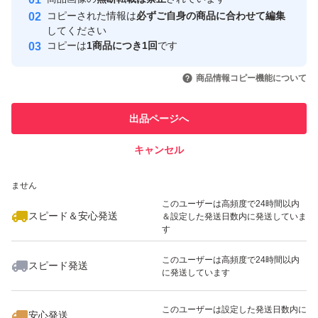
心・安全なユーザーです
コピーされた情報は
必ずご自身の商品に合わせて編集
取引実績
してください
コピーは
1商品につき1回
です
このユーザーはYahoo!フリマの取
取引実績◯+
いいね！
いいね！
1,200
円
1,200
円
2,150
円
引を完了させた実績があります
商品情報コピー機能について
このユーザーは他フリマサービス
他フリマ実績◯+
出品ページへ
での取引実績があります
キャンセル
スピード&安心発送
いいね！
いいね！
1,200
※このバッジは実績に基づく表示であり、発送を保証しているものではあり
円
1,200
円
1,200
円
ません
このユーザーは高頻度で24時間以内
スピード＆安心発送
＆設定した発送日数内に発送していま
す
このユーザーは高頻度で24時間以内
スピード発送
に発送しています
いいね！
いいね！
3,300
円
2,150
円
2,150
円
このユーザーは設定した発送日数内に
安心発送