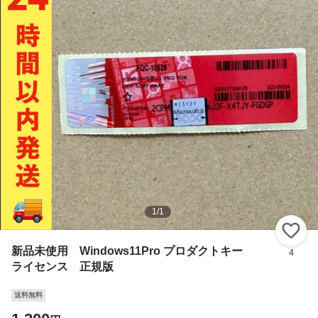
1
/
1
い
新品未使用 Windows11Pro プロダクトキー
4
ライセンス 正規版
送料無料