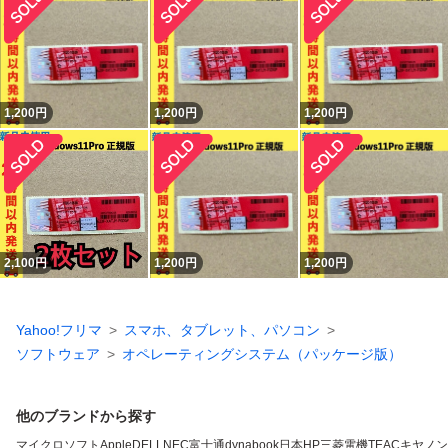
1,200
円
1,200
円
1,200
円
2,100
円
1,200
円
1,200
円
Yahoo!フリマ
スマホ、タブレット、パソコン
ソフトウェア
オペレーティングシステム（パッケージ版）
他のブランドから探す
マイクロソフト
Apple
DELL
NEC
富士通
dynabook
日本HP
三菱電機
TEAC
キヤノン