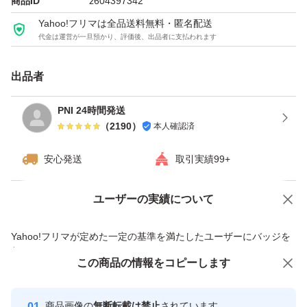
商品ID
z604397342
Yahoo!フリマは全品送料無料・匿名配送
代金は運営が一旦預かり、評価後、出品者に支払われます
出品者
PNI 24時間発送
（
2190
）
本人確認済
安心発送
取引実績99+
ユーザーの実績について
価格の相談
商品への質問
商品への質問からの値下げ交渉、不適切なカテゴリ変更依頼は禁止です
Yahoo!フリマが定めた一定の基準を満たしたユーザーにバッジを
付与しています
この商品をみている人にオススメ
この商品の情報をコピーします
安心取引出品者
Yahoo!フリマの基準をクリアした安
安心取引出品者
商品画像の
無断転載は禁止
されています