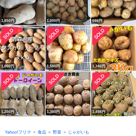
1,850
円
1,000
円
666
円
1,800
円
1,500
円
1,340
円
1,200
円
1,380
円
1,498
円
Yahoo!フリマ
食品
野菜
じゃがいも