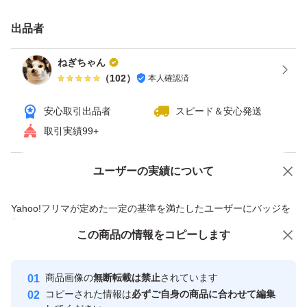
出品者
ねぎちゃん
（
102
）
本人確認済
安心取引出品者
スピード＆安心発送
取引実績99+
ユーザーの実績について
価格の相談
商品への質問
商品への質問からの値下げ交渉、不適切なカテゴリ変更依頼は禁止です
Yahoo!フリマが定めた一定の基準を満たしたユーザーにバッジを
付与しています
この商品をみている人にオススメ
この商品の情報をコピーします
安心取引出品者
最大10%対象
最大10%対象
Yahoo!フリマの基準をクリアした安
安心取引出品者
商品画像の
無断転載は禁止
されています
心・安全なユーザーです
コピーされた情報は
必ずご自身の商品に合わせて編集