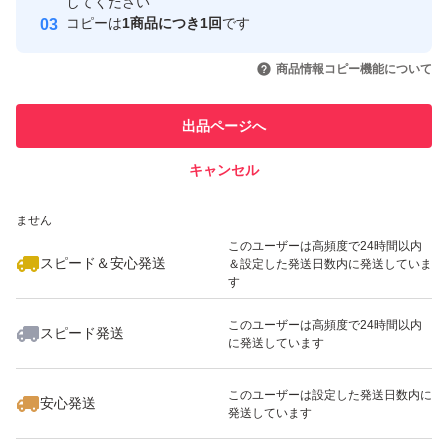
取引実績
してください
コピーは
1商品につき1回
です
このユーザーはYahoo!フリマの取
取引実績◯+
いいね！
いいね！
700
円
1,000
円
880
円
引を完了させた実績があります
商品情報コピー機能について
最大10%対象
最大10%対象
このユーザーは他フリマサービス
他フリマ実績◯+
出品ページへ
での取引実績があります
キャンセル
スピード&安心発送
いいね！
いいね！
1,380
※このバッジは実績に基づく表示であり、発送を保証しているものではあり
円
1,800
円
1,200
円
ません
このユーザーは高頻度で24時間以内
スピード＆安心発送
＆設定した発送日数内に発送していま
す
このユーザーは高頻度で24時間以内
スピード発送
に発送しています
いいね！
いいね！
900
円
880
円
850
円
最大10%対象
このユーザーは設定した発送日数内に
安心発送
発送しています