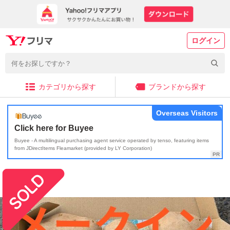
ログイン
カテゴリから探す
ブランドから探す
Overseas Visitors
Click here for Buyee
Buyee - A multilingual purchasing agent service operated by tenso, featuring items
from JDirectItems Fleamarket (provided by LY Corporation)