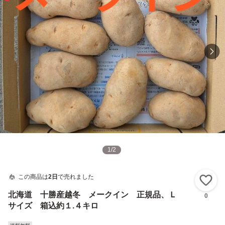
1
/
2
この商品は
2日
で売れました
い
北海道 十勝産越冬 メークイン 正規品、Ｌ
0
サイズ 箱込約１.４キロ