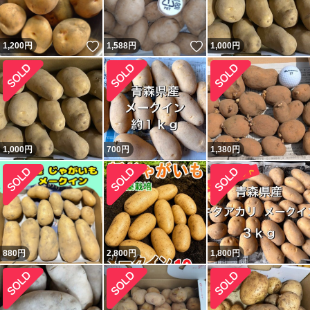
いいね！
いいね！
1,200
円
1,588
円
1,000
円
1,000
円
700
円
1,380
円
880
円
2,800
円
1,800
円