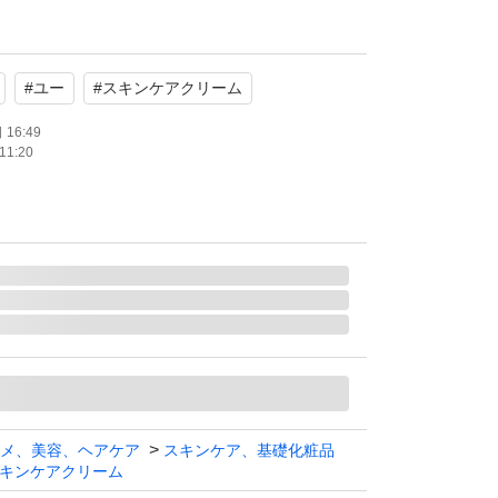
RBIS U
ジング
#
ユー
#
スキンケアクリーム
、弾力
アルコール 無香料
16:49
11:20
め替え
メ、美容、ヘアケア
スキンケア、基礎化粧品
キンケアクリーム