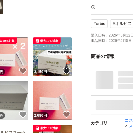
ブランド：ORBIS O
お肌の悩み：エイ
#
orbis
#
オルビス
使用感：肌のハリ
特徴：無着色 ノン
購入日時：
2026年5月12日 
出品日時：
2026年5月5日 
大10%対象
最大10%対象
セット/単品：単品
本体/詰め替え：詰
商品の情報
本数：1.0 本
！
いいね！
いいね！
円
3,150
円
！
いいね！
いいね！
円
2,680
円
コス
カテゴリ
ス
最大10%対象