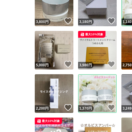
他フ
いいね！
いいね
3,800
円
3,180
円
1,140
スピード
最大10%対象
※このバッ
スピ
いいね！
いいね
5,000
円
3,980
円
2,750
スピ
安心
いいね！
いいね
2,200
円
1,370
円
3,249
最大10%対象