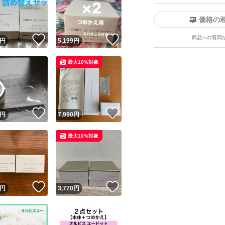
価格の
！
いいね！
いいね！
商品への質問
円
5,199
円
最大10%対象
ユーザーの実績について
！
いいね！
いいね！
円
7,990
円
o!フリマが定めた一定の基準を満たしたユーザーにバッジを付与しています
最大10%対象
出品者
この商品の情報をコピーします
取引出品者
Yahoo!フリマの基準をクリアした安心・安全なユーザーです
！
いいね！
いいね！
商品画像の
無断転載は禁止
されています
円
3,770
円
コピーされた情報は
必ずご自身の商品に合わせて編集
してください
コピーは
1商品につき1回
です
実績◯+
このユーザーはYahoo!フリマの取引を完了させた実績があり