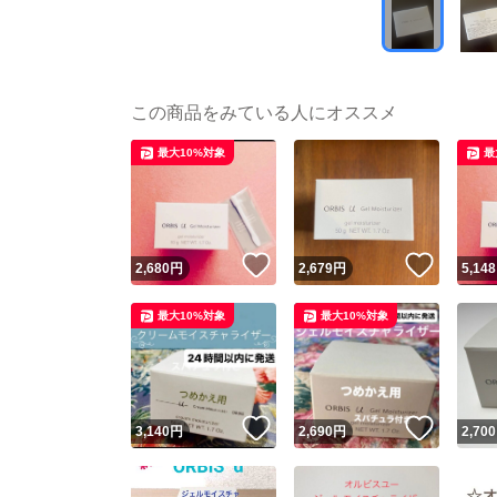
この商品をみている人にオススメ
最大10%対象
最
いいね！
いいね
2,680
円
2,679
円
5,148
最大10%対象
最大10%対象
いいね！
いいね
3,140
円
2,690
円
2,700