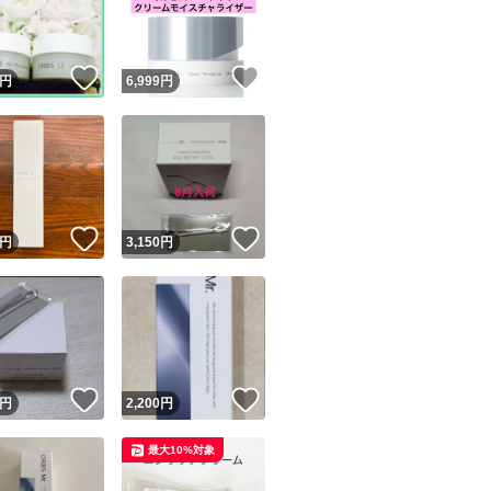
商品情報コピー機
リマ実績◯+
このユーザーは他フリマサービスでの取引実績があります
！
いいね！
いいね！
円
6,999
円
出品ページへ
&安心発送
キャンセル
ジは実績に基づく表示であり、発送を保証しているものではありません
このユーザーは高頻度で24時間以内＆設定した発送日数内に
ード＆安心発送
ます
！
いいね！
いいね！
円
3,150
円
ード発送
このユーザーは高頻度で24時間以内に発送しています
発送
このユーザーは設定した発送日数内に発送しています
！
いいね！
いいね！
円
2,200
円
最大10%対象