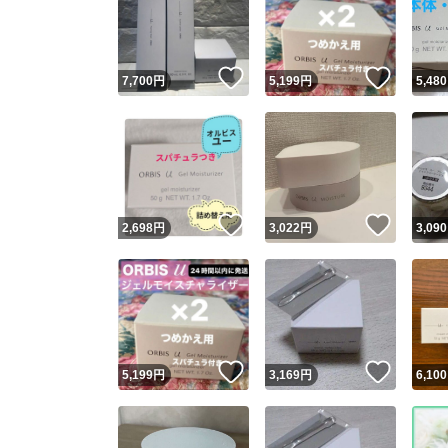
いいね！
いいね
7,700
円
5,199
円
5,480
いいね！
いいね
2,698
円
3,022
円
3,090
Yaho
安心取引
安心
いいね！
いいね
5,199
円
3,169
円
6,100
取引実績
取引