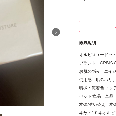
商品説明
オルビスユードットモ
ブランド：ORBIS O
お肌の悩み：エイ
使用感：肌のハリ
特徴：無着色 ノン
セット/単品：単品
本体/詰め替え：本
本数：1.0 本オル