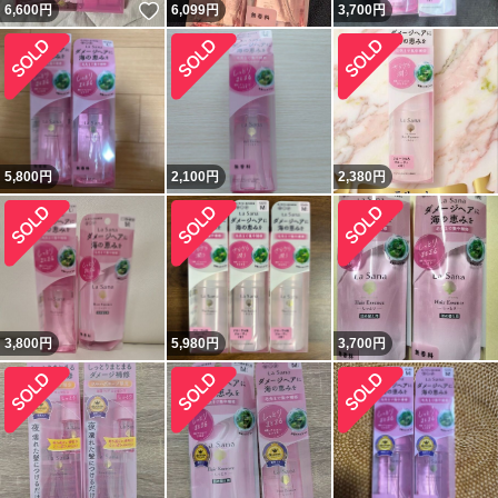
いいね！
6,600
円
6,099
円
3,700
円
5,800
円
2,100
円
2,380
円
3,800
円
5,980
円
3,700
円