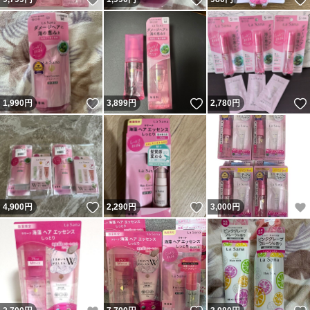
いいね！
いいね！
1,990
円
3,899
円
2,780
円
いいね！
いいね！
4,900
円
2,290
円
3,000
円