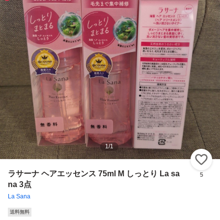
1
/
1
い
ラサーナ ヘアエッセンス 75ml M しっとり La sa
5
na 3点
La Sana
送料無料