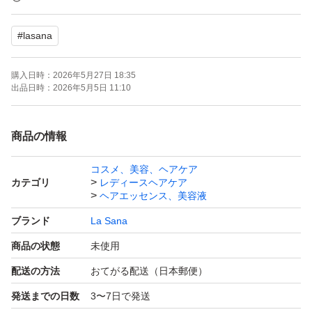
#
lasana
緩衝材なしで梱包します。
購入日時：
2026年5月27日 18:35
※外箱に傷み(ひび割れ、汚れ等)ある場合があります。
出品日時：
2026年5月5日 11:10
#ヘアオイル #ヘアトリートメント #洗い流さない #Lasan
商品の情報
a
コスメ、美容、ヘアケア
カテゴリ
レディースヘアケア
ヘアエッセンス、美容液
ブランド
La Sana
商品の状態
未使用
配送の方法
おてがる配送（日本郵便）
発送までの日数
3〜7日で発送