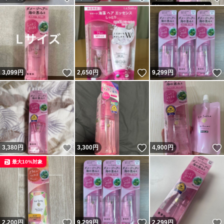
いいね！
いいね！
3,099
円
2,650
円
9,299
円
いいね！
いいね！
3,380
円
3,300
円
4,900
円
最大10%対象
いいね！
いいね！
2,200
円
9,299
円
2,299
円