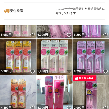
このユーザーは設定した発送日数内に
安心発送
発送しています
いいね！
いいね！
5,980
円
6,099
円
6,299
円
いいね！
いいね！
5,980
円
5,980
円
9,299
円
最大10%対象
いいね！
いいね！
4,499
円
5,000
円
2,000
円