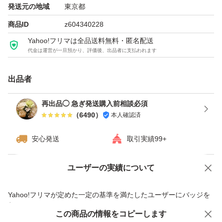
発送元の地域
東京都
商品ID
z604340228
Yahoo!フリマは全品送料無料・匿名配送
代金は運営が一旦預かり、評価後、出品者に支払われます
出品者
再出品◯ 急ぎ発送購入前相談必須
（
6490
）
本人確認済
安心発送
取引実績99+
ユーザーの実績について
価格の相談
商品への質問
商品への質問からの値下げ交渉、不適切なカテゴリ変更依頼は禁止です
Yahoo!フリマが定めた一定の基準を満たしたユーザーにバッジを
付与しています
この商品をみている人にオススメ
この商品の情報をコピーします
安心取引出品者