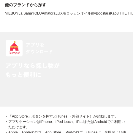
他のブランドから探す
MILBON
La Sana
YOLU
Amatora
LUX
モロッカンオイル
myBoostars
Kao
8 THE T
・「App Store」ボタンを押すとiTunes （外部サイト）が起動します。
・アプリケーションはiPhone、iPod touch、iPadまたはAndroidでご利用い
ただけます。
・Apple、Appleのロゴ、App Store、iPodのロゴ、iTunesは、米国および他