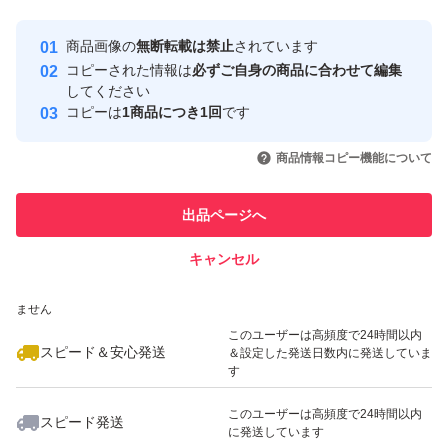
Yahoo!フリマの基準をクリアした安
安心取引出品者
商品画像の
無断転載は禁止
されています
心・安全なユーザーです
コピーされた情報は
必ずご自身の商品に合わせて編集
取引実績
してください
コピーは
1商品につき1回
です
このユーザーはYahoo!フリマの取
取引実績◯+
いいね！
いいね！
3,999
円
5,660
円
2,010
円
引を完了させた実績があります
商品情報コピー機能について
このユーザーは他フリマサービス
他フリマ実績◯+
出品ページへ
での取引実績があります
キャンセル
スピード&安心発送
いいね！
いいね！
9,299
※このバッジは実績に基づく表示であり、発送を保証しているものではあり
円
3,820
円
5,900
円
ません
最大10%対象
最大10%対象
このユーザーは高頻度で24時間以内
スピード＆安心発送
＆設定した発送日数内に発送していま
す
このユーザーは高頻度で24時間以内
スピード発送
に発送しています
いいね！
いいね！
4,000
円
3,099
円
2,200
円