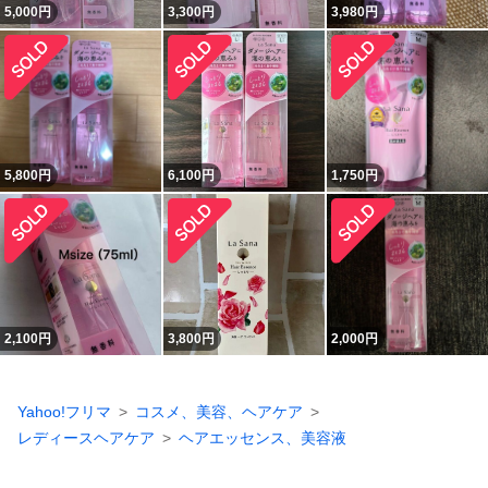
5,000
円
3,300
円
3,980
円
5,800
円
6,100
円
1,750
円
2,100
円
3,800
円
2,000
円
Yahoo!フリマ
コスメ、美容、ヘアケア
レディースヘアケア
ヘアエッセンス、美容液