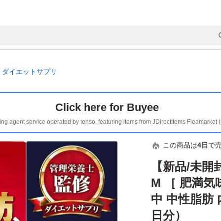
ダイエットサプリ
Click here for Buyee
ing agent service operated by tenso, featuring items from JDirectItems Fleamarket 
この商品は
4日
で
【新品/未開封
M ［ 肥満気
中 中性脂肪 
日分）