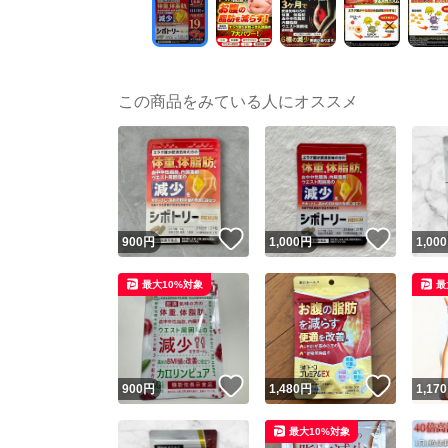
この商品をみている人にオススメ
いいね！
いいね
900
円
1,000
円
1,000
最大10%対象
最
いいね！
いいね
900
円
1,480
円
1,170
最大10%対象