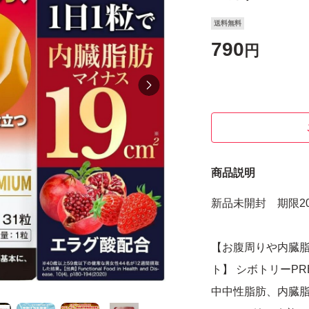
送料無料
790
円
商品説明
新品未開封 期限202
【お腹周りや内臓
ト】 シボトリーP
中中性脂肪、内臓