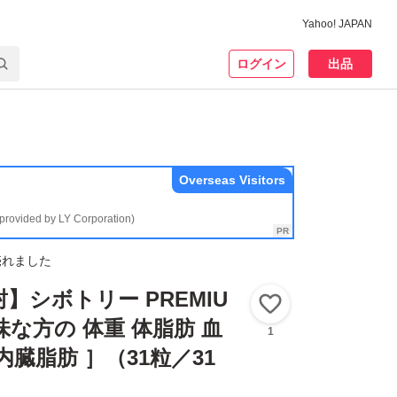
Yahoo! JAPAN
ログイン
出品
Overseas Visitors
(provided by LY Corporation)
売れました
】シボトリー PREMIU
いいね！
味な方の 体重 体脂肪 血
1
内臓脂肪 ］（31粒／31