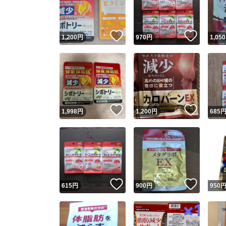
他フ
いいね！
いいね
1,200
円
970
円
1,050
スピード
※このバッ
スピ
いいね！
いいね
1,998
円
1,200
円
685
スピ
安心
いいね！
いいね
615
円
900
円
950