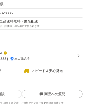
徹底しています。
県
飲みやすい】 無味無臭のカプセルタイプなの
4328336
特有のにおいが苦手な方にもおすすめ。毎日の
マは全品送料無料・匿名配送
理なく続けられます。
り、評価後、出品者に支払われます
容量：31粒（31日分） 1日1粒目安
re
（
333
）
本人確認済
者
スピード＆安心発送
相談
商品への質問
からの値下げ交渉、不適切なカテゴリ変更依頼は禁止です