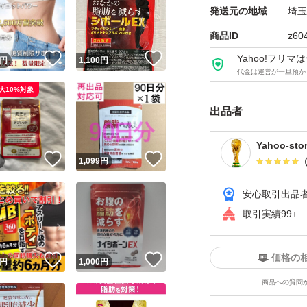
ます。品質管理も
発送元の地域
埼玉
【カプセルタイプで
商品ID
z60
で、サプリメント
！
いいね！
いいね！
Yahoo!フリ
円
1,100
円
健康習慣として無
代金は運営が一旦預か
大10%対象
【サイズ・容量】 内
出品者
Yahoo-sto
！
いいね！
いいね！
円
1,099
円
安心取引出品
取引実績99+
価格の
！
いいね！
いいね！
円
1,000
円
商品への質問