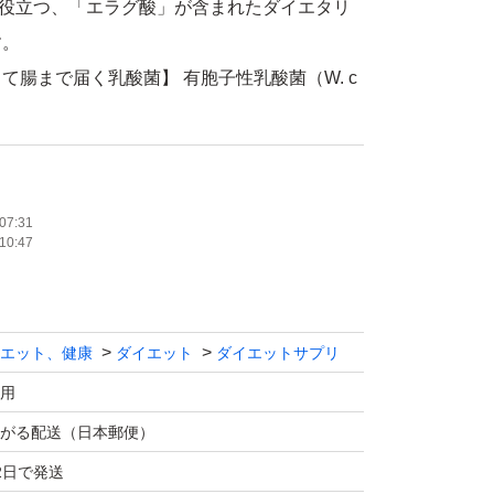
に役立つ、「エラグ酸」が含まれたダイエタリ
す。
て腸まで届く乳酸菌】 有胞子性乳酸菌（W. c
NK70258）は生きて腸まで届き、腸内環境を整える
する機能が報告されています。腸内で善玉菌
を増やし、悪玉菌を減少させることで健康的な
ートします。
07:31
10:47
実証！3ヶ月で6項目の効果】 シボトリーPRE
たエラグ酸は、科学的根拠に基づいたヒト試験
で体重・体脂肪・血中中性脂肪・内臓脂肪・
エット、健康
ダイエット
ダイエットサプリ
MI値の6項目で減少実績が確認されています。
用
GMP認定工場で製造】 サプリメント、ボディ
集団が監修。国内のGMP認定工場で製造され
がる配送（日本郵便）
するものだからこそ安心・安全を第一にしてい
2日で発送