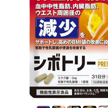
1
/
9