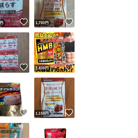
商品情報コピー機
リマ実績◯+
このユーザーは他フリマサービスでの取引実績があります
！
いいね！
いいね！
円
1,700
円
出品ページへ
&安心発送
キャンセル
ジは実績に基づく表示であり、発送を保証しているものではありません
このユーザーは高頻度で24時間以内＆設定した発送日数内に
ード＆安心発送
ます
！
いいね！
いいね！
円
1,430
円
ード発送
このユーザーは高頻度で24時間以内に発送しています
発送
このユーザーは設定した発送日数内に発送しています
！
いいね！
いいね！
円
1,150
円