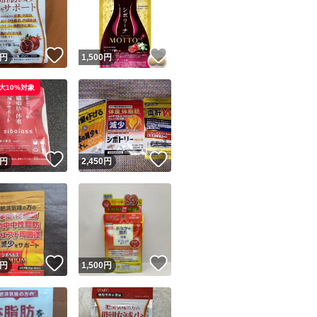
！
いいね！
いいね！
円
1,500
円
大10%対象
ユーザーの実績について
！
いいね！
いいね！
円
2,450
円
o!フリマが定めた一定の基準を満たしたユーザーにバッジを付与しています
出品者
この商品の情報をコピーします
取引出品者
Yahoo!フリマの基準をクリアした安心・安全なユーザーです
！
いいね！
いいね！
商品画像の
無断転載は禁止
されています
円
1,500
円
コピーされた情報は
必ずご自身の商品に合わせて編集
してください
コピーは
1商品につき1回
です
実績◯+
このユーザーはYahoo!フリマの取引を完了させた実績があり