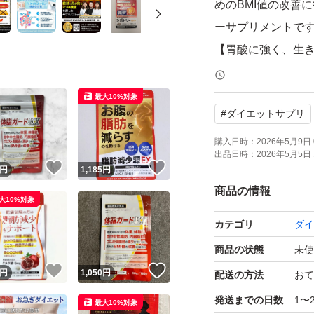
めのBMI値の改善
ーサプリメントで
【胃酸に強く、生き
oagulans SA
ことで便通を改善
最大10%対象
#
ダイエットサプリ
（ビフィズス菌）
からだ作りをサポ
購入日時：
2026年5月9日 
出品日時：
2026年5月5日 
【ヒト試験データで
！
いいね！
いいね！
円
1,185
円
MIUMに配合され
商品の情報
大10%対象
データにより3ヶ月
カテゴリ
ダイ
ウエスト周囲径・B
商品の状態
未使
【専門家監修＆国内
！
いいね！
いいね！
円
1,050
円
メイク、食の専門家
配送の方法
おて
ており、毎日口に
発送までの日数
1〜
最大10%対象