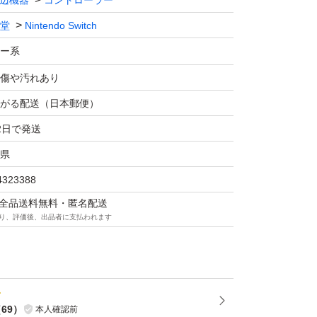
辺機器
コントローラー
堂
Nintendo Switch
ー系
傷や汚れあり
がる配送（日本郵便）
2日で発送
県
4323388
マは全品送料無料・匿名配送
り、評価後、出品者に支払われます
（
69
）
本人確認前