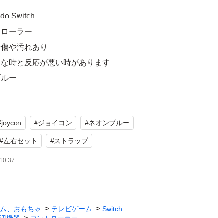
 Switch
トローラー
や傷や汚れあり
応が悪い時があります
ブルー
ップ付き
#
joycon
#
ジョイコン
#
ネオンブルー
たします。
#
左右セット
#
ストラップ
10:37
ム、おもちゃ
テレビゲーム
Switch