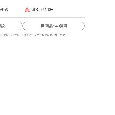
心発送
取引実績30+
相談
商品への質問
からの値下げ交渉、不適切なカテゴリ変更依頼は禁止です
ます