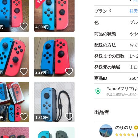
周
ブランド
任天
ブル
色
！
いいね！
円
4,000
円
商品の状態
やや
配送の方法
おて
発送までの日数
1〜
発送元の地域
山口
！
いいね！
いいね！
円
2,290
円
商品ID
z60
Yahoo!フリ
代金は運営が一旦預か
出品者
！
いいね！
いいね！
円
1,810
円
のりのり