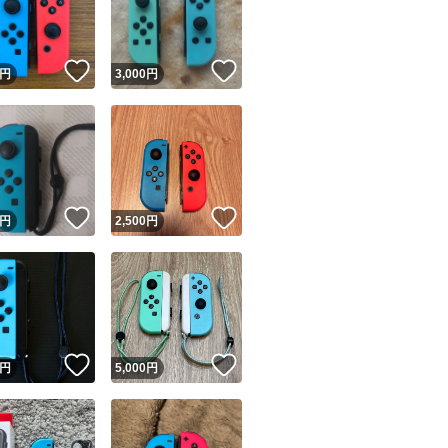
商品情報コピー機
リマ実績◯+
このユーザーは他フリマサービスでの取引実績があります
！
いいね！
いいね！
円
3,000
円
出品ページへ
&安心発送
キャンセル
ジは実績に基づく表示であり、発送を保証しているものではありません
このユーザーは高頻度で24時間以内＆設定した発送日数内に
ード＆安心発送
ます
！
いいね！
いいね！
円
2,500
円
ード発送
このユーザーは高頻度で24時間以内に発送しています
発送
このユーザーは設定した発送日数内に発送しています
！
いいね！
いいね！
円
5,000
円