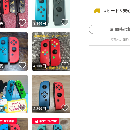
スピード＆安
！
いいね！
いいね！
円
3,800
円
価格の
商品への質問
ユーザーの実績について
！
いいね！
いいね！
円
4,100
円
o!フリマが定めた一定の基準を満たしたユーザーにバッジを付与しています
出品者
この商品の情報をコピーします
取引出品者
Yahoo!フリマの基準をクリアした安心・安全なユーザーです
！
いいね！
いいね！
商品画像の
無断転載は禁止
されています
円
3,200
円
コピーされた情報は
必ずご自身の商品に合わせて編集
してください
大10%対象
最大10%対象
コピーは
1商品につき1回
です
実績◯+
このユーザーはYahoo!フリマの取引を完了させた実績があり