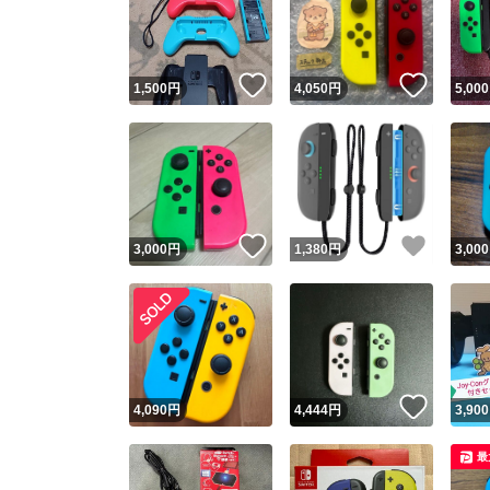
いいね！
いいね
1,500
円
4,050
円
5,000
いいね！
いいね
3,000
円
1,380
円
3,000
Yaho
安心取引
安心
いいね
4,090
円
4,444
円
3,900
取引実績
最
取引