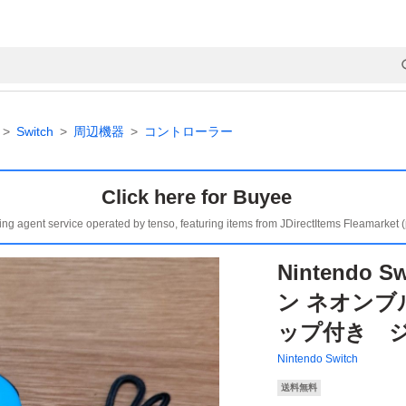
Switch
周辺機器
コントローラー
Click here for Buyee
ing agent service operated by tenso, featuring items from JDirectItems Fleamarket 
Nintendo 
ン ネオンブ
ップ付き 
Nintendo Switch
送料無料