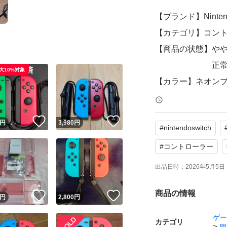
【ブランド】Nintendo
【カテゴリ】コン
【商品の状態】や
正常な時と反
大10%対象
【カラー】ネオン
【その他】ストラ
！
いいね！
いいね！
円
3,980
円
#
nintendoswitch
よろしくお願いい
#
コントローラー
出品日時：
2026年5月5日 
商品の情報
！
いいね！
いいね！
円
2,800
円
ゲー
カテゴリ