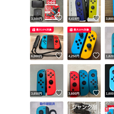
他フ
いいね！
いいね
3,500
円
8,419
円
3,800
スピード
最大10%対象
最大10%対象
※このバッ
スピ
いいね！
いいね
6,000
円
4,250
円
1,820
スピ
安心
いいね！
いいね
3,650
円
3,600
円
1,600