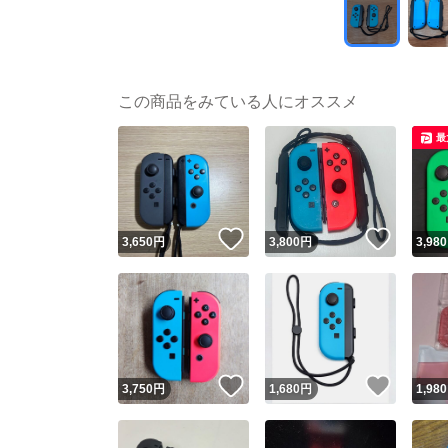
この商品をみている人にオススメ
最
いいね！
いいね
3,650
円
3,800
円
3,980
いいね！
いいね
3,750
円
1,680
円
1,980