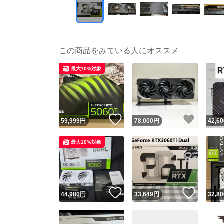
この商品をみている人にオススメ
最大10%対象
いいね！
いいね
59,999
円
78,000
円
42,60
最大10%対象
いいね！
いいね
44,980
円
33,649
円
32,80