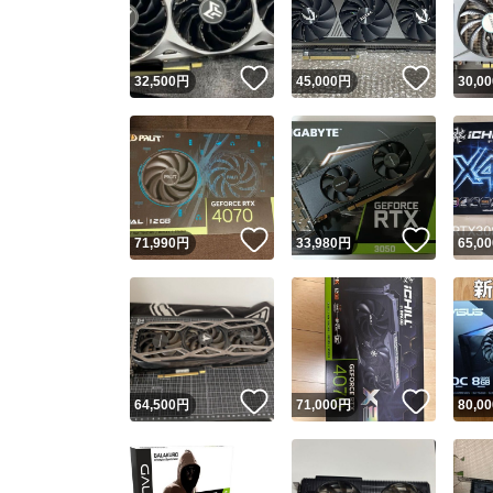
他フ
いいね！
いいね
32,500
円
45,000
円
30,00
スピード
※このバッ
スピ
いいね！
いいね
71,990
円
33,980
円
65,00
スピ
安心
いいね！
いいね
64,500
円
71,000
円
80,00