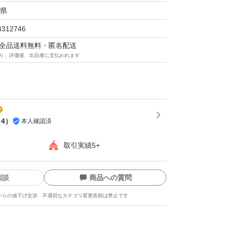
県
4312746
マは全品送料無料・匿名配送
り、評価後、出品者に支払われます
（
4
）
本人確認済
取引実績5+
相談
商品への質問
からの値下げ交渉、不適切なカテゴリ変更依頼は禁止です