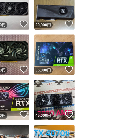
！
いいね！
いいね！
0
円
20,900
円
ユーザーの実績について
！
いいね！
いいね！
0
円
35,000
円
o!フリマが定めた一定の基準を満たしたユーザーにバッジを付与しています
出品者
この商品の情報をコピーします
取引出品者
Yahoo!フリマの基準をクリアした安心・安全なユーザーです
！
いいね！
いいね！
商品画像の
無断転載は禁止
されています
0
円
45,000
円
コピーされた情報は
必ずご自身の商品に合わせて編集
してください
コピーは
1商品につき1回
です
実績◯+
このユーザーはYahoo!フリマの取引を完了させた実績があり