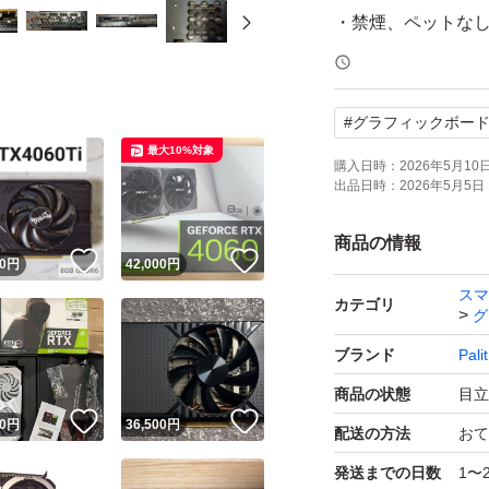
・禁煙、ペットな
・簡易清掃済みで
ださい。
#
グラフィックボー
■ 付属品
最大10%対象
・外箱（破れあり
購入日時：
2026年5月10日 
出品日時：
2026年5月5日 
・グラフィックボ
■ 発送について
商品の情報
！
いいね！
いいね！
0
円
42,000
円
・純正箱に収納し
スマ
・すり替え防止の
カテゴリ
グ
ブランド
Palit
商品の状態
目立
！
いいね！
いいね！
0
円
36,500
円
配送の方法
おて
発送までの日数
1〜