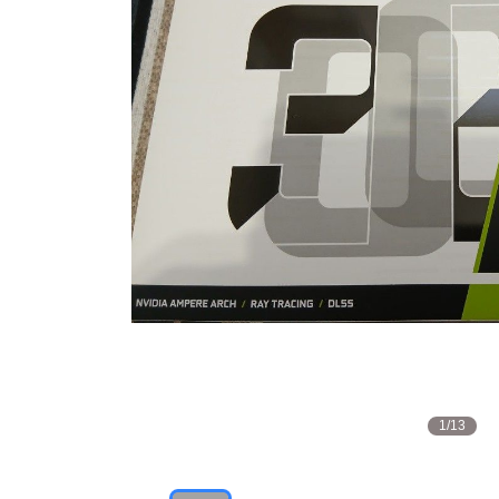
1
/
13