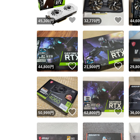
いいね！
いいね
45,300
円
32,770
円
44,60
いいね！
いいね
44,800
円
21,900
円
29,80
いいね！
いいね
50,999
円
62,800
円
36,00