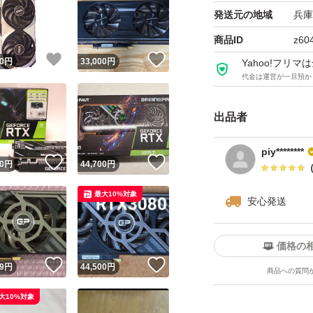
発送元の地域
兵庫
商品ID
z60
！
いいね！
いいね！
0
円
33,000
円
Yahoo!フリ
代金は運営が一旦預か
出品者
piy********
！
いいね！
いいね！
0
円
44,700
円
最大10%対象
安心発送
価格の
！
いいね！
いいね！
9
円
44,500
円
商品への質問
大10%対象