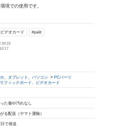
し環境での使用です。
すが、中古品であることをご理解の上ご購入く
ドビデオカード
#
palit
）
09:18
10:17
ード本体
、緩衝材で梱包して発送します。
ホ、タブレット、パソコン
PCパーツ
ため、返品はご遠慮ください。
ラフィックボード、ビデオカード
った傷や汚れなし
がる配送（ヤマト運輸）
2日で発送