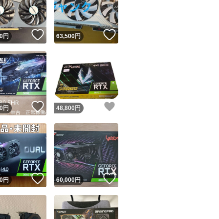
商品情報コピー機
リマ実績◯+
このユーザーは他フリマサービスでの取引実績があります
！
いいね！
いいね！
0
円
63,500
円
出品ページへ
&安心発送
キャンセル
ジは実績に基づく表示であり、発送を保証しているものではありません
このユーザーは高頻度で24時間以内＆設定した発送日数内に
ード＆安心発送
ます
！
いいね！
いいね！
0
円
48,800
円
ード発送
このユーザーは高頻度で24時間以内に発送しています
発送
このユーザーは設定した発送日数内に発送しています
！
いいね！
いいね！
0
円
60,000
円