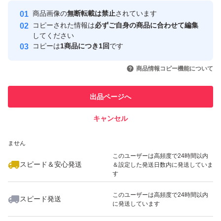
Yahoo!フリマの基準をクリアした安
安心取引出品者
商品画像の
無断転載は禁止
されています
心・安全なユーザーです
コピーされた情報は
必ずご自身の商品に合わせて編集
取引実績
してください
コピーは
1商品につき1回
です
このユーザーはYahoo!フリマの取
取引実績◯+
いいね！
いいね！
1,600
円
1,600
円
1,600
円
引を完了させた実績があります
商品情報コピー機能について
このユーザーは他フリマサービス
他フリマ実績◯+
出品ページへ
での取引実績があります
キャンセル
スピード&安心発送
いいね！
いいね！
3,299
※このバッジは実績に基づく表示であり、発送を保証しているものではあり
円
1,800
円
1,799
円
ません
このユーザーは高頻度で24時間以内
スピード＆安心発送
＆設定した発送日数内に発送していま
す
このユーザーは高頻度で24時間以内
スピード発送
に発送しています
いいね！
いいね！
1,050
円
3,500
円
1,710
円