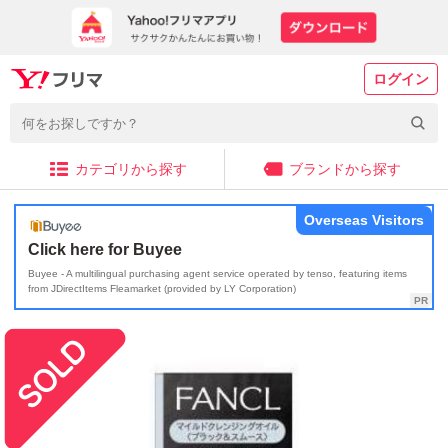
ログイン
カテゴリから探す
ブランドから探す
Overseas Visitors
Click here for Buyee
Buyee - A multilingual purchasing agent service operated by tenso, featuring items
from JDirectItems Fleamarket (provided by LY Corporation)