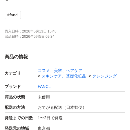
＊別商品のお問い合わせはご遠慮ください。
#
fancl
＊値下げには対応しておりませんのでご理解下さい。
＊新品未使用未開封ですが自宅保管の為外装に角の潰れス
購入日時：
2026年5月13日 15:48
レや汚れ、皺、日焼け、値札シールの剥がし後等がある場
出品日時：
2026年5月5日 09:34
合があります。ご理解の上お買い求め下さい。
＊配送中の万が一の破損に付きましては責任を負い兼ねま
商品の情報
す。
コスメ、美容、ヘアケア
＊#匿名配送で発送いたします。
カテゴリ
スキンケア、基礎化粧品
クレンジング
配送中の万が一の破損に付きましては責任を負い兼ねます
ブランド
FANCL
商品の状態
未使用
ご不明点などございましたらコメントよろしくお願い致し
配送の方法
おてがる配送（日本郵便）
ます。
発送までの日数
1〜2日で発送
#FANCLマイルドクレンジングオイル
発送元の地域
東京都