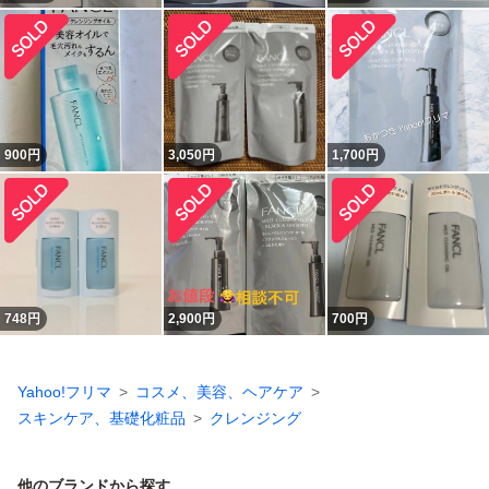
900
円
3,050
円
1,700
円
748
円
2,900
円
700
円
Yahoo!フリマ
コスメ、美容、ヘアケア
スキンケア、基礎化粧品
クレンジング
他のブランドから探す