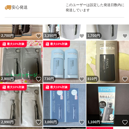
最大10%対象
このユーザーは設定した発送日数内に
安心発送
発送しています
いいね！
いいね！
2,700
円
3,350
円
1,700
円
最大10%対象
最大10%対象
いいね！
いいね！
2,900
円
730
円
810
円
最大10%対象
最大10%対象
いいね！
いいね！
2,990
円
3,000
円
1,100
円