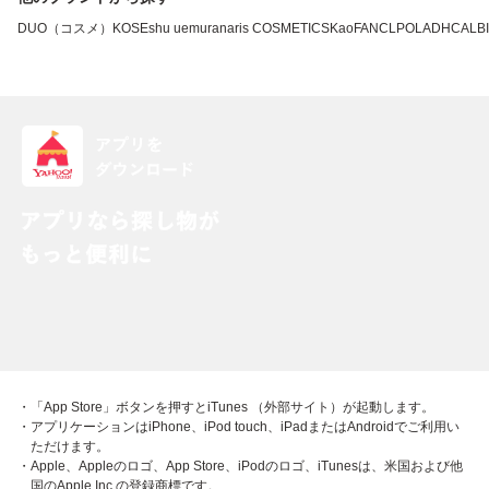
DUO（コスメ）
KOSE
shu uemura
naris COSMETICS
Kao
FANCL
POLA
DHC
ALB
・「App Store」ボタンを押すとiTunes （外部サイト）が起動します。
・アプリケーションはiPhone、iPod touch、iPadまたはAndroidでご利用い
ただけます。
・Apple、Appleのロゴ、App Store、iPodのロゴ、iTunesは、米国および他
国のApple Inc.の登録商標です。