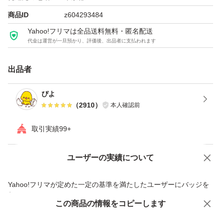
#ファンケルマイルドクレンジングオイル
商品ID
z604293484
#化粧落とし
Yahoo!フリマは全品送料無料・匿名配送
代金は運営が一旦預かり、評価後、出品者に支払われます
#クレンジングオイル
#ファンケル
出品者
#FANCL
#コスメ
ぴよ
（
2910
）
本人確認前
取引実績99+
ユーザーの実績について
価格の相談
商品への質問
商品への質問からの値下げ交渉、不適切なカテゴリ変更依頼は禁止です
Yahoo!フリマが定めた一定の基準を満たしたユーザーにバッジを
付与しています
この商品をみている人にオススメ
この商品の情報をコピーします
安心取引出品者