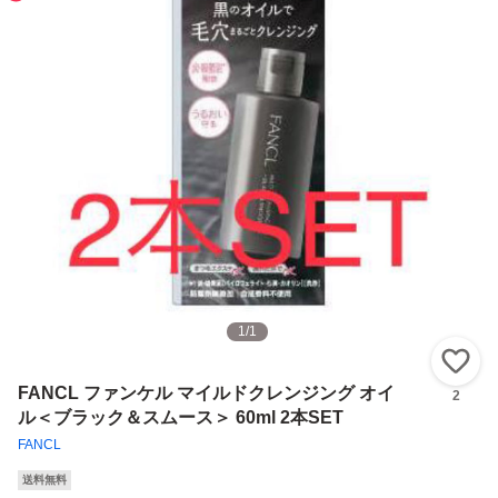
1
/
1
い
FANCL ファンケル マイルドクレンジング オイ
2
ル＜ブラック＆スムース＞ 60ml 2本SET
FANCL
送料無料