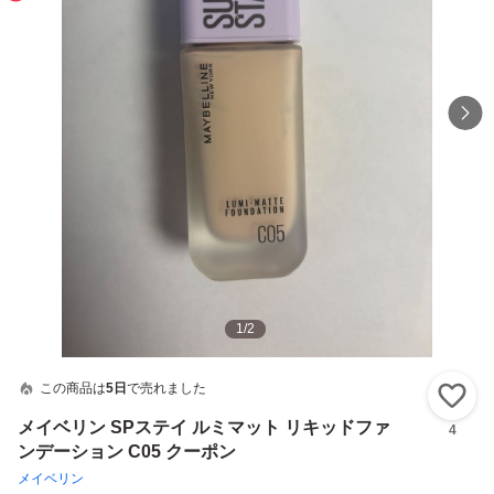
1
/
2
この商品は
5日
で売れました
い
メイベリン SPステイ ルミマット リキッドファ
4
ンデーション C05 クーポン
メイベリン