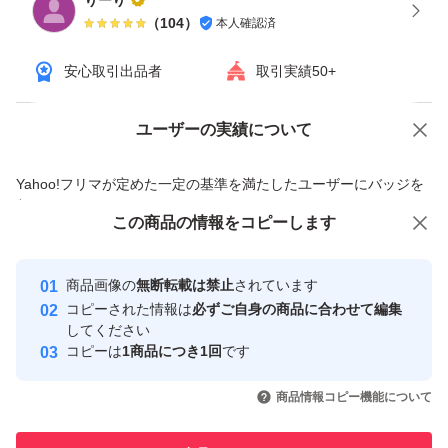
りーり
（
104
）
本人確認済
安心取引出品者
取引実績50+
ユーザーの実績について
価格の相談
商品への質問
商品への質問からの値下げ交渉、不適切なカテゴリ変更依頼は禁止です
Yahoo!フリマが定めた一定の基準を満たしたユーザーにバッジを
付与しています
この商品をみている人にオススメ
この商品の情報をコピーします
安心取引出品者
最大10%対象
最大10%対象
Yahoo!フリマの基準をクリアした安
安心取引出品者
商品画像の
無断転載は禁止
されています
心・安全なユーザーです
コピーされた情報は
必ずご自身の商品に合わせて編集
取引実績
してください
コピーは
1商品につき1回
です
このユーザーはYahoo!フリマの取
取引実績◯+
いいね！
いいね！
1,950
円
1,790
円
1,750
円
引を完了させた実績があります
商品情報コピー機能について
最大10%対象
最大10%対象
このユーザーは他フリマサービス