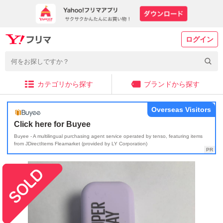
ログイン
カテゴリから探す
ブランドから探す
Overseas Visitors
Click here for Buyee
Buyee - A multilingual purchasing agent service operated by tenso, featuring items
from JDirectItems Fleamarket (provided by LY Corporation)