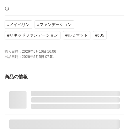
【表記・型番】
SUPER STAY
#
メイベリン
#
ファンデーション
MAYBELLINE NEW YORK
LUMI-MATTE FOUNDATION
#
リキッドファンデーション
#
ルミマット
#
c05
C05
購入日時：
2026年5月10日 16:06
出品日時：
2026年5月5日 07:51
35mL 定価2,992円
商品の情報
新品未使用未開封
よろしくお願いいたします。