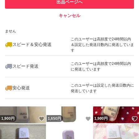
他フリマ実績◯+
出品ページへ
での取引実績があります
キャンセル
スピード&安心発送
いいね！
いいね！
1,790
※このバッジは実績に基づく表示であり、発送を保証しているものではあり
円
1,990
円
1,950
円
ません
最大10%対象
最大10%対象
このユーザーは高頻度で24時間以内
スピード＆安心発送
＆設定した発送日数内に発送していま
す
このユーザーは高頻度で24時間以内
スピード発送
に発送しています
いいね！
いいね！
1,900
円
1,850
円
1,850
円
このユーザーは設定した発送日数内に
安心発送
発送しています
いいね！
いいね！
1,900
円
1,650
円
1,900
円