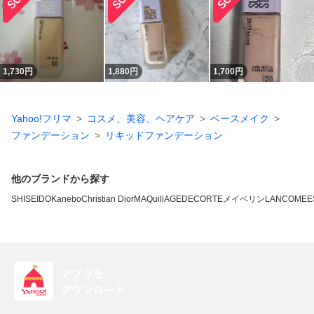
1,730
円
1,880
円
1,700
円
Yahoo!フリマ
コスメ、美容、ヘアケア
ベースメイク
ファンデーション
リキッドファンデーション
他のブランドから探す
SHISEIDO
Kanebo
Christian Dior
MAQuillAGE
DECORTE
メイベリン
LANCOME
E