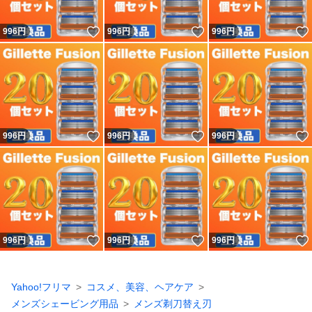
いいね！
いいね！
996
円
996
円
996
円
いいね！
いいね！
996
円
996
円
996
円
いいね！
いいね！
996
円
996
円
996
円
Yahoo!フリマ
コスメ、美容、ヘアケア
メンズシェービング用品
メンズ剃刀替え刃