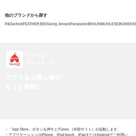
他のブランドから探す
P&G
schick
FEATHER
貝印
Georg Jensen
Panasonic
BRAUN
MUHLE
SEIKO
HENS
・「App Store」ボタンを押すとiTunes （外部サイト）が起動します。
・アプリケーションはiPhone、iPod touch、iPadまたはAndroidでご利用い