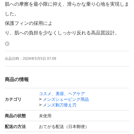
肌への摩擦を最小限に抑え、滑らかな乗り心地を実現しま
した。
保護フィンの採用によ
り、肌への負担を少なくしっかり反れる高品質設計。
純正品と比べて金額は3分の1以下に抑えられる為、とて
も経済的です。
出品日時：
2026年5月5日 07:09
ジレットフュージョンシリーズのどの本体にもお使い頂け
ます。
商品の情報
・当商品は純正品ではありませんのでご注意下さい。
コスメ、美容、ヘアケア
カテゴリ
メンズシェービング用品
メンズ剃刀替え刃
落札後、3日以内に発送致します。
商品の状態
未使用
ポスト投函となりますが、ポストに入らない場合は不在票
配送の方法
おてがる配送（日本郵便）
が入りますのでご自身で再配達をお手配下さい。