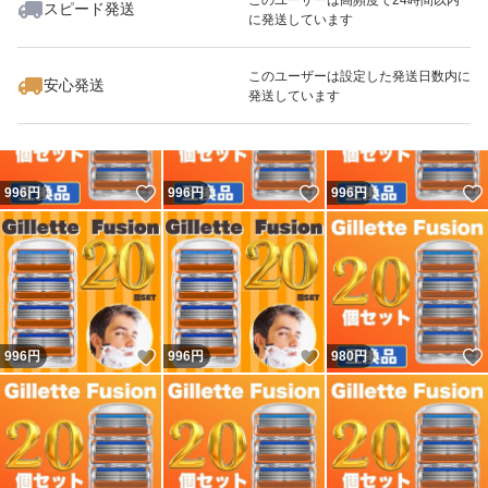
スピード発送
に発送しています
いいね！
いいね！
996
円
996
円
996
円
このユーザーは設定した発送日数内に
安心発送
発送しています
いいね！
いいね！
996
円
996
円
996
円
いいね！
いいね！
996
円
996
円
980
円