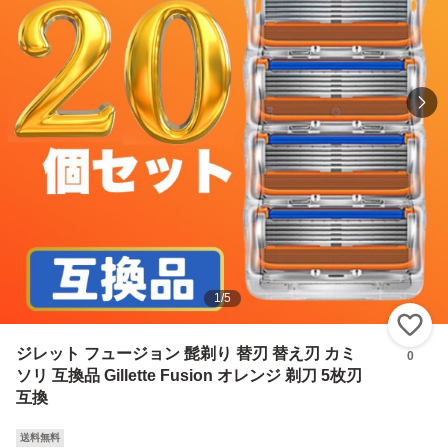
1
/
5
い
ジレット フュージョン 髭剃り 替刃 替え刃 カミ
0
ソリ 互換品 Gillette Fusion オレンジ 剃刀 5枚刃
互換
送料無料