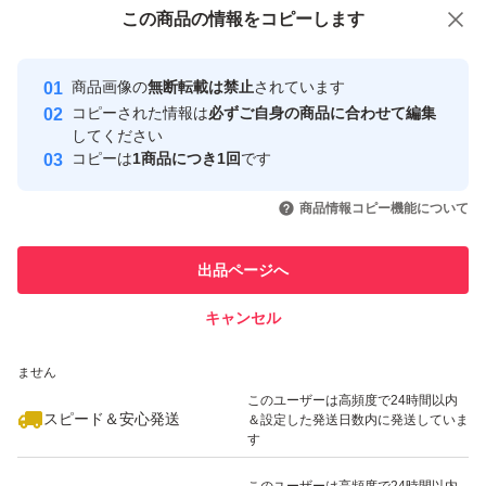
付与しています
この商品をみている人にオススメ
この商品の情報をコピーします
安心取引出品者
最大10%対象
最大10%対象
最大10%対象
Yahoo!フリマの基準をクリアした安
安心取引出品者
商品画像の
無断転載は禁止
されています
心・安全なユーザーです
コピーされた情報は
必ずご自身の商品に合わせて編集
取引実績
してください
コピーは
1商品につき1回
です
このユーザーはYahoo!フリマの取
取引実績◯+
いいね！
いいね！
996
円
996
円
996
円
引を完了させた実績があります
商品情報コピー機能について
最大10%対象
このユーザーは他フリマサービス
他フリマ実績◯+
出品ページへ
での取引実績があります
キャンセル
スピード&安心発送
いいね！
いいね！
996
※このバッジは実績に基づく表示であり、発送を保証しているものではあり
円
996
円
996
円
ません
このユーザーは高頻度で24時間以内
スピード＆安心発送
＆設定した発送日数内に発送していま
す
このユーザーは高頻度で24時間以内