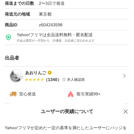
発送までの日数
2〜3日で発送
商品に問題がある場合は必ず評価前にご連絡下さい。
発送元の地域
東京都
気持ちの良いお取引を心がけております。
商品ID
z604243598
どうぞよろしくお願い致します。
Yahoo!フリマは全品送料無料・匿名配送
代金は運営が一旦預かり、評価後、出品者に支払われます
出品者
あおりんご
（
1340
）
本人確認前
安心発送
取引実績99+
ユーザーの実績について
価格の相談
商品への質問
商品への質問からの値下げ交渉、不適切なカテゴリ変更依頼は禁止です
Yahoo!フリマが定めた一定の基準を満たしたユーザーにバッジを