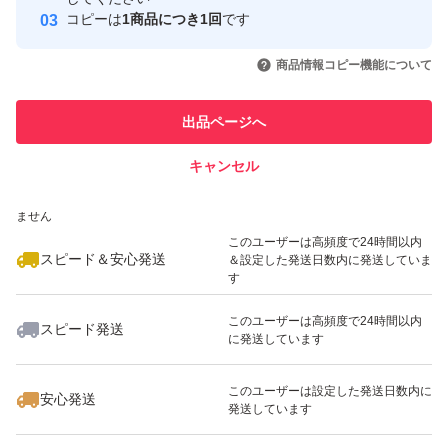
コピーは
1商品につき1回
です
このユーザーはYahoo!フリマの取
取引実績◯+
いいね！
いいね！
600
円
600
円
1,199
円
引を完了させた実績があります
商品情報コピー機能について
このユーザーは他フリマサービス
他フリマ実績◯+
出品ページへ
での取引実績があります
キャンセル
スピード&安心発送
いいね！
いいね！
800
※このバッジは実績に基づく表示であり、発送を保証しているものではあり
円
600
円
320
円
ません
このユーザーは高頻度で24時間以内
スピード＆安心発送
＆設定した発送日数内に発送していま
す
このユーザーは高頻度で24時間以内
スピード発送
に発送しています
いいね！
いいね！
699
円
600
円
550
円
このユーザーは設定した発送日数内に
安心発送
発送しています