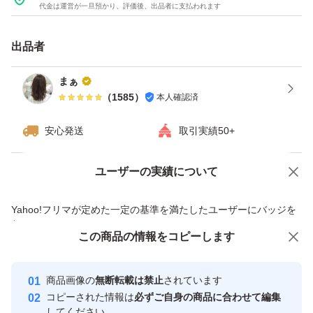
代金は運営が一旦預かり、評価後、出品者に支払われます
出品者
まぁ
（
1585
）
本人確認済
安心発送
取引実績50+
ユーザーの実績について
価格の相談
商品への質問
商品への質問からの値下げ交渉、不適切なカテゴリ変更依頼は禁止です
Yahoo!フリマが定めた一定の基準を満たしたユーザーにバッジを
付与しています
この商品をみている人にオススメ
この商品の情報をコピーします
安心取引出品者
Yahoo!フリマの基準をクリアした安
安心取引出品者
商品画像の
無断転載は禁止
されています
心・安全なユーザーです
コピーされた情報は
必ずご自身の商品に合わせて編集
取引実績
してください