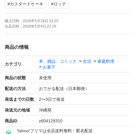
#
カスタードケーキ
#
ロッテ
賞味期限 2026年9月
購入日時：
2026年5月18日 14:25
アミューズメント景品です。
出品日時：
2026年5月4日 22:29
商品の厚みの関係で、中身のみ直接封筒に入れ、ポスト投
商品の情報
函させて頂きます
本、雑誌、コミック
生活
家庭料理
カテゴリ
お菓子
獲得時や発送の際に生じる可能性がある割れなどご了承頂
商品の状態
未使用
ける方に
配送の方法
おてがる配送（日本郵便）
発送までの日数
2〜3日で発送
よろしくお願いいたします。
発送元の地域
沖縄県
商品ID
z604129310
Yahoo!フリマは全品送料無料・匿名配送