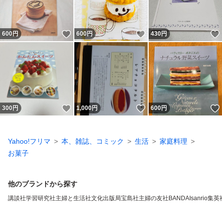
いいね！
いいね！
600
円
600
円
430
円
いいね！
いいね！
300
円
1,000
円
600
円
Yahoo!フリマ
本、雑誌、コミック
生活
家庭料理
お菓子
他のブランドから探す
講談社
学習研究社
主婦と生活社
文化出版局
宝島社
主婦の友社
BANDAI
sanrio
集英