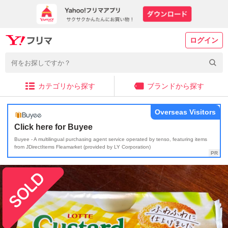
ログイン
カテゴリから探す
ブランドから探す
Overseas Visitors
Click here for Buyee
Buyee - A multilingual purchasing agent service operated by tenso, featuring items
from JDirectItems Fleamarket (provided by LY Corporation)