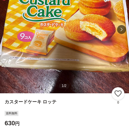
1
/
2
い
カスタードケーキ ロッテ
0
送料無料
630
円