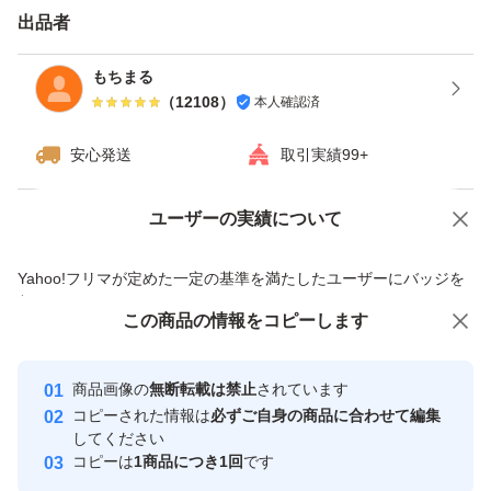
出品者
もちまる
（
12108
）
本人確認済
安心発送
取引実績99+
ユーザーの実績について
価格の相談
商品への質問
商品への質問からの値下げ交渉、不適切なカテゴリ変更依頼は禁止です
Yahoo!フリマが定めた一定の基準を満たしたユーザーにバッジを
付与しています
この商品をみている人にオススメ
この商品の情報をコピーします
安心取引出品者
最大10%対象
最大10%対象
Yahoo!フリマの基準をクリアした安
安心取引出品者
商品画像の
無断転載は禁止
されています
心・安全なユーザーです
コピーされた情報は
必ずご自身の商品に合わせて編集
取引実績
してください
コピーは
1商品につき1回
です
このユーザーはYahoo!フリマの取