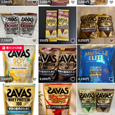
いいね！
いいね！
3,580
円
3,680
円
3,680
円
いいね！
いいね！
7,700
円
550
円
9,050
円
最大10%対象
いいね！
いいね！
3,680
円
9,000
円
4,190
円