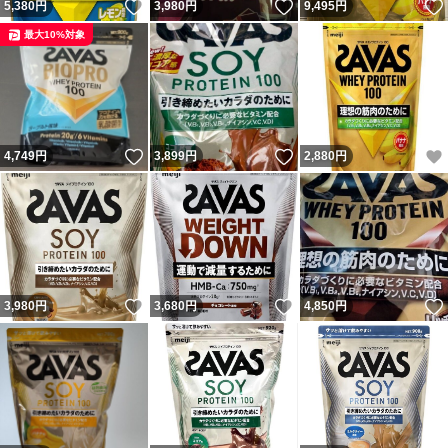
いいね！
いいね！
5,380
円
3,980
円
9,495
円
最大10%対象
いいね！
いいね！
4,749
円
3,899
円
2,880
円
いいね！
いいね！
3,980
円
3,680
円
4,850
円