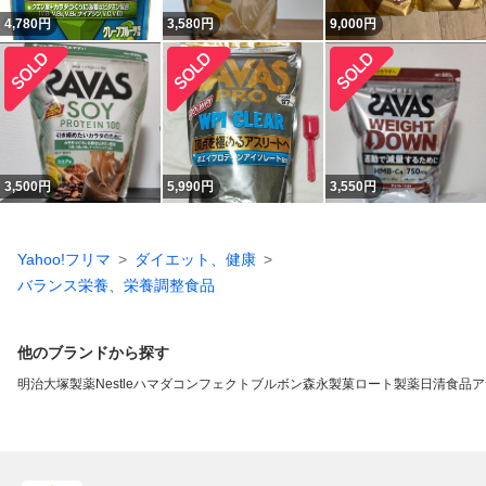
4,780
円
3,580
円
9,000
円
3,500
円
5,990
円
3,550
円
Yahoo!フリマ
ダイエット、健康
バランス栄養、栄養調整食品
他のブランドから探す
明治
大塚製薬
Nestle
ハマダコンフェクト
ブルボン
森永製菓
ロート製薬
日清食品
ア