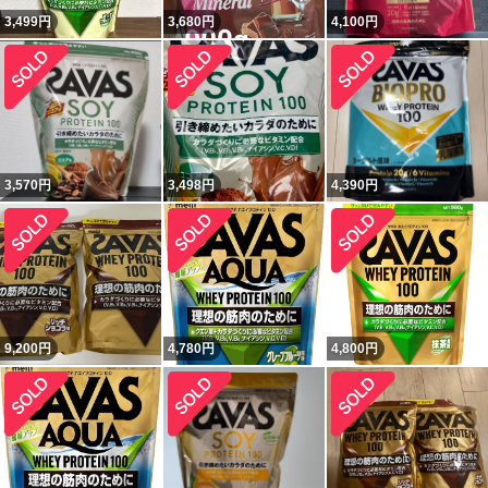
3,499
円
3,680
円
4,100
円
3,570
円
3,498
円
4,390
円
9,200
円
4,780
円
4,800
円