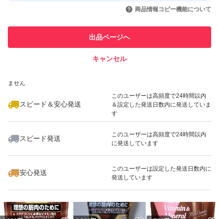
取引実績◯+
いいね！
いいね！
9,200
円
3,900
円
9,980
円
引を完了させた実績があります
商品情報コピー機能について
最大10%対象
最大10%対象
このユーザーは他フリマサービス
他フリマ実績◯+
出品ページへ
での取引実績があります
キャンセル
スピード&安心発送
いいね！
いいね！
9,000
※このバッジは実績に基づく表示であり、発送を保証しているものではあり
円
9,980
円
18,950
円
ません
最大10%対象
最大10%対象
このユーザーは高頻度で24時間以内
スピード＆安心発送
＆設定した発送日数内に発送していま
す
このユーザーは高頻度で24時間以内
スピード発送
に発送しています
いいね！
いいね！
9,480
円
19,600
円
3,999
円
このユーザーは設定した発送日数内に
安心発送
発送しています