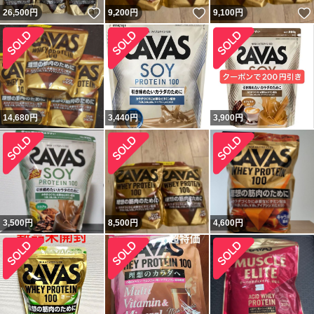
いいね！
いいね！
26,500
円
9,200
円
9,100
円
14,680
円
3,440
円
3,900
円
3,500
円
8,500
円
4,600
円