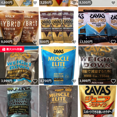
いいね！
いいね！
4,800
円
3,250
円
8,500
円
いいね！
いいね！
9,000
円
600
円
13,500
円
最大10%対象
いいね！
いいね！
3,999
円
4,700
円
3,999
円