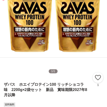
1
/
1
い
ザバス ホエイプロテイン100 リッチショコラ
1
味 2200g×2袋セット 新品 賞味期限2027年8
月以降
送料無料