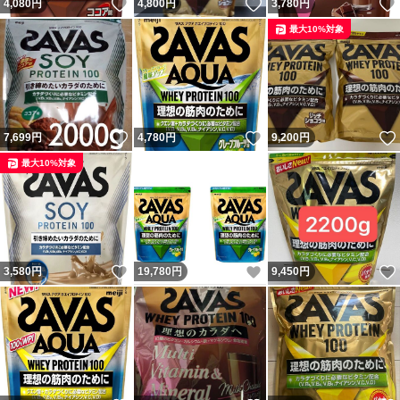
いいね！
いいね！
4,080
円
4,800
円
3,780
円
最大10%対象
いいね！
いいね！
7,699
円
4,780
円
9,200
円
最大10%対象
いいね！
いいね！
3,580
円
19,780
円
9,450
円