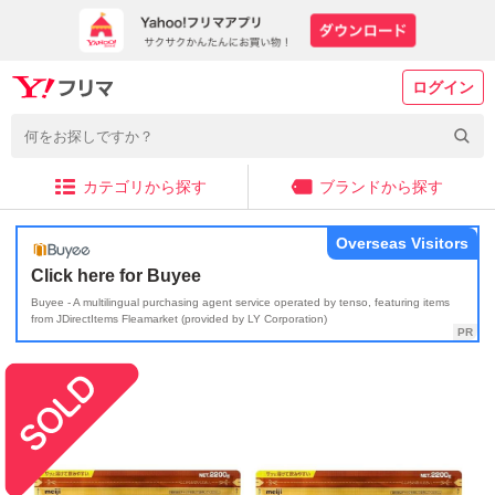
ログイン
カテゴリから探す
ブランドから探す
Overseas Visitors
Click here for Buyee
Buyee - A multilingual purchasing agent service operated by tenso, featuring items
from JDirectItems Fleamarket (provided by LY Corporation)