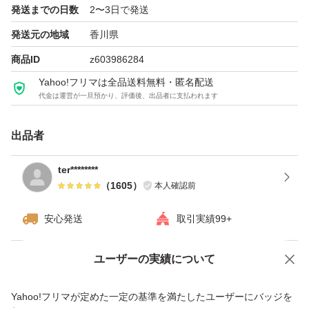
発送までの日数
2〜3日で発送
発送元の地域
香川県
商品ID
z603986284
Yahoo!フリマは全品送料無料・匿名配送
代金は運営が一旦預かり、評価後、出品者に支払われます
出品者
ter********
（
1605
）
本人確認前
安心発送
取引実績99+
ユーザーの実績について
価格の相談
商品への質問
商品への質問からの値下げ交渉、不適切なカテゴリ変更依頼は禁止です
Yahoo!フリマが定めた一定の基準を満たしたユーザーにバッジを