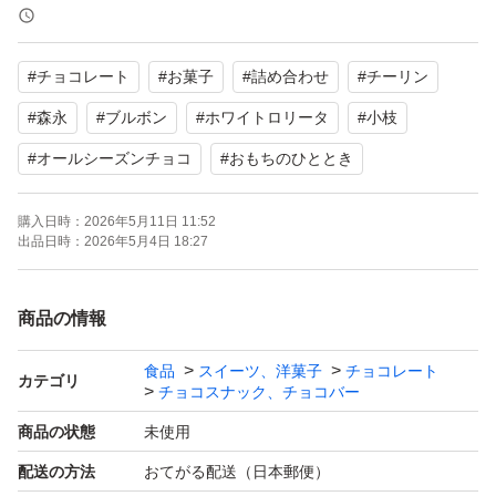
簡易包装での発送になります。
カテ変再出品ご相談ください。
#
チョコレート
#
お菓子
#
詰め合わせ
#
チーリン
よろしくお願いいたします。
#
森永
#
ブルボン
#
ホワイトロリータ
#
小枝
#
オールシーズンチョコ
#
おもちのひととき
購入日時：
2026年5月11日 11:52
出品日時：
2026年5月4日 18:27
商品の情報
食品
スイーツ、洋菓子
チョコレート
カテゴリ
チョコスナック、チョコバー
商品の状態
未使用
配送の方法
おてがる配送（日本郵便）