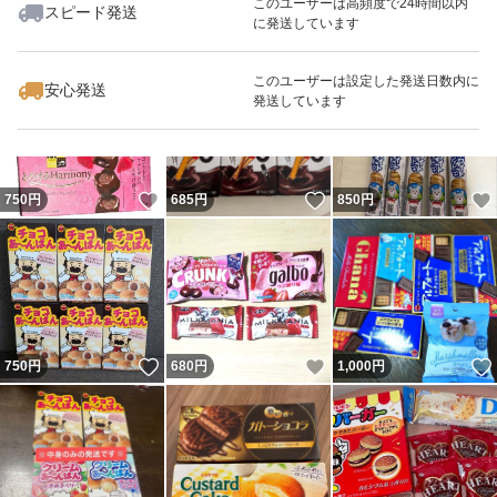
このユーザーは高頻度で24時間以内
スピード発送
に発送しています
いいね！
いいね！
580
円
800
円
1,000
円
このユーザーは設定した発送日数内に
安心発送
発送しています
いいね！
いいね！
750
円
685
円
850
円
いいね！
いいね！
750
円
680
円
1,000
円