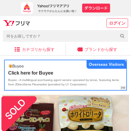
ログイン
カテゴリから探す
ブランドから探す
Overseas Visitors
Click here for Buyee
Buyee - A multilingual purchasing agent service operated by tenso, featuring items
from JDirectItems Fleamarket (provided by LY Corporation)