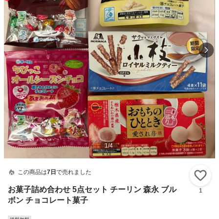
1
/
4
この商品は
7日
で売れました
い
お菓子詰め合わせ 5点セット チーリン 森永 ブル
1
ボン チョコレート菓子