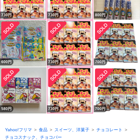
730
円
730
円
800
円
600
円
730
円
700
円
580
円
730
円
700
円
Yahoo!フリマ
食品
スイーツ、洋菓子
チョコレート
チョコスナック、チョコバー