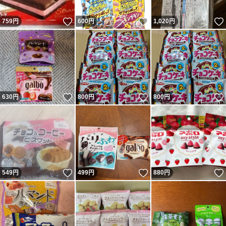
いいね！
いいね！
759
円
600
円
1,020
円
いいね！
いいね！
630
円
800
円
800
円
いいね！
いいね！
549
円
499
円
880
円