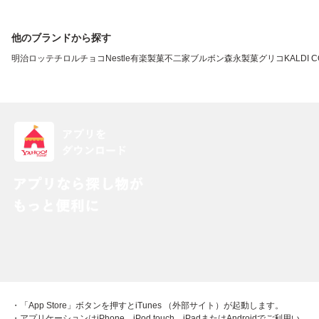
他のブランドから探す
明治
ロッテ
チロルチョコ
Nestle
有楽製菓
不二家
ブルボン
森永製菓
グリコ
KALDI 
・「App Store」ボタンを押すとiTunes （外部サイト）が起動します。
・アプリケーションはiPhone、iPod touch、iPadまたはAndroidでご利用い