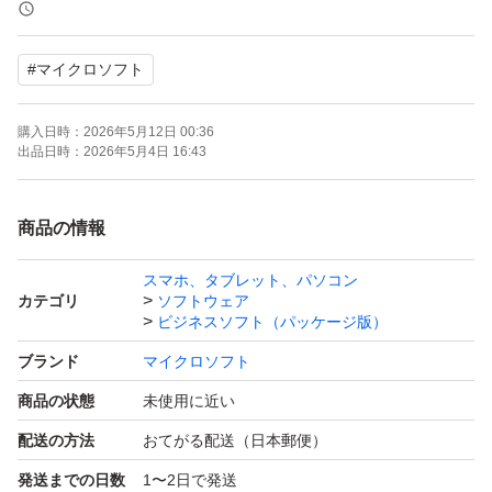
(安く供給のため、パッケージ及びカードは付きません。
ご了承の上、ご購入下さい。)
#
マイクロソフト
プロダクトキー入力ページ：
購入日時：
2026年5月12日 00:36
https://www.office.com/setup
出品日時：
2026年5月4日 16:43
マイクロソフトアカウントでサインイン、
キーを入力してソフトをダウンロードできます。
商品の情報
(アカウントをお持ちでない場合、新規作成を選択)
スマホ、タブレット、パソコン
カテゴリ
ソフトウェア
★オンラインで速やか、簡単にインストール（約30分～1
ビジネスソフト（パッケージ版）
時間）★
ブランド
マイクロソフト
商品の状態
未使用に近い
Word 2021、Excel 2021、Outlook 2021、PowerPoint202
配送の方法
おてがる配送（日本郵便）
1、OneNote 2021、Access 2021、 Publisher 2021、Info
発送までの日数
1〜2日で発送