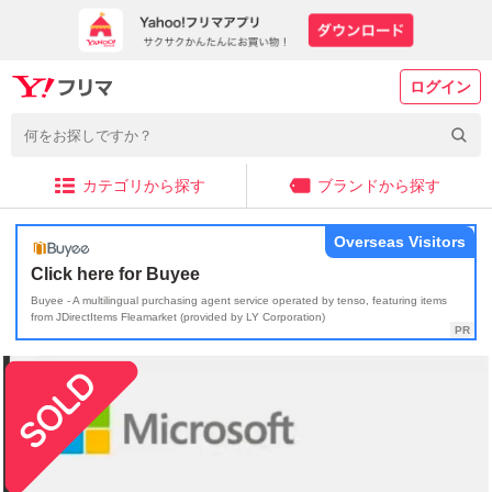
ログイン
カテゴリから探す
ブランドから探す
Overseas Visitors
Click here for Buyee
Buyee - A multilingual purchasing agent service operated by tenso, featuring items
from JDirectItems Fleamarket (provided by LY Corporation)