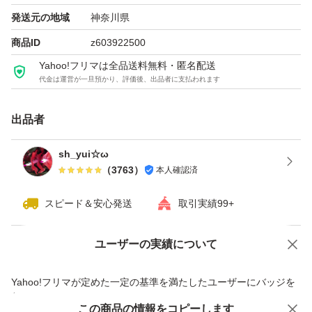
Path 2021、Microsoft Teamsの含まれるアプリケーション
発送元の地域
神奈川県
を利用できます。
商品ID
z603922500
Yahoo!フリマは全品送料無料・匿名配送
64 ビット版または 32 ビット版の Office バージョンを選
代金は運営が一旦預かり、評価後、出品者に支払われます
択する場合、インストール を選択し、希望の [言語とバー
ジョン] (64 または 32 ビット版) を選び、[インストール]
出品者
をクリックしてください.
sh_yui☆ω
（
3763
）
本人確認済
注：商品到着後、3日以内にインストールおよび認証をお
願いいたします。3日以内に認証の確認ができない場合
スピード＆安心発送
取引実績99+
は、対応いたしかねますのでご了承ください。なお、操作
ユーザーの実績について
が可能な方に限り、認証完了後は永久保証とさせていただ
価格の相談
商品への質問
きます。ご理解いただける方のみご購入をお願いいたしま
商品への質問からの値下げ交渉、不適切なカテゴリ変更依頼は禁止です
Yahoo!フリマが定めた一定の基準を満たしたユーザーにバッジを
す。
付与しています
この商品をみている人にオススメ
この商品の情報をコピーします