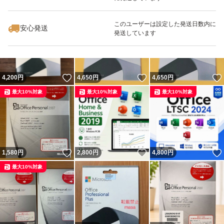
いいね！
いいね！
2,250
円
2,100
円
3,900
円
このユーザーは設定した発送日数内に
安心発送
発送しています
いいね！
いいね！
4,200
円
4,650
円
4,650
円
最大10%対象
最大10%対象
最大10%対象
いいね！
いいね！
1,580
円
2,800
円
4,800
円
最大10%対象