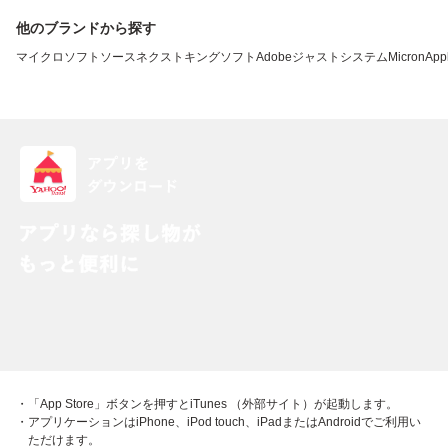
他のブランドから探す
マイクロソフト
ソースネクスト
キングソフト
Adobe
ジャストシステム
Micron
App
・「App Store」ボタンを押すとiTunes （外部サイト）が起動します。
・アプリケーションはiPhone、iPod touch、iPadまたはAndroidでご利用い
ただけます。