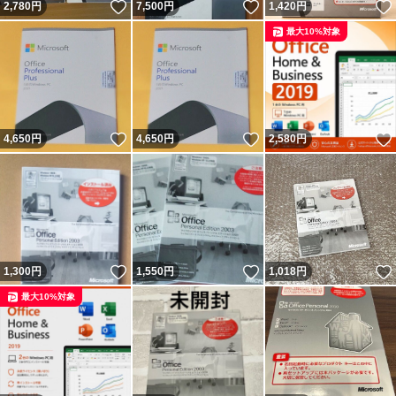
いいね！
いいね！
2,780
円
7,500
円
1,420
円
最大10%対象
いいね！
いいね！
4,650
円
4,650
円
2,580
円
いいね！
いいね！
1,300
円
1,550
円
1,018
円
最大10%対象