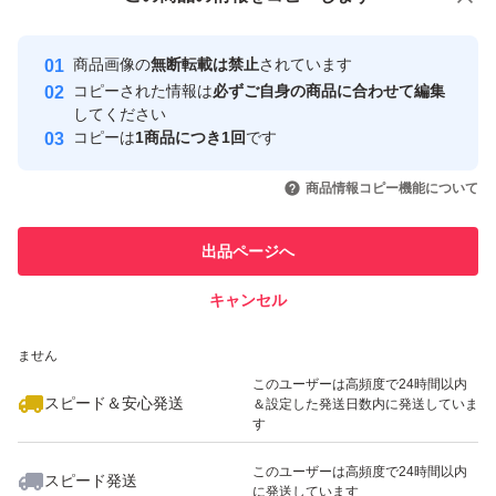
安心取引出品者
最大10%対象
最大10%対象
最大10%対象
＊画像はイメージです
Yahoo!フリマの基準をクリアした安
安心取引出品者
商品画像の
無断転載は禁止
されています
心・安全なユーザーです
コピーされた情報は
必ずご自身の商品に合わせて編集
取引実績
してください
コピーは
1商品につき1回
です
このユーザーはYahoo!フリマの取
取引実績◯+
いいね！
いいね！
3,800
円
3,900
円
3,800
円
引を完了させた実績があります
商品情報コピー機能について
このユーザーは他フリマサービス
他フリマ実績◯+
出品ページへ
での取引実績があります
キャンセル
スピード&安心発送
いいね！
いいね！
2,250
※このバッジは実績に基づく表示であり、発送を保証しているものではあり
円
2,200
円
3,800
円
ません
このユーザーは高頻度で24時間以内
スピード＆安心発送
＆設定した発送日数内に発送していま
す
このユーザーは高頻度で24時間以内
スピード発送
に発送しています