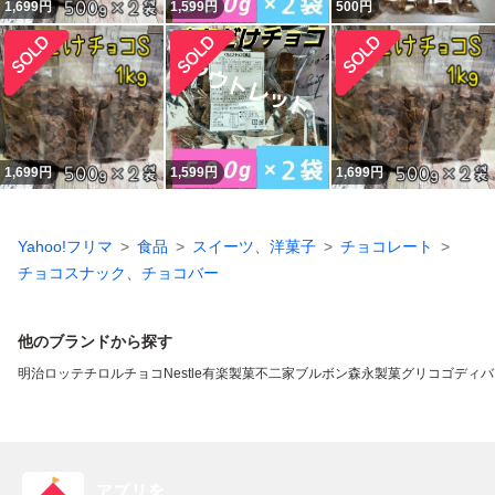
1,699
円
1,599
円
500
円
1,699
円
1,599
円
1,699
円
Yahoo!フリマ
食品
スイーツ、洋菓子
チョコレート
チョコスナック、チョコバー
他のブランドから探す
明治
ロッテ
チロルチョコ
Nestle
有楽製菓
不二家
ブルボン
森永製菓
グリコ
ゴディバ