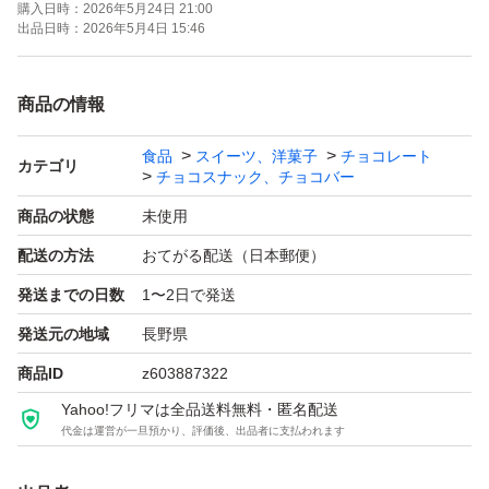
購入日時：
2026年5月24日 21:00
出品日時：
2026年5月4日 15:46
商品の情報
食品
スイーツ、洋菓子
チョコレート
カテゴリ
チョコスナック、チョコバー
商品の状態
未使用
配送の方法
おてがる配送（日本郵便）
発送までの日数
1〜2日で発送
発送元の地域
長野県
商品ID
z603887322
Yahoo!フリマは全品送料無料・匿名配送
代金は運営が一旦預かり、評価後、出品者に支払われます