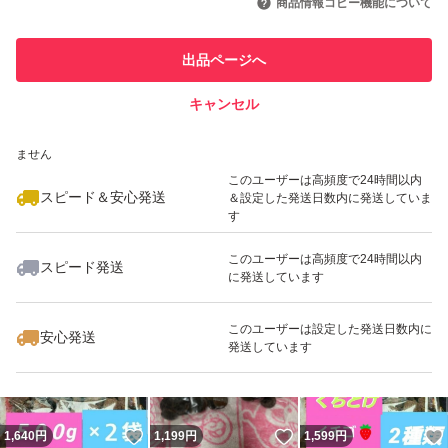
商品情報コピー機能について
最大10%対象
このユーザーは他フリマサービス
他フリマ実績◯+
出品ページへ
での取引実績があります
キャンセル
スピード&安心発送
いいね！
いいね！
1,599
※このバッジは実績に基づく表示であり、発送を保証しているものではあり
円
1,799
円
1,599
円
ません
最大10%対象
このユーザーは高頻度で24時間以内
スピード＆安心発送
＆設定した発送日数内に発送していま
す
このユーザーは高頻度で24時間以内
スピード発送
に発送しています
いいね！
いいね！
1,699
円
1,999
円
1,699
円
このユーザーは設定した発送日数内に
安心発送
発送しています
いいね！
いいね！
1,640
円
1,199
円
1,599
円