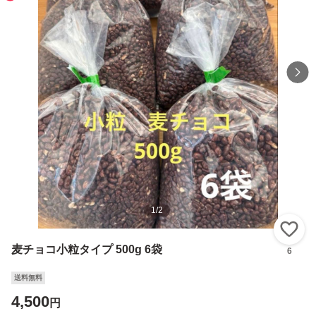
1
/
2
い
麦チョコ小粒タイプ 500g 6袋
6
送料無料
4,500
円