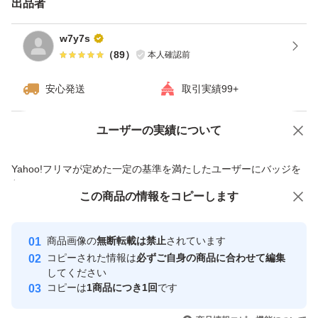
出品者
w7y7s
（
89
）
本人確認前
安心発送
取引実績99+
ユーザーの実績について
価格の相談
商品への質問
商品への質問からの値下げ交渉、不適切なカテゴリ変更依頼は禁止です
Yahoo!フリマが定めた一定の基準を満たしたユーザーにバッジを
付与しています
この商品をみている人にオススメ
この商品の情報をコピーします
安心取引出品者
最大10%対象
最大10%対象
Yahoo!フリマの基準をクリアした安
安心取引出品者
商品画像の
無断転載は禁止
されています
心・安全なユーザーです
コピーされた情報は
必ずご自身の商品に合わせて編集
取引実績
してください
コピーは
1商品につき1回
です
このユーザーはYahoo!フリマの取
取引実績◯+
いいね！
いいね！
1,700
円
1,599
円
1,699
円
引を完了させた実績があります