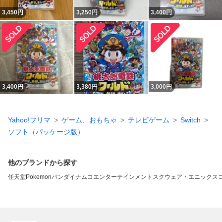
3,450
円
3,250
円
3,400
円
3,400
円
3,380
円
3,000
円
Yahoo!フリマ
ゲーム、おもちゃ
テレビゲーム
Switch
ソフト（パッケージ版）
他のブランドから探す
任天堂
Pokemon
バンダイナムコエンターテインメント
スクウェア・エニックス