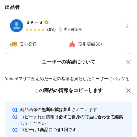
出品者
３ＫーＳ
（
93
）
本人確認前
安心発送
取引実績50+
ユーザーの実績について
価格の相談
商品への質問
商品への質問からの値下げ交渉、不適切なカテゴリ変更依頼は禁止です
Yahoo!フリマが定めた一定の基準を満たしたユーザーにバッジを
付与しています
この商品をみている人にオススメ
この商品の情報をコピーします
安心取引出品者
最大10%対象
最大10%対象
Yahoo!フリマの基準をクリアした安
安心取引出品者
商品画像の
無断転載は禁止
されています
心・安全なユーザーです
コピーされた情報は
必ずご自身の商品に合わせて編集
取引実績
してください
コピーは
1商品につき1回
です
このユーザーはYahoo!フリマの取