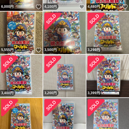
いいね！
いいね！
6,000
円
4,100
円
4,480
円
いいね！
5,555
円
3,500
円
3,299
円
3,400
円
3,200
円
3,399
円