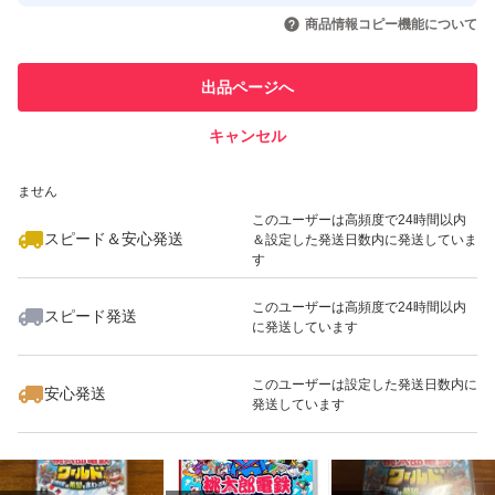
取引実績◯+
いいね！
いいね！
3,800
円
4,000
円
3,400
円
引を完了させた実績があります
商品情報コピー機能について
このユーザーは他フリマサービス
他フリマ実績◯+
出品ページへ
での取引実績があります
キャンセル
スピード&安心発送
いいね！
いいね！
3,400
※このバッジは実績に基づく表示であり、発送を保証しているものではあり
円
3,480
円
3,500
円
ません
このユーザーは高頻度で24時間以内
スピード＆安心発送
＆設定した発送日数内に発送していま
す
このユーザーは高頻度で24時間以内
スピード発送
に発送しています
いいね！
いいね！
4,980
円
3,555
円
3,680
円
このユーザーは設定した発送日数内に
安心発送
発送しています