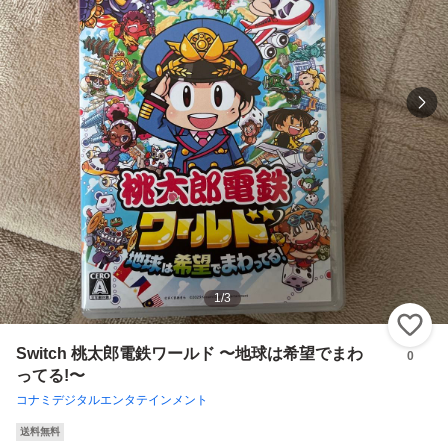
1
/
3
い
Switch 桃太郎電鉄ワールド 〜地球は希望でまわ
0
ってる!〜
コナミデジタルエンタテインメント
送料無料