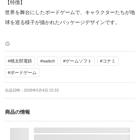
【特徴】
世界を舞台にしたボードゲームで、キャラクターたちが地
球を巡る様子が描かれたパッケージデザインです。
【表記・型番】
CERO A
#
桃太郎電鉄
#
switch
#
ゲームソフト
#
コナミ
よろしくお願いいたします。
#
ボードゲーム
出品日時：
2026年5月4日 15:33
商品の情報