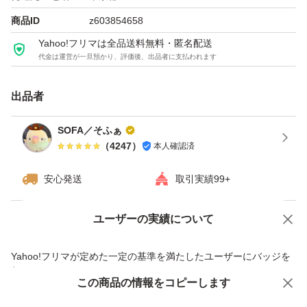
商品ID
z603854658
ゾーリゾーリと剃りまくって下さい！
Yahoo!フリマは全品送料無料・匿名配送
代金は運営が一旦預かり、評価後、出品者に支払われます
ヾ(⌒(_*・ω・)_ 毛を刈られたの羊のように！
出品者
☆梱包、配送に関しまして
売値を抑える為、下記簡易梱包です。
SOFA／そふぁ
（
4247
）
本人確認済
刃付き本体をまるっと緩衝材で包み
→PE袋にて密閉し
安心発送
取引実績99+
→硬めの袋に入れ発送致します
ご了承の上ご検討下さいませ！
ユーザーの実績について
価格の相談
商品への質問
商品への質問からの値下げ交渉、不適切なカテゴリ変更依頼は禁止です
Yahoo!フリマが定めた一定の基準を満たしたユーザーにバッジを
緩衝材、PE袋、封筒、
付与しています
これらも全て新品でお包みします
この商品をみている人にオススメ
この商品の情報をコピーします
安心取引出品者