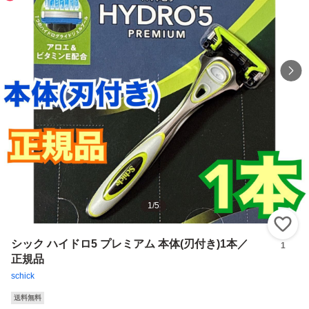
1
/
5
い
シック ハイドロ5 プレミアム 本体(刃付き)1本／
1
正規品
schick
送料無料