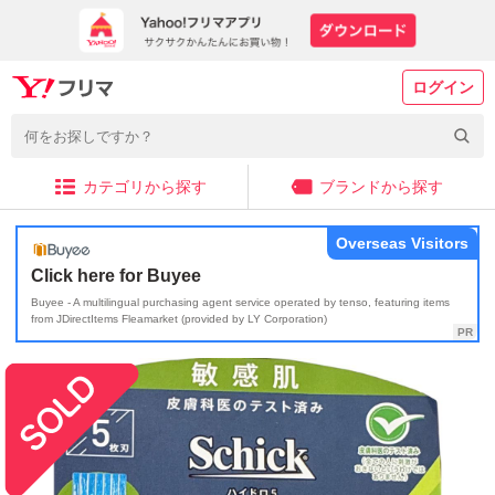
ログイン
カテゴリから探す
ブランドから探す
Overseas Visitors
Click here for Buyee
Buyee - A multilingual purchasing agent service operated by tenso, featuring items
from JDirectItems Fleamarket (provided by LY Corporation)