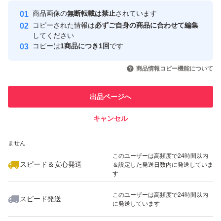
最大10%対象
Yahoo!フリマの基準をクリアした安
安心取引出品者
金土日祝日にご購入された場合、
商品画像の
無断転載は禁止
されています
心・安全なユーザーです
コピーされた情報は
必ずご自身の商品に合わせて編集
翌郵便局営業日以降の発送となります
取引実績
してください
コピーは
1商品につき1回
です
このユーザーはYahoo!フリマの取
#コストコ
取引実績◯+
いいね！
いいね！
520
円
500
円
550
円
引を完了させた実績があります
商品情報コピー機能について
#Costco
最大10%対象
このユーザーは他フリマサービス
#シック
他フリマ実績◯+
出品ページへ
での取引実績があります
#ハイドロ
キャンセル
スピード&安心発送
#プレミアム
いいね！
いいね！
498
※このバッジは実績に基づく表示であり、発送を保証しているものではあり
円
798
円
990
円
#ジェルプール
ません
最大10%対象
#カミソリ
このユーザーは高頻度で24時間以内
スピード＆安心発送
＆設定した発送日数内に発送していま
#髭剃り
す
#ヒゲ
このユーザーは高頻度で24時間以内
スピード発送
#ホルダー
に発送しています
いいね！
いいね！
500
円
880
円
880
円
#シェービング