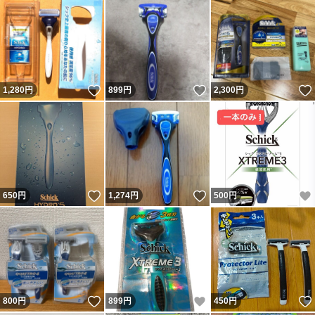
いいね！
いいね！
1,280
円
899
円
2,300
円
いいね！
いいね！
650
円
1,274
円
500
円
いいね！
いいね！
800
円
899
円
450
円