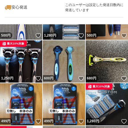
最大10%対象
最大10%対象
このユーザーは設定した発送日数内に
#敏感肌
安心発送
発送しています
#敏感
#5枚刃
#キャンプ
いいね！
いいね！
500
円
1,280
円
500
円
#旅行
最大10%対象
いいね！
いいね！
1,250
円
600
円
680
円
最大10%対象
いいね！
いいね！
499
円
499
円
1,280
円