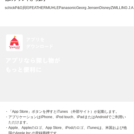
schick
P&G
貝印
FEATHER
MUHLE
Panasonic
Georg Jensen
Disney
ZWILLING J.
・「App Store」ボタンを押すとiTunes （外部サイト）が起動します。
・アプリケーションはiPhone、iPod touch、iPadまたはAndroidでご利用い
ただけます。
・Apple、Appleのロゴ、App Store、iPodのロゴ、iTunesは、米国および他
国のApple Inc.の登録商標です。