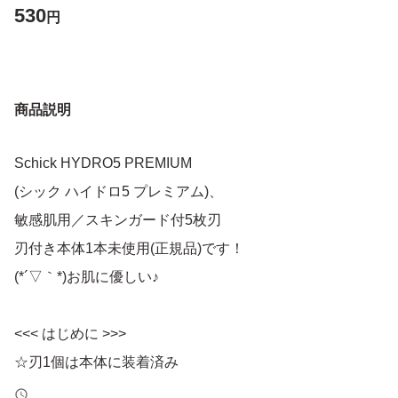
530
円
商品説明
Schick HYDRO5 PREMIUM
(シック ハイドロ5 プレミアム)、
敏感肌用／スキンガード付5枚刃
刃付き本体1本未使用(正規品)です！
(*´▽｀*)お肌に優しい♪
<<< はじめに >>>
☆刃1個は本体に装着済み
☆刃の総数は『1』です