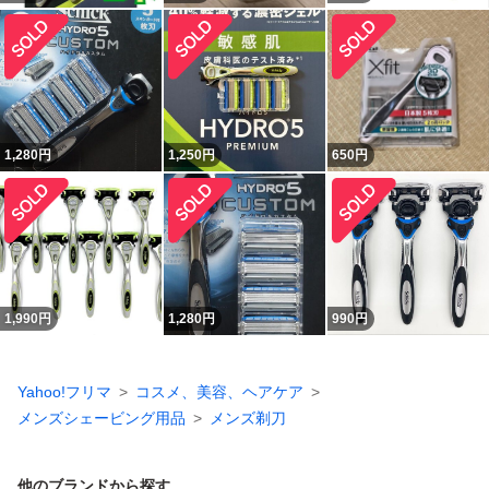
1,280
円
1,250
円
650
円
1,990
円
1,280
円
990
円
Yahoo!フリマ
コスメ、美容、ヘアケア
メンズシェービング用品
メンズ剃刀
他のブランドから探す