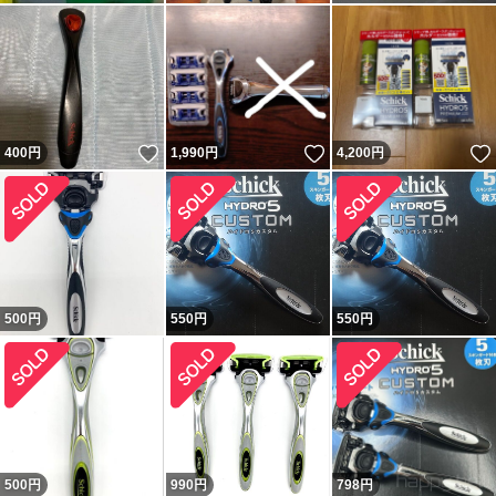
いいね！
いいね！
400
円
1,990
円
4,200
円
500
円
550
円
550
円
500
円
990
円
798
円