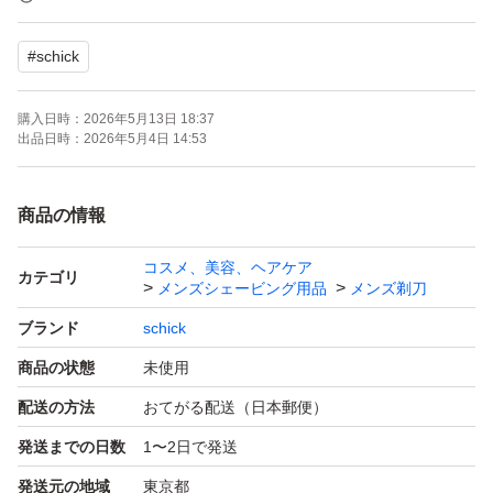
お間違えなきよう、ご検討願います
#
schick
写真5.6枚目パッケージサンプルです
購入日時：
2026年5月13日 18:37
写真4枚目のように、保護キャップ付きです
出品日時：
2026年5月4日 14:53
ハイドロシリーズの敏感肌用です
商品の情報
シックシリーズは全て互換性がありますので
コスメ、美容、ヘアケア
他のシックシリーズの替刃もご使用頂けます
カテゴリ
メンズシェービング用品
メンズ剃刀
ブランド
schick
■アロエ+ビタミンE配合／肌への摩擦を軽減
商品の状態
未使用
■ウォータースルー構造／洗い流し簡単
配送の方法
おてがる配送（日本郵便）
■フリップ式トリマー／細かい部分まで整えられる
発送までの日数
1〜2日で発送
■スキンガード付5枚刃／ヒリヒリから肌を守る
■皮膚科医のテスト済み
発送元の地域
東京都