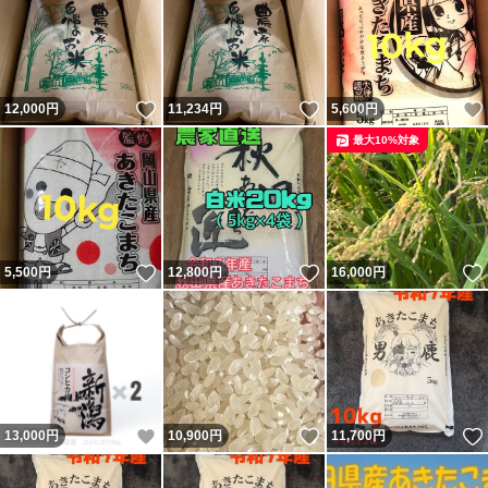
いいね！
いいね！
12,000
円
11,234
円
5,600
円
最大10%対象
いいね！
いいね！
5,500
円
12,800
円
16,000
円
いいね！
いいね！
13,000
円
10,900
円
11,700
円