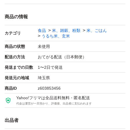
商品の情報
食品
米、雑穀、粉類
米、ごはん
カテゴリ
うるち米、玄米
商品の状態
未使用
配送の方法
おてがる配送（日本郵便）
発送までの日数
1〜2日で発送
発送元の地域
埼玉県
商品ID
z603853456
Yahoo!フリマは全品送料無料・匿名配送
代金は運営が一旦預かり、評価後、出品者に支払われます
出品者