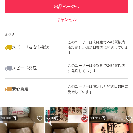
このユーザーは他フリマサービス
他フリマ実績◯+
出品ページへ
での取引実績があります
キャンセル
スピード&安心発送
いいね！
いいね！
10,000
※このバッジは実績に基づく表示であり、発送を保証しているものではあり
円
9,790
円
10,500
円
ません
最大10%対象
最大10%対象
このユーザーは高頻度で24時間以内
スピード＆安心発送
＆設定した発送日数内に発送していま
す
このユーザーは高頻度で24時間以内
スピード発送
に発送しています
いいね！
いいね！
12,684
円
7,000
円
11,830
円
最大10%対象
このユーザーは設定した発送日数内に
安心発送
発送しています
いいね！
いいね！
10,000
円
6,200
円
11,998
円