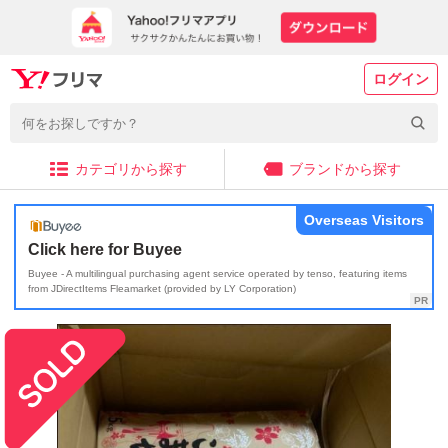
ログイン
カテゴリから探す
ブランドから探す
Overseas Visitors
Click here for Buyee
Buyee - A multilingual purchasing agent service operated by tenso, featuring items
from JDirectItems Fleamarket (provided by LY Corporation)