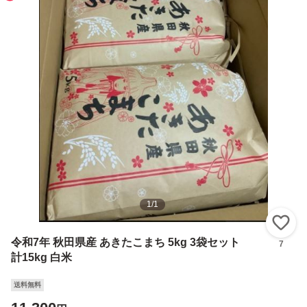
1
/
1
い
令和7年 秋田県産 あきたこまち 5kg 3袋セット
7
計15kg 白米
送料無料