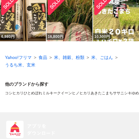
6,980
円
16,800
円
10,500
円
Yahoo!フリマ
食品
米、雑穀、粉類
米、ごはん
うるち米、玄米
他のブランドから探す
コシヒカリ
ひとめぼれ
ミルキークイーン
ヒノヒカリ
あきたこまち
ササニシキ
ゆめ