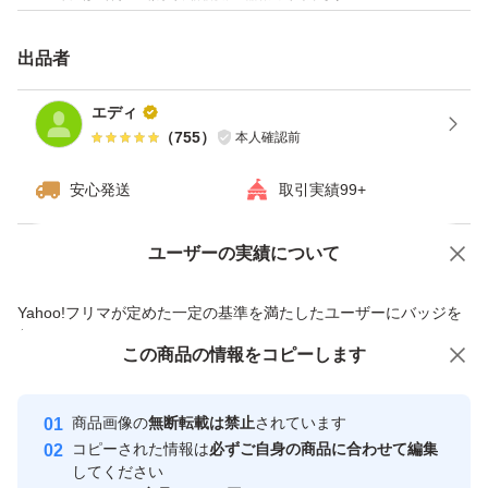
出品者
エディ
（
755
）
本人確認前
安心発送
取引実績99+
ユーザーの実績について
価格の相談
商品への質問
商品への質問からの値下げ交渉、不適切なカテゴリ変更依頼は禁止です
Yahoo!フリマが定めた一定の基準を満たしたユーザーにバッジを
付与しています
この商品をみている人にオススメ
この商品の情報をコピーします
安心取引出品者
最大10%対象
Yahoo!フリマの基準をクリアした安
安心取引出品者
商品画像の
無断転載は禁止
されています
心・安全なユーザーです
コピーされた情報は
必ずご自身の商品に合わせて編集
取引実績
してください