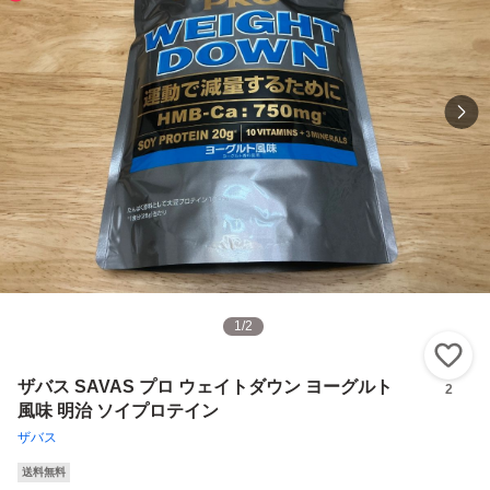
1
/
2
い
ザバス SAVAS プロ ウェイトダウン ヨーグルト
2
風味 明治 ソイプロテイン
ザバス
送料無料