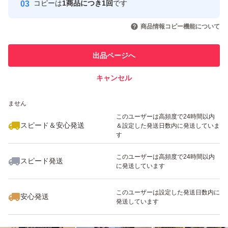
コピーは
1商品につき1回
です
このユーザーはYahoo!フリマの取
取引実績◯+
いいね！
いいね！
3,699
円
1,750
円
1,720
円
引を完了させた実績があります
商品情報コピー機能について
このユーザーは他フリマサービス
他フリマ実績◯+
出品ページへ
での取引実績があります
キャンセル
スピード&安心発送
いいね！
いいね！
1,880
※このバッジは実績に基づく表示であり、発送を保証しているものではあり
円
1,810
円
1,980
円
ません
最大10%対象
このユーザーは高頻度で24時間以内
スピード＆安心発送
＆設定した発送日数内に発送していま
す
このユーザーは高頻度で24時間以内
スピード発送
に発送しています
いいね！
いいね！
1,950
円
2,000
円
3,640
円
最大10%対象
このユーザーは設定した発送日数内に
安心発送
発送しています