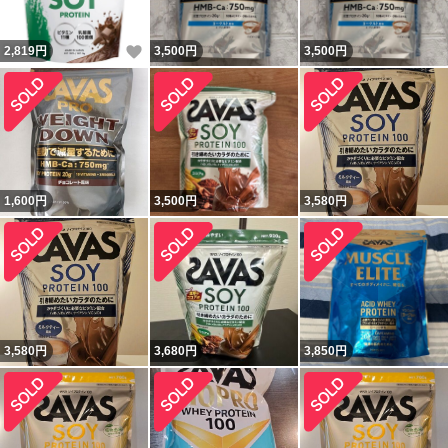
いいね！
2,819
円
3,500
円
3,500
円
1,600
円
3,500
円
3,580
円
3,580
円
3,680
円
3,850
円