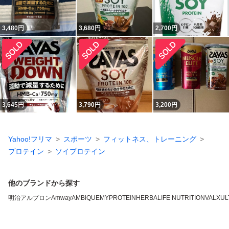
3,480
円
3,680
円
2,700
円
3,645
円
3,790
円
3,200
円
Yahoo!フリマ
スポーツ
フィットネス、トレーニング
プロテイン
ソイプロテイン
他のブランドから探す
明治
アルプロン
Amway
AMBiQUE
MYPROTEIN
HERBALIFE NUTRITION
VALX
UL